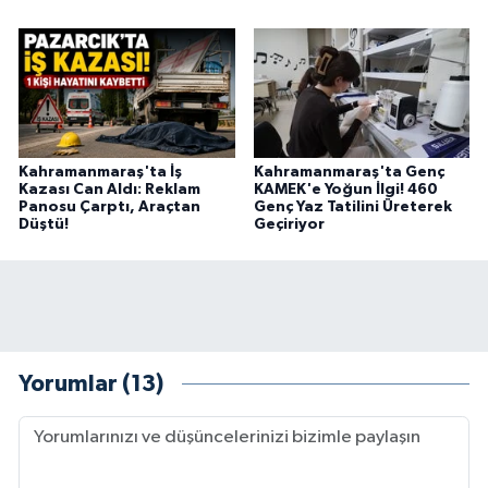
Kahramanmaraş'ta İş
Kahramanmaraş'ta Genç
Kazası Can Aldı: Reklam
KAMEK'e Yoğun İlgi! 460
Panosu Çarptı, Araçtan
Genç Yaz Tatilini Üreterek
Düştü!
Geçiriyor
Yorumlar (13)