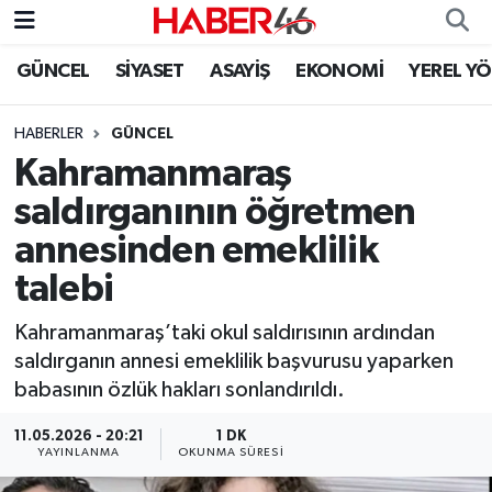
GÜNCEL
SİYASET
ASAYİŞ
EKONOMİ
YEREL Y
GÜNCEL
Nöbetçi Eczaneler
HABERLER
GÜNCEL
SİYASET
Hava Durumu
Kahramanmaraş
EKONOMİ
Kahramanmaraş Namaz Vakitleri
saldırganının öğretmen
annesinden emeklilik
SPOR
Trafik Durumu
talebi
YAŞAM
Süper Lig Puan Durumu ve Fikstür
Kahramanmaraş’taki okul saldırısının ardından
saldırganın annesi emeklilik başvurusu yaparken
TEKNOLOJİ
Tüm Manşetler
babasının özlük hakları sonlandırıldı.
SAĞLIK
Son Dakika Haberleri
11.05.2026 - 20:21
1 DK
YAYINLANMA
OKUNMA SÜRESI
EĞİTİM
Haber Arşivi