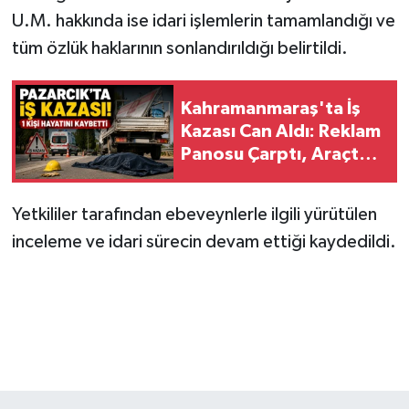
KİTAP
U.M. hakkında ise idari işlemlerin tamamlandığı ve
tüm özlük haklarının sonlandırıldığı belirtildi.
HEDEF2020
OTOMOBİL
Kahramanmaraş'ta İş
Kazası Can Aldı: Reklam
MİZAH
Panosu Çarptı, Araçtan
Düştü!
TARİH
Yetkililer tarafından ebeveynlerle ilgili yürütülen
Genel
inceleme ve idari sürecin devam ettiği kaydedildi.
Politika
YEREL
BÖLGEDEN