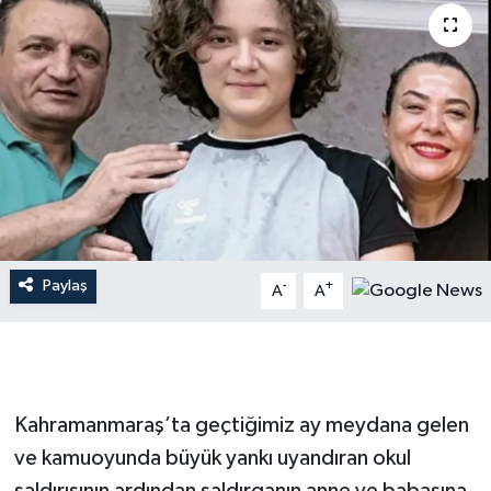
İLÇE HABERLERİ
KÜLTÜR-SANAT
KSÜ
DÜNYA
ROPORTAJ
Paylaş
-
+
A
A
MAGAZİN
KADIN-AİLE
Kahramanmaraş’ta geçtiğimiz ay meydana gelen
YEREL YÖNETİM
ve kamuoyunda büyük yankı uyandıran okul
MEDYA