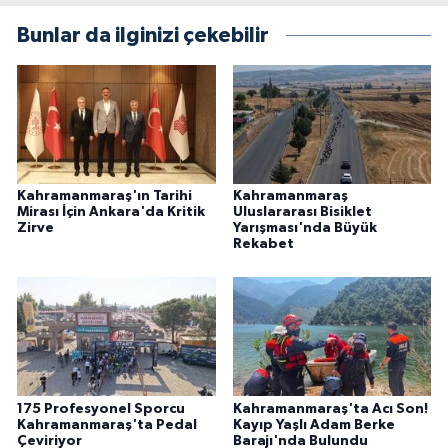
BİLİM TEKNOLOJİ
Bunlar da ilginizi çekebilir
ASAYİŞ
SEÇİM 2015
ÇEVRE
Kahramanmaraş'ın Tarihi
Kahramanmaraş
Mirası İçin Ankara'da Kritik
Uluslararası Bisiklet
BİLİM VE TEKNOLOJİ
Zirve
Yarışması'nda Büyük
Rekabet
YARIŞMALAR
TANITIM
HABERDE İNSAN
175 Profesyonel Sporcu
Kahramanmaraş'ta Acı Son!
Kahramanmaraş'ta Pedal
Kayıp Yaşlı Adam Berke
Çeviriyor
Barajı'nda Bulundu