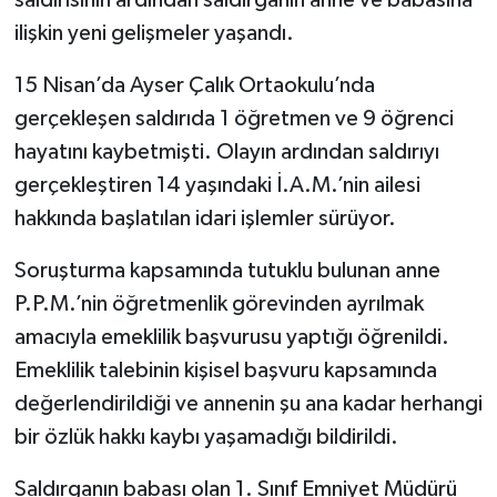
saldırısının ardından saldırganın anne ve babasına
ilişkin yeni gelişmeler yaşandı.
SEÇİM 2011
15 Nisan’da Ayser Çalık Ortaokulu’nda
ÜÇÜNCÜ SAYFA
gerçekleşen saldırıda 1 öğretmen ve 9 öğrenci
hayatını kaybetmişti. Olayın ardından saldırıyı
BİLİMNET
gerçekleştiren 14 yaşındaki İ.A.M.’nin ailesi
hakkında başlatılan idari işlemler sürüyor.
Yemek
Soruşturma kapsamında tutuklu bulunan anne
SİVİL TOPLUM
P.P.M.’nin öğretmenlik görevinden ayrılmak
SEÇİM 2014
amacıyla emeklilik başvurusu yaptığı öğrenildi.
Emeklilik talebinin kişisel başvuru kapsamında
KİM KİMDİR
değerlendirildiği ve annenin şu ana kadar herhangi
bir özlük hakkı kaybı yaşamadığı bildirildi.
ÇEK GÖNDER
Saldırganın babası olan 1. Sınıf Emniyet Müdürü