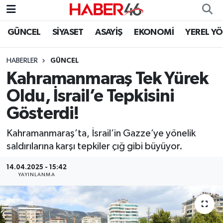
GÜNCEL
SİYASET
ASAYİŞ
EKONOMİ
YEREL Y
GÜNCEL
Nöbetçi Eczaneler
HABERLER
GÜNCEL
SİYASET
Hava Durumu
Kahramanmaraş Tek Yürek
EKONOMİ
Kahramanmaraş Namaz Vakitleri
Oldu, İsrail’e Tepkisini
Gösterdi!
SPOR
Trafik Durumu
Kahramanmaraş’ta, İsrail’in Gazze’ye yönelik
YAŞAM
Süper Lig Puan Durumu ve Fikstür
saldırılarına karşı tepkiler çığ gibi büyüyor.
TEKNOLOJİ
Tüm Manşetler
14.04.2025 - 15:42
YAYINLANMA
SAĞLIK
Son Dakika Haberleri
EĞİTİM
Haber Arşivi