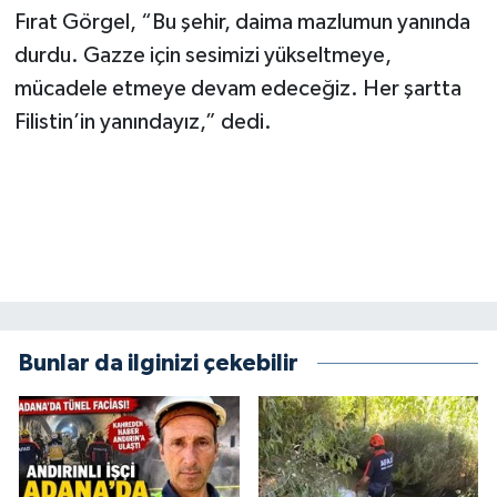
BİLİM TEKNOLOJİ
Fırat Görgel, “Bu şehir, daima mazlumun yanında
durdu. Gazze için sesimizi yükseltmeye,
ASAYİŞ
mücadele etmeye devam edeceğiz. Her şartta
Filistin’in yanındayız,” dedi.
SEÇİM 2015
ÇEVRE
BİLİM VE TEKNOLOJİ
YARIŞMALAR
TANITIM
Bunlar da ilginizi çekebilir
HABERDE İNSAN