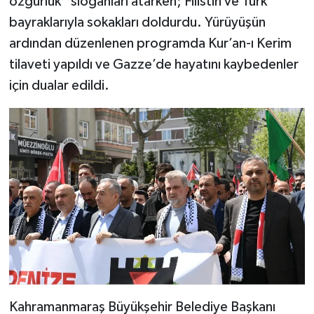
özgürlük” sloganları atarken; Filistin ve Türk
KİTAP
bayraklarıyla sokakları doldurdu. Yürüyüşün
HEDEF2020
ardından düzenlenen programda Kur’an-ı Kerim
tilaveti yapıldı ve Gazze’de hayatını kaybedenler
OTOMOBİL
için dualar edildi.
MİZAH
TARİH
Genel
Politika
YEREL
BÖLGEDEN
Kahramanmaraş Büyükşehir Belediye Başkanı