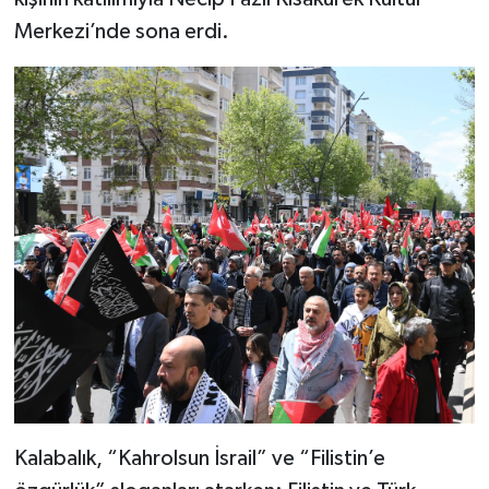
Merkezi’nde sona erdi.
SEÇİM 2011
ÜÇÜNCÜ SAYFA
BİLİMNET
Yemek
SİVİL TOPLUM
SEÇİM 2014
KİM KİMDİR
ÇEK GÖNDER
Kalabalık, “Kahrolsun İsrail” ve “Filistin’e