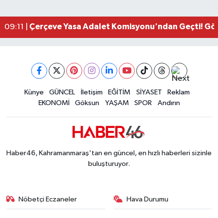
Kahramanmaraş'ta Zakkum Rüzgârı! KAFUM Tıkl
12:28 |
Kahramanmaraş'ta Kasten Öldürme ve Fuhşa Teşvi
12:18 |
Çerçeve Yasa Adalet Komisyonu'ndan Geçti! Gö
09:11 |
Kahramanmaraş'taki Okul Saldırısı TBMM Günde
09:04 |
Kahramanmaraş'ta Uluslararası Bisiklet Heyecan
22:09 |
Kahramanmaraş'ta Pusula Maraş Eğitim Merkezi
20:14 |
Kahramanmaraş'ta Tarım İçin Su Seferberliği Ba
20:05 |
Kahramanmaraş'ta 5 Kilometrelik Yolda Sıcak As
Künye
GÜNCEL
İletişim
EĞİTİM
SİYASET
Reklam
20:02 |
EKONOMİ
Göksun
YAŞAM
SPOR
Andırın
Haber46, Kahramanmaraş'tan en güncel, en hızlı haberleri sizinle
buluşturuyor.
Nöbetçi Eczaneler
Hava Durumu