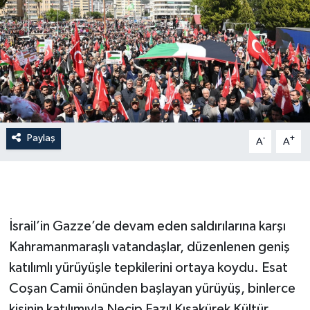
İLÇE HABERLERİ
KÜLTÜR-SANAT
KSÜ
DÜNYA
Paylaş
-
+
A
A
ROPORTAJ
MAGAZİN
İsrail’in Gazze’de devam eden saldırılarına karşı
KADIN-AİLE
Kahramanmaraşlı vatandaşlar, düzenlenen geniş
katılımlı yürüyüşle tepkilerini ortaya koydu. Esat
YEREL YÖNETİM
Coşan Camii önünden başlayan yürüyüş, binlerce
MEDYA
kişinin katılımıyla Necip Fazıl Kısakürek Kültür