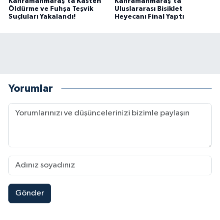
Kahramanmaraş'ta Kasten
Kahramanmaraş'ta
Öldürme ve Fuhşa Teşvik
Uluslararası Bisiklet
Suçluları Yakalandı!
Heyecanı Final Yaptı
Yorumlar
Gönder
Kahramanmaraşlı İşçi Adana'daki Tünel Faciasın
17:19 |
Kahramanmaraş'ta Kayıp Çocuk Sulama Kanalın
15:00 |