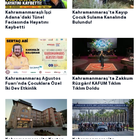
Kahramanmaraşlı İşçi
Kahramanmaraş'ta Kayıp
Adana'daki Tünel
Çocuk Sulama Kanalında
Faciasında Hayatını
Bulundu!
Kaybetti
Kahramanmaraş Ağustos
Kahramanmaraş'ta Zakkum
Fuarı'nda Çocuklara Özel
Rüzgârı! KAFUM Tıklım
İki Dev Etkinlik
Tıklım Doldu