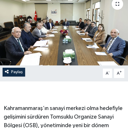
İLÇE HABERLERİ
KÜLTÜR-SANAT
KSÜ
DÜNYA
ROPORTAJ
Paylaş
-
+
A
A
MAGAZİN
KADIN-AİLE
Kahramanmaraş’ın sanayi merkezi olma hedefiyle
YEREL YÖNETİM
gelişimini sürdüren Tomsuklu Organize Sanayi
Bölgesi (OSB), yönetiminde yeni bir dönem
MEDYA