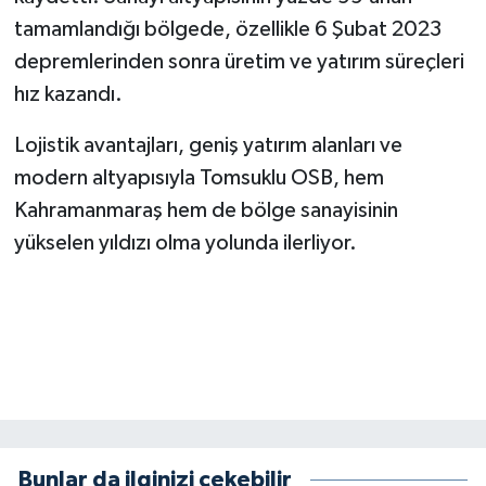
KİTAP
tamamlandığı bölgede, özellikle 6 Şubat 2023
depremlerinden sonra üretim ve yatırım süreçleri
HEDEF2020
hız kazandı.
OTOMOBİL
Lojistik avantajları, geniş yatırım alanları ve
MİZAH
modern altyapısıyla Tomsuklu OSB, hem
Kahramanmaraş hem de bölge sanayisinin
TARİH
yükselen yıldızı olma yolunda ilerliyor.
Genel
Politika
YEREL
BÖLGEDEN
Bunlar da ilginizi çekebilir