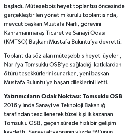
başladı. Müteşebbis heyet toplantısı öncesinde
SEÇİM 2011
gerçekleştirilen yönetim kurulu toplantısında,
mevcut başkan Mustafa Narlı, görevini
ÜÇÜNCÜ SAYFA
Kahramanmaraş Ticaret ve Sanayi Odası
(KMTSO) Başkanı Mustafa Buluntu’ya devretti.
BİLİMNET
Toplantıda söz alan müteşebbis heyeti üyeleri,
Yemek
Narlı’ya Tomsuklu OSB’ye sağladığı katkılardan
ötürü teşekkürlerini sunarken, yeni başkan
SİVİL TOPLUM
Mustafa Buluntu’ya başarı dileklerini iletti.
SEÇİM 2014
Yatırımcıların Odak Noktası: Tomsuklu OSB
KİM KİMDİR
2016 yılında Sanayi ve Teknoloji Bakanlığı
tarafından tescillenerek tüzel kişilik kazanan
ÇEK GÖNDER
Tomsuklu OSB, geçen sürede hızlı bir gelişim
kaydetti. Sanayi altyapısının yüzde 99’unun