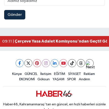
Gönder
Kahramanmaraşlı İşçi Adana'daki Tünel Faciasın
17:19 |
Kahramanmaraş'ta Kayıp Çocuk Sulama Kanalın
15:00 |
Kahramanmaraş'ta Zakkum Rüzgârı! KAFUM Tıkl
12:28 |
Kahramanmaraş'ta Kasten Öldürme ve Fuhşa Teşvi
12:18 |
Çerçeve Yasa Adalet Komisyonu'ndan Geçti! Gö
09:11 |
Kahramanmaraş'taki Okul Saldırısı TBMM Günde
09:04 |
Kahramanmaraş'ta Uluslararası Bisiklet Heyecan
22:09 |
Kahramanmaraş'ta Pusula Maraş Eğitim Merkezi
20:14 |
Kahramanmaraş'ta Tarım İçin Su Seferberliği Ba
20:05 |
Kahramanmaraş'ta 5 Kilometrelik Yolda Sıcak As
Künye
GÜNCEL
İletişim
EĞİTİM
SİYASET
Reklam
20:02 |
EKONOMİ
Göksun
YAŞAM
SPOR
Andırın
Haber46, Kahramanmaraş'tan en güncel, en hızlı haberleri sizinle