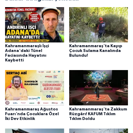
BİLİM TEKNOLOJİ
ASAYİŞ
SEÇİM 2015
Kahramanmaraşlı İşçi
Kahramanmaraş'ta Kayıp
ÇEVRE
Adana'daki Tünel
Çocuk Sulama Kanalında
Faciasında Hayatını
Bulundu!
Kaybetti
BİLİM VE TEKNOLOJİ
YARIŞMALAR
TANITIM
Kahramanmaraş Ağustos
Kahramanmaraş'ta Zakkum
HABERDE İNSAN
Fuarı'nda Çocuklara Özel
Rüzgârı! KAFUM Tıklım
İki Dev Etkinlik
Tıklım Doldu