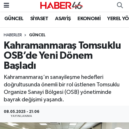
GÜNCEL
SİYASET
ASAYİŞ
EKONOMİ
YEREL Y
GÜNCEL
Nöbetçi Eczaneler
HABERLER
GÜNCEL
SİYASET
Hava Durumu
Kahramanmaraş Tomsuklu
EKONOMİ
Kahramanmaraş Namaz Vakitleri
OSB’de Yeni Dönem
Başladı
SPOR
Trafik Durumu
Kahramanmaraş’ın sanayileşme hedefleri
YAŞAM
Süper Lig Puan Durumu ve Fikstür
doğrultusunda önemli bir rol üstlenen Tomsuklu
Organize Sanayi Bölgesi (OSB) yönetiminde
TEKNOLOJİ
Tüm Manşetler
bayrak değişimi yaşandı.
SAĞLIK
Son Dakika Haberleri
08.05.2025 - 21:06
YAYINLANMA
EĞİTİM
Haber Arşivi