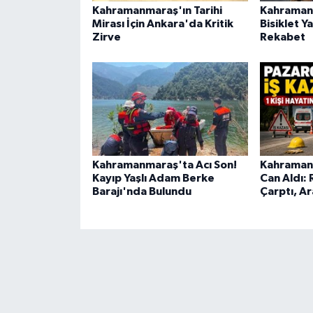
Kahramanmaraş'ın Tarihi
Kahramanm
Mirası İçin Ankara'da Kritik
Bisiklet 
Zirve
Rekabet
Kahramanmaraş'ta Acı Son!
Kahramanm
Kayıp Yaşlı Adam Berke
Can Aldı:
Barajı'nda Bulundu
Çarptı, A