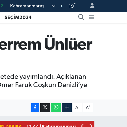
°
Kahramanmaraş
05
19
18
SEÇİM2024
22
54
errem Ünlüer
11
32
zetede yayımlandı. Açıklanan
Ömer Faruk Coşkun Denizli’ye
Kahramanmaraş'ın Tarihi Mirası İçin A
22:09 |
Kahramanmaraş'ta Gazneliler Caddesi
21:56 |
-
+
A
A
Kahramanmaraş'ta Acı Son! Kayıp Yaş
21:05 |
Kahramanmaraş'ta İş Kazası Can Aldı
16:36 |
ON DAKIKA
Kahramanmaraş'ta Alternatif Rock Ge
12:44 |