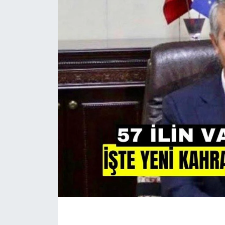
İLÇE HABERLERİ
KÜLTÜR-SANAT
KSÜ
DÜNYA
ROPORTAJ
MAGAZİN
KADIN-AİLE
YEREL YÖNETİM
MEDYA