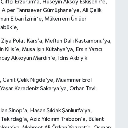
iftçi Erzurum‘a, Hüseyin Aksoy Eskişehir‘e,
Alper Tanrısever Gümüşhane‘ye, Ali Çelik
yman Elban İzmir‘e, Mükerrem Ünlüer
abük‘e,
 Ziya Polat Kars‘a, Meftun Dallı Kastamonu‘ya,
 Kilis‘e, Musa Işın Kütahya‘ya, Ersin Yazıcı
ncay Akkoyun Mardin‘e, İdris Akbıyık
e, Cahit Çelik Niğde‘ye, Muammer Erol
Yaşar Karadeniz Sakarya‘ya, Orhan Tavlı
lan Sinop‘a, Hasan Şıldak Şanlıurfa‘ya,
ekirdağ‘a, Aziz Yıldırım Trabzon‘a, Bülent
 Yalova‘ya, Mehmet Ali Özkan Yozgat‘a, Osman