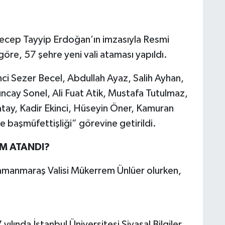
ecep Tayyip Erdoğan’ın imzasıyla Resmi
re, 57 şehre yeni vali ataması yapıldı.
ci Sezer Becel, Abdullah Ayaz, Salih Ayhan,
uncay Sonel, Ali Fuat Atik, Mustafa Tutulmaz,
tay, Kadir Ekinci, Hüseyin Öner, Kamuran
 başmüfettişliği” görevine getirildi.
M ATANDI?
ramanmaraş Valisi Mükerrem Ünlüer olurken,
.
lında İstanbul Üniversitesi Siyasal Bilgiler