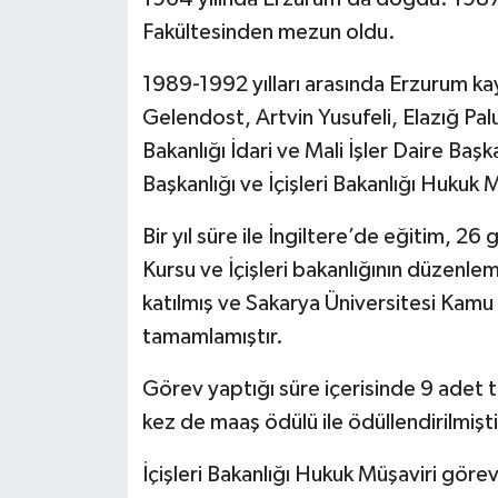
KİTAP
Fakültesinden mezun oldu.
HEDEF2020
1989-1992 yılları arasında Erzurum ka
Gelendost, Artvin Yusufeli, Elazığ Palu
OTOMOBİL
Bakanlığı İdari ve Mali İşler Daire Başk
MİZAH
Başkanlığı ve İçişleri Bakanlığı Hukuk M
TARİH
Bir yıl süre ile İngiltere’de eğitim, 2
Kursu ve İçişleri bakanlığının düzenle
Genel
katılmış ve Sakarya Üniversitesi Kamu
tamamlamıştır.
Politika
Görev yaptığı süre içerisinde 9 adet 
YEREL
kez de maaş ödülü ile ödüllendirilmişti
BÖLGEDEN
İçişleri Bakanlığı Hukuk Müşaviri gör