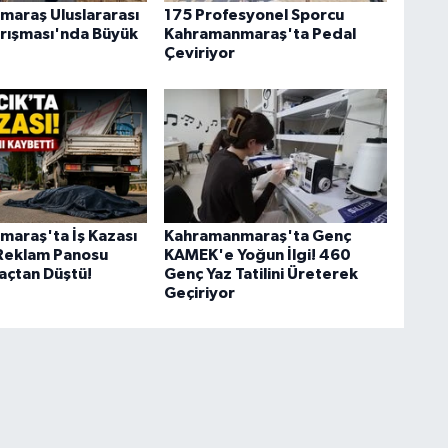
araş Uluslararası
175 Profesyonel Sporcu
Yarışması'nda Büyük
Kahramanmaraş'ta Pedal
Çeviriyor
araş'ta İş Kazası
Kahramanmaraş'ta Genç
 Reklam Panosu
KAMEK'e Yoğun İlgi! 460
raçtan Düştü!
Genç Yaz Tatilini Üreterek
Geçiriyor