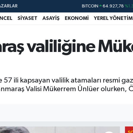
AZARLAR
DOLAR
47,5971
%0.
EURO
55,1336
%0.
NCEL
SİYASET
ASAYİŞ
EKONOMİ
YEREL YÖNETİM
STERLİN
64,2534
%0.
GRAM ALTIN
6527.85
%0.
ş valiliğine Mük
BİST100
13.703
%
BITCOIN
64.927,78
%1.
7 ili kapsayan valilik atamaları resmi ga
anmaraş Valisi Mükerrem Ünlüer olurken, 
S