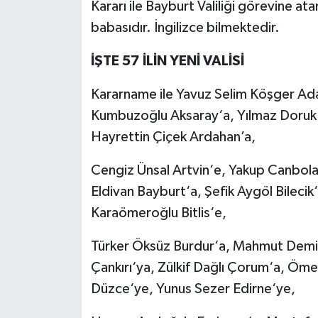
Kararı ile Bayburt Valiliği görevine 
BİLİM TEKNOLOJİ
babasıdır. İngilizce bilmektedir.
ASAYİŞ
İŞTE 57 İLİN YENİ VALİSİ
SEÇİM 2015
Kararname ile Yavuz Selim Köşger Ad
Kumbuzoğlu Aksaray‘a, Yılmaz Doruk 
ÇEVRE
Hayrettin Çiçek Ardahan’a,
BİLİM VE TEKNOLOJİ
Cengiz Ünsal Artvin‘e, Yakup Canbolat
Eldivan Bayburt‘a, Şefik Aygöl Bileci
YARIŞMALAR
Karaömeroğlu Bitlis‘e,
TANITIM
Türker Öksüz Burdur‘a, Mahmut Demirt
HABERDE İNSAN
Çankırı‘ya, Zülkif Dağlı Çorum‘a, Öme
Düzce‘ye, Yunus Sezer Edirne‘ye,