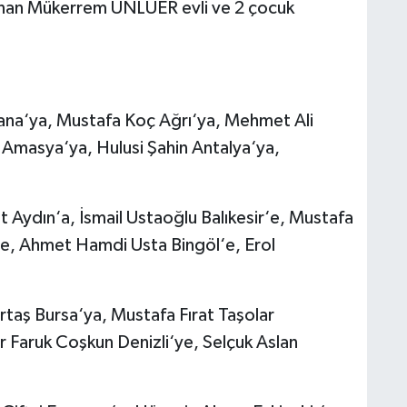
atanan Mükerrem ÜNLÜER evli ve 2 çocuk
ana‘ya, Mustafa Koç Ağrı‘ya, Mehmet Ali
Amasya‘ya, Hulusi Şahin Antalya‘ya,
 Aydın‘a, İsmail Ustaoğlu Balıkesir‘e, Mustafa
k‘e, Ahmet Hamdi Usta Bingöl‘e, Erol
aş Bursa‘ya, Mustafa Fırat Taşolar
r Faruk Coşkun Denizli‘ye, Selçuk Aslan