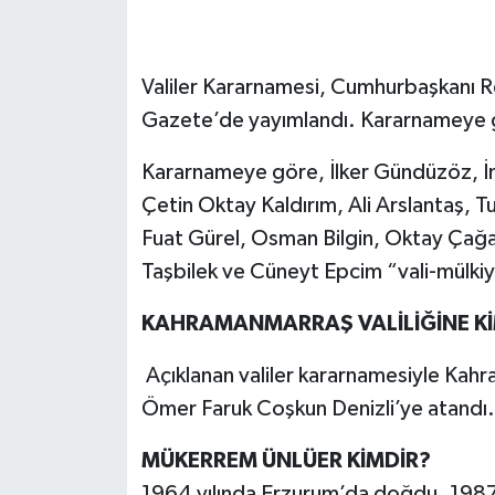
SEÇİM 2011
Valiler Kararnamesi, Cumhurbaşkanı R
ÜÇÜNCÜ SAYFA
Gazete’de yayımlandı. Kararnameye gö
BİLİMNET
Kararnameye göre, İlker Gündüzöz, İn
Çetin Oktay Kaldırım, Ali Arslantaş, T
Yemek
Fuat Gürel, Osman Bilgin, Oktay Çağa
Taşbilek ve Cüneyt Epcim “vali-mülkiye
SİVİL TOPLUM
KAHRAMANMARRAŞ VALİLİĞİNE Kİ
SEÇİM 2014
Açıklanan valiler kararnamesiyle Kah
KİM KİMDİR
Ömer Faruk Coşkun Denizli’ye atandı
ÇEK GÖNDER
MÜKERREM ÜNLÜER KİMDİR?
1964 yılında Erzurum’da doğdu. 1987 yı