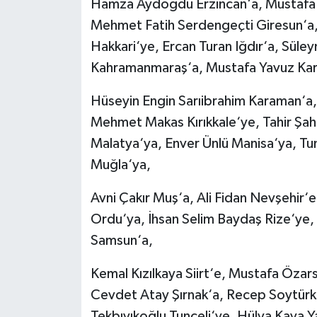
Hamza Aydoğdu Erzincan‘a, Mustafa Ç
Mehmet Fatih Serdengeçti Giresun‘a, 
Hakkari‘ye, Ercan Turan Iğdır‘a, Süle
Kahramanmaraş‘a, Mustafa Yavuz Kar
Hüseyin Engin Sarıibrahim Karaman‘a,
Mehmet Makas Kırıkkale‘ye, Tahir Şahin
Malatya‘ya, Enver Ünlü Manisa‘ya, Tu
Muğla‘ya,
Avni Çakır Muş‘a, Ali Fidan Nevşehir‘
Ordu‘ya, İhsan Selim Baydaş Rize‘ye, 
Samsun‘a,
Kemal Kızılkaya Siirt‘e, Mustafa Özars
Cevdet Atay Şırnak‘a, Recep Soytürk T
Tekbıyıkoğlu Tunceli‘ye, Hülya Kaya