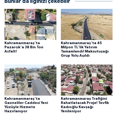
Bunlar da ilginizi çekebilir
Kahramanmaraş'ta
Kahramanmaraş'ta 45
Pazarcık'a 38 Bin Ton
Milyon TL'lik Yatırım
Asfalt!
Tamamlandı! Maksutuşağı
Grup Yolu Açıldı
Kahramanmaraş'ta
Kahramanmaraş Trafiğini
Gazneliler Caddesi Yeni
Rahatlatacak Proje! Tevfik
Yüzüyle Hizmete
Kadıoğlu Kavşağı
Hazırlanıyor
Yenileniyor