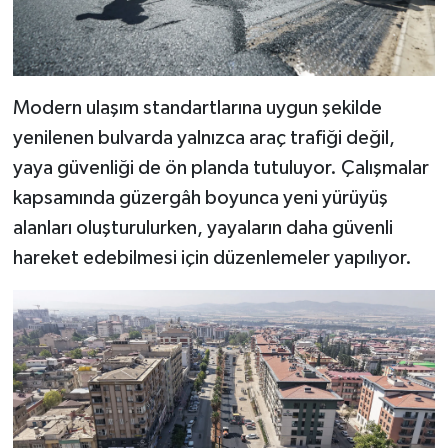
BİLİM TEKNOLOJİ
ASAYİŞ
Modern ulaşım standartlarına uygun şekilde
SEÇİM 2015
yenilenen bulvarda yalnızca araç trafiği değil,
yaya güvenliği de ön planda tutuluyor. Çalışmalar
ÇEVRE
kapsamında güzergâh boyunca yeni yürüyüş
BİLİM VE TEKNOLOJİ
alanları oluşturulurken, yayaların daha güvenli
hareket edebilmesi için düzenlemeler yapılıyor.
YARIŞMALAR
TANITIM
HABERDE İNSAN