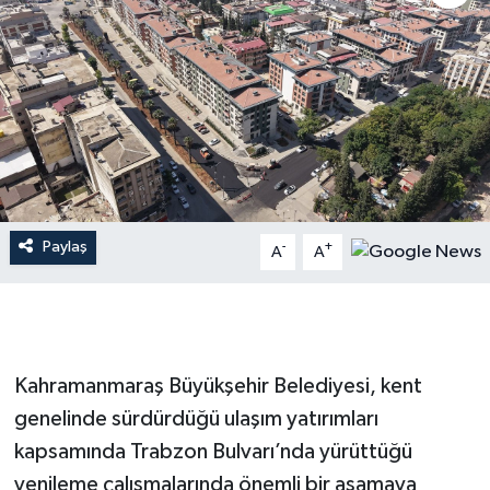
İLÇE HABERLERİ
KÜLTÜR-SANAT
KSÜ
DÜNYA
Paylaş
-
+
A
A
ROPORTAJ
MAGAZİN
KADIN-AİLE
Kahramanmaraş Büyükşehir Belediyesi, kent
genelinde sürdürdüğü ulaşım yatırımları
YEREL YÖNETİM
kapsamında Trabzon Bulvarı’nda yürüttüğü
yenileme çalışmalarında önemli bir aşamaya
MEDYA