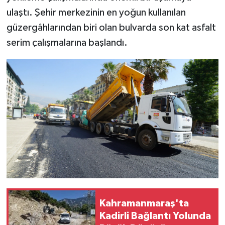
ulaştı. Şehir merkezinin en yoğun kullanılan
SEÇİM 2011
güzergâhlarından biri olan bulvarda son kat asfalt
serim çalışmalarına başlandı.
ÜÇÜNCÜ SAYFA
BİLİMNET
Yemek
SİVİL TOPLUM
SEÇİM 2014
KİM KİMDİR
ÇEK GÖNDER
Kahramanmaraş'ta
Kadirli Bağlantı Yolunda