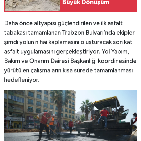
Büyük Dönüşüm
KİTAP
HEDEF2020
Daha önce altyapısı güçlendirilen ve ilk asfalt
tabakası tamamlanan Trabzon Bulvarı’nda ekipler
OTOMOBİL
şimdi yolun nihai kaplamasını oluşturacak son kat
MİZAH
asfalt uygulamasını gerçekleştiriyor. Yol Yapım,
Bakım ve Onarım Dairesi Başkanlığı koordinesinde
TARİH
yürütülen çalışmaların kısa sürede tamamlanması
hedefleniyor.
Genel
Politika
YEREL
BÖLGEDEN