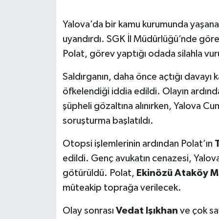
SEÇİM 2011
Yalova’da bir kamu kurumunda yaşanan s
uyandırdı. SGK İl Müdürlüğü’nde gör
ÜÇÜNCÜ SAYFA
Polat, görev yaptığı odada silahla vur
BİLİMNET
Saldırganın, daha önce açtığı davayı 
öfkelendiği iddia edildi. Olayın ardın
Yemek
şüpheli gözaltına alınırken, Yalova Cu
soruşturma başlatıldı.
SİVİL TOPLUM
Otopsi işlemlerinin ardından Polat’ın
T
SEÇİM 2014
edildi. Genç avukatın cenazesi, Yalo
götürüldü. Polat,
Ekinözü Ataköy Ma
KİM KİMDİR
müteakip toprağa verilecek.
ÇEK GÖNDER
Olay sonrası
Vedat Işıkhan
ve çok say