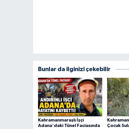
KİTAP
HEDEF2020
OTOMOBİL
MİZAH
TARİH
Bunlar da ilginizi çekebilir
Genel
Politika
YEREL
BÖLGEDEN
Kahramanmaraşlı İşçi
Kahraman
Adana'daki Tünel Faciasında
Çocuk Sul