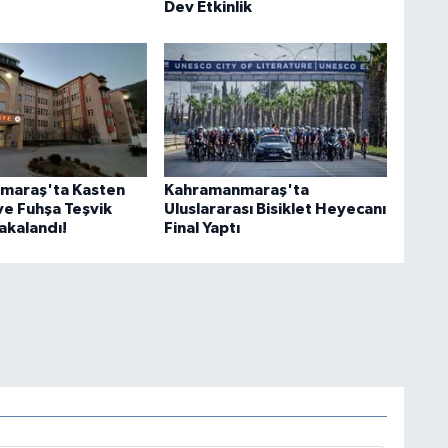
Dev Etkinlik
maraş'ta Kasten
Kahramanmaraş'ta
e Fuhşa Teşvik
Uluslararası Bisiklet Heyecanı
Yakalandı!
Final Yaptı