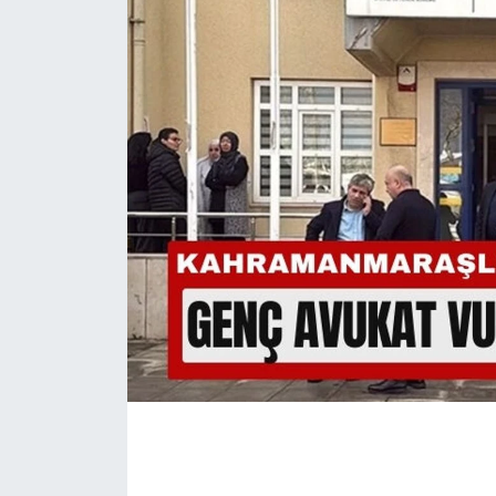
İLÇE HABERLERİ
KÜLTÜR-SANAT
KSÜ
DÜNYA
ROPORTAJ
MAGAZİN
KADIN-AİLE
YEREL YÖNETİM
MEDYA