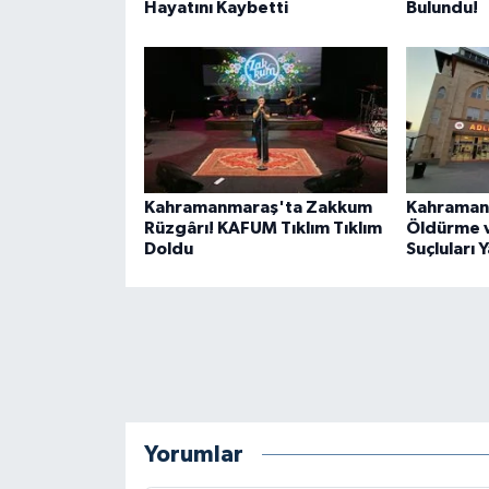
Hayatını Kaybetti
Bulundu!
BİLİM TEKNOLOJİ
ASAYİŞ
SEÇİM 2015
ÇEVRE
Kahramanmaraş'ta Zakkum
Kahraman
Rüzgârı! KAFUM Tıklım Tıklım
Öldürme v
BİLİM VE TEKNOLOJİ
Doldu
Suçluları 
YARIŞMALAR
TANITIM
HABERDE İNSAN
Yorumlar