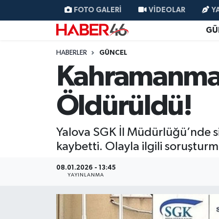
FOTO GALERI
VIDEOLAR
Y
GÜ
GÜNCEL
Nöbetçi Eczaneler
HABERLER
GÜNCEL
SİYASET
Hava Durumu
Kahramanmara
EKONOMİ
Kahramanmaraş Namaz Vakitleri
Öldürüldü!
SPOR
Trafik Durumu
Yalova SGK İl Müdürlüğü’nde si
YAŞAM
Süper Lig Puan Durumu ve Fikstür
kaybetti. Olayla ilgili soruştur
TEKNOLOJİ
Tüm Manşetler
08.01.2026 - 13:45
YAYINLANMA
SAĞLIK
Son Dakika Haberleri
EĞİTİM
Haber Arşivi