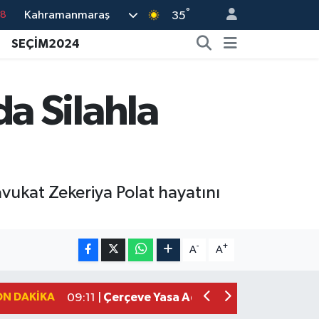
°
Kahramanmaraş
18
35
18
SEÇİM2024
32
38
a Silahla
03
14
vukat Zekeriya Polat hayatını
Kahramanmaraşlı İşçi Adana'daki Tüne
17:19 |
Kahramanmaraş'ta Kayıp Çocuk Sula
15:00 |
-
+
A
A
Kahramanmaraş'ta Zakkum Rüzgârı! K
12:28 |
Kahramanmaraş'ta Kasten Öldürme ve 
12:18 |
ON DAKIKA
Çerçeve Yasa Adalet Komisyonu'ndan
09:11 |
Kahramanmaraş'taki Okul Saldırısı 
09:04 |