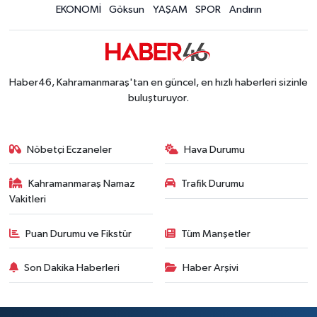
EKONOMİ
Göksun
YAŞAM
SPOR
Andırın
Kahramanmaraş'ta Hacı Murat Caddesi Baştan S
12:20 |
Kahramanmaraş'ta Madrigal Coşkusu! Fuar Alanı
12:09 |
Kahramanmaraş'ta Said Bey Sitesi Davasında 3 K
12:06 |
Haber46, Kahramanmaraş'tan en güncel, en hızlı haberleri sizinle
buluşturuyor.
Nöbetçi Eczaneler
Hava Durumu
Kahramanmaraş Namaz
Trafik Durumu
Vakitleri
Puan Durumu ve Fikstür
Tüm Manşetler
Son Dakika Haberleri
Haber Arşivi