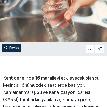
İLÇE HABERLERİ
KÜLTÜR-SANAT
KSÜ
DÜNYA
Paylaş
-
+
A
A
ROPORTAJ
MAGAZİN
Kent genelinde 16 mahalleyi etkileyecek olan su
KADIN-AİLE
kesintisi, önümüzdeki saatlerde başlıyor.
Kahramanmaraş Su ve Kanalizasyon İdaresi
YEREL YÖNETİM
(KASKİ) tarafından yapılan açıklamaya göre,
MEDYA
bakım onarım çalışmaları kapsamında su kesintisi