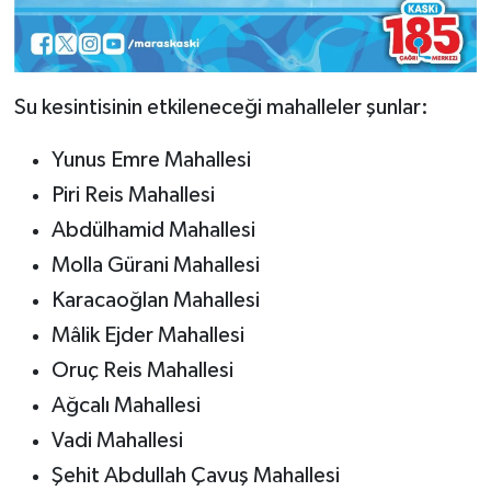
KİTAP
HEDEF2020
Su kesintisinin etkileneceği mahalleler şunlar:
OTOMOBİL
Yunus Emre Mahallesi
MİZAH
Piri Reis Mahallesi
Abdülhamid Mahallesi
TARİH
Molla Gürani Mahallesi
Genel
Karacaoğlan Mahallesi
Mâlik Ejder Mahallesi
Politika
Oruç Reis Mahallesi
YEREL
Ağcalı Mahallesi
Vadi Mahallesi
BÖLGEDEN
Şehit Abdullah Çavuş Mahallesi