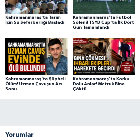
Kahramanmaraş'ta Tarım
Kahramanmaraş'ta Futbol
İçin Su Seferberliği Başladı
Şöleni! TSYD Cup'ta İlk Dört
Gün Tamamlandı
Kahramanmaraş'ta Şüpheli
Kahramanmaraş'ta Korku
Ölüm! Uzman Çavuşun Acı
Dolu Anlar! Metruk Bina
Sonu
Çöktü
Yorumlar