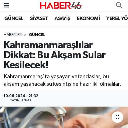
GÜNCEL
SİYASET
ASAYİŞ
EKONOMİ
YEREL Y
GÜNCEL
Nöbetçi Eczaneler
HABERLER
GÜNCEL
SİYASET
Hava Durumu
Kahramanmaraşlılar
EKONOMİ
Kahramanmaraş Namaz Vakitleri
Dikkat: Bu Akşam Sular
Kesilecek!
SPOR
Trafik Durumu
Kahramanmaraş'ta yaşayan vatandaşlar, bu
YAŞAM
Süper Lig Puan Durumu ve Fikstür
akşam yaşanacak su kesintisine hazırlıklı olmalılar.
TEKNOLOJİ
Tüm Manşetler
10.06.2024 - 21:32
YAYINLANMA
SAĞLIK
Son Dakika Haberleri
EĞİTİM
Haber Arşivi