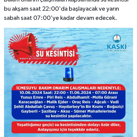
bu akşam saat 22:00'da başlayacak ve yarın
SEÇİM 2011
sabah saat 07:00'ye kadar devam edecek.
ÜÇÜNCÜ SAYFA
BİLİMNET
Yemek
SİVİL TOPLUM
SEÇİM 2014
KİM KİMDİR
ÇEK GÖNDER