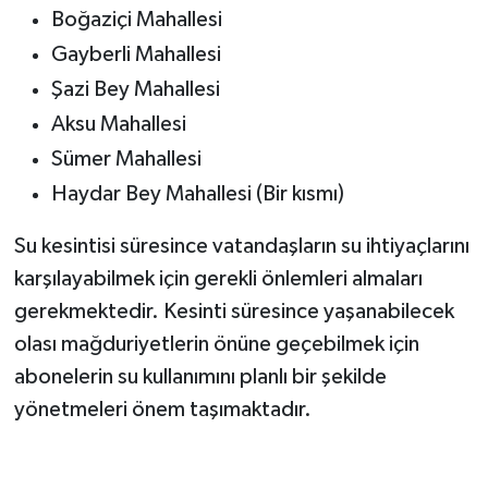
Boğaziçi Mahallesi
BİLİM TEKNOLOJİ
Gayberli Mahallesi
ASAYİŞ
Şazi Bey Mahallesi
Aksu Mahallesi
SEÇİM 2015
Sümer Mahallesi
ÇEVRE
Haydar Bey Mahallesi (Bir kısmı)
BİLİM VE TEKNOLOJİ
Su kesintisi süresince vatandaşların su ihtiyaçlarını
karşılayabilmek için gerekli önlemleri almaları
YARIŞMALAR
gerekmektedir. Kesinti süresince yaşanabilecek
olası mağduriyetlerin önüne geçebilmek için
TANITIM
abonelerin su kullanımını planlı bir şekilde
HABERDE İNSAN
yönetmeleri önem taşımaktadır.