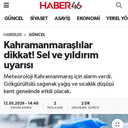
GÜNCEL
SİYASET
ASAYİŞ
EKONOMİ
YEREL Y
GÜNCEL
Nöbetçi Eczaneler
HABERLER
GÜNCEL
SİYASET
Hava Durumu
Kahramanmaraşlılar
EKONOMİ
Kahramanmaraş Namaz Vakitleri
dikkat! Sel ve yıldırım
uyarısı
SPOR
Trafik Durumu
Meteoroloji Kahramanmaraş için alarm verdi.
YAŞAM
Süper Lig Puan Durumu ve Fikstür
Gökgürültülü sağanak yağış ve sıcaklık düşüşü
kent genelinde etkili olacak.
TEKNOLOJİ
Tüm Manşetler
12.05.2026 - 14:40
2
2 DK
YAYINLANMA
PAYLAŞIM
OKUNMA SÜRESI
SAĞLIK
Son Dakika Haberleri
EĞİTİM
Haber Arşivi