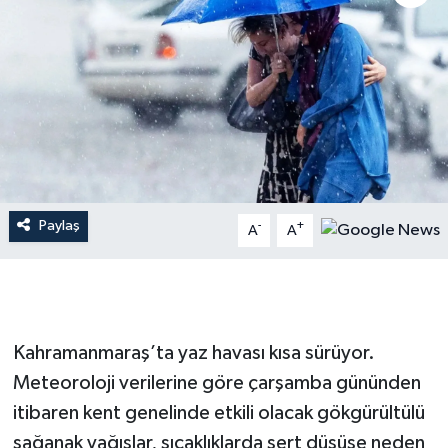
İLÇE HABERLERİ
KÜLTÜR-SANAT
KSÜ
DÜNYA
Paylaş
-
+
A
A
ROPORTAJ
MAGAZİN
KADIN-AİLE
Kahramanmaraş’ta yaz havası kısa sürüyor.
Meteoroloji verilerine göre çarşamba gününden
YEREL YÖNETİM
itibaren kent genelinde etkili olacak gökgürültülü
sağanak yağışlar, sıcaklıklarda sert düşüşe neden
MEDYA