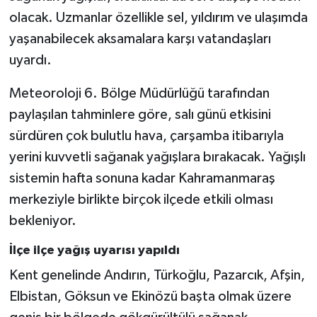
olacak. Uzmanlar özellikle sel, yıldırım ve ulaşımda
SEÇİM 2011
yaşanabilecek aksamalara karşı vatandaşları
uyardı.
ÜÇÜNCÜ SAYFA
Meteoroloji 6. Bölge Müdürlüğü tarafından
BİLİMNET
paylaşılan tahminlere göre, salı günü etkisini
sürdüren çok bulutlu hava, çarşamba itibarıyla
Yemek
yerini kuvvetli sağanak yağışlara bırakacak. Yağışlı
SİVİL TOPLUM
sistemin hafta sonuna kadar Kahramanmaraş
merkeziyle birlikte birçok ilçede etkili olması
SEÇİM 2014
bekleniyor.
KİM KİMDİR
İlçe ilçe yağış uyarısı yapıldı
Kent genelinde Andırın, Türkoğlu, Pazarcık, Afşin,
ÇEK GÖNDER
Elbistan, Göksun ve Ekinözü başta olmak üzere