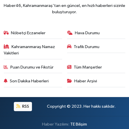
Kahramanmaraş'ta Fabrika Alevlere Teslim Oldu!
11:45 |
Haber46, Kahramanmaraş'tan en güncel, en hızlı haberleri sizinle
Kahramanmaraş'ın Tarihi Mirası İçin Ankara'da Kr
22:09 |
buluşturuyor.
Kahramanmaraş'ta Gazneliler Caddesi Yeni Yüzü
21:56 |
Kahramanmaraş'ta Acı Son! Kayıp Yaşlı Adam Be
21:05 |
Nöbetçi Eczaneler
Hava Durumu
Kahramanmaraş Namaz
Trafik Durumu
Vakitleri
Puan Durumu ve Fikstür
Tüm Manşetler
Son Dakika Haberleri
Haber Arşivi
RSS
Copyright © 2023. Her hakkı saklıdır.
Haber Yazılımı:
TE Bilişim