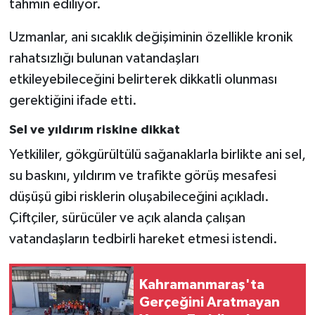
tahmin ediliyor.
BİLİM TEKNOLOJİ
Uzmanlar, ani sıcaklık değişiminin özellikle kronik
ASAYİŞ
rahatsızlığı bulunan vatandaşları
etkileyebileceğini belirterek dikkatli olunması
SEÇİM 2015
gerektiğini ifade etti.
ÇEVRE
Sel ve yıldırım riskine dikkat
Yetkililer, gökgürültülü sağanaklarla birlikte ani sel,
BİLİM VE TEKNOLOJİ
su baskını, yıldırım ve trafikte görüş mesafesi
YARIŞMALAR
düşüşü gibi risklerin oluşabileceğini açıkladı.
Çiftçiler, sürücüler ve açık alanda çalışan
TANITIM
vatandaşların tedbirli hareket etmesi istendi.
HABERDE İNSAN
Kahramanmaraş'ta
Gerçeğini Aratmayan