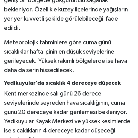
geniş bir bölgede gökgürültülü sağanak
KİTAP
bekleniyor. Özellikle kuzey ilçelerinde yağışların
HEDEF2020
yer yer kuvvetli şekilde görülebileceği ifade
edildi.
OTOMOBİL
Meteorolojik tahminlere göre cuma günü
MİZAH
sıcaklıklar hafta içinin en düşük seviyelerine
gerileyecek. Yüksek rakımlı bölgelerde ise hava
TARİH
daha da serin hissedilecek.
Genel
Yedikuyular’da sıcaklık 4 dereceye düşecek
Kent merkezinde salı günü 26 derece
Politika
seviyelerinde seyreden hava sıcaklığının, cuma
günü 20 dereceye kadar gerilemesi bekleniyor.
YEREL
Yedikuyular Kayak Merkezi ve yüksek kesimlerde
BÖLGEDEN
ise sıcaklıkların 4 dereceye kadar düşeceği