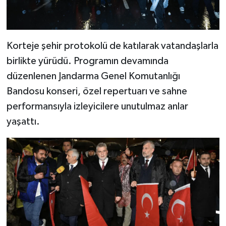
BİLİM TEKNOLOJİ
ASAYİŞ
Korteje şehir protokolü de katılarak vatandaşlarla
birlikte yürüdü. Programın devamında
SEÇİM 2015
düzenlenen Jandarma Genel Komutanlığı
ÇEVRE
Bandosu konseri, özel repertuarı ve sahne
performansıyla izleyicilere unutulmaz anlar
BİLİM VE TEKNOLOJİ
yaşattı.
YARIŞMALAR
TANITIM
HABERDE İNSAN