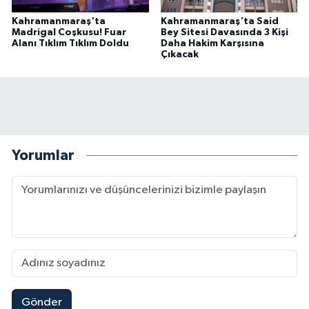
Kahramanmaraş'ta
Kahramanmaraş'ta Said
Madrigal Coşkusu! Fuar
Bey Sitesi Davasında 3 Kişi
Alanı Tıklım Tıklım Doldu
Daha Hakim Karşısına
Çıkacak
Yorumlar
Gönder
Kahramanmaraş'ta Şüpheli Ölüm! Uzman Çavuşu
15:22 |