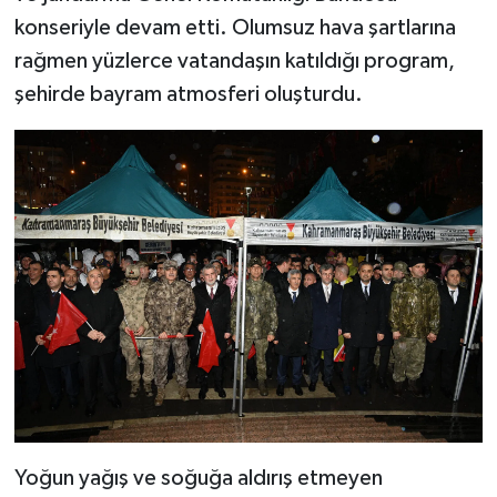
konseriyle devam etti. Olumsuz hava şartlarına
SEÇİM 2011
rağmen yüzlerce vatandaşın katıldığı program,
şehirde bayram atmosferi oluşturdu.
ÜÇÜNCÜ SAYFA
BİLİMNET
Yemek
SİVİL TOPLUM
SEÇİM 2014
KİM KİMDİR
ÇEK GÖNDER
Yoğun yağış ve soğuğa aldırış etmeyen