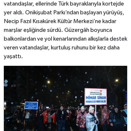
KİTAP
vatandaşlar, ellerinde Türk bayraklarıyla kortejde
yer aldı. Onikişubat Parkı’ndan başlayan yürüyüş,
HEDEF2020
Necip Fazıl Kısakürek Kültür Merkezi’ne kadar
marşlar eşliğinde sürdü. Güzergâh boyunca
OTOMOBİL
balkonlardan ve yol kenarlarından alkışlarla destek
MİZAH
veren vatandaşlar, kurtuluş ruhunu bir kez daha
yaşattı.
TARİH
Genel
Politika
YEREL
BÖLGEDEN