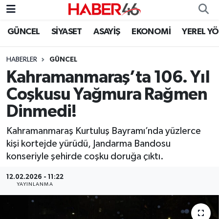
GÜNCEL
SİYASET
ASAYİŞ
EKONOMİ
YEREL Y
GÜNCEL
Nöbetçi Eczaneler
HABERLER
GÜNCEL
SİYASET
Hava Durumu
Kahramanmaraş’ta 106. Yıl
EKONOMİ
Kahramanmaraş Namaz Vakitleri
Coşkusu Yağmura Rağmen
Dinmedi!
SPOR
Trafik Durumu
Kahramanmaraş Kurtuluş Bayramı’nda yüzlerce
YAŞAM
Süper Lig Puan Durumu ve Fikstür
kişi kortejde yürüdü, Jandarma Bandosu
konseriyle şehirde coşku doruğa çıktı.
TEKNOLOJİ
Tüm Manşetler
12.02.2026 - 11:22
YAYINLANMA
SAĞLIK
Son Dakika Haberleri
EĞİTİM
Haber Arşivi