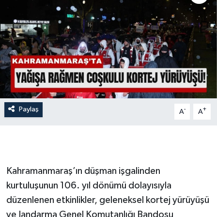
İLÇE HABERLERİ
KÜLTÜR-SANAT
KSÜ
DÜNYA
Paylaş
-
+
A
A
ROPORTAJ
MAGAZİN
KADIN-AİLE
Kahramanmaraş’ın düşman işgalinden
kurtuluşunun 106. yıl dönümü dolayısıyla
YEREL YÖNETİM
düzenlenen etkinlikler, geleneksel kortej yürüyüşü
ve Jandarma Genel Komutanlığı Bandosu
MEDYA