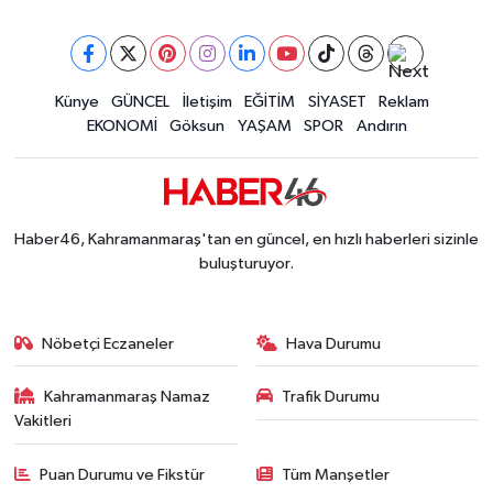
Müge Anlı'da gündeme gelen Palu Ailesi Davasın
12:48 |
Tayland'daki Okul Saldırısı Kahramanmaraş Acısı
12:39 |
Kahramanmaraş'taki Okul Saldırısı Sonrası Kritik
12:31 |
Kahramanmaraş Ağustos Fuarı'nda Funda Arar R
Künye
GÜNCEL
İletişim
EĞİTİM
SİYASET
Reklam
12:31 |
EKONOMİ
Göksun
YAŞAM
SPOR
Andırın
Kahramanmaraş'ta Hacı Murat Caddesi Baştan S
12:20 |
Kahramanmaraş'ta Madrigal Coşkusu! Fuar Alanı
12:09 |
Kahramanmaraş'ta Said Bey Sitesi Davasında 3 K
12:06 |
Haber46, Kahramanmaraş'tan en güncel, en hızlı haberleri sizinle
buluşturuyor.
Nöbetçi Eczaneler
Hava Durumu
Kahramanmaraş Namaz
Trafik Durumu
Vakitleri
Puan Durumu ve Fikstür
Tüm Manşetler