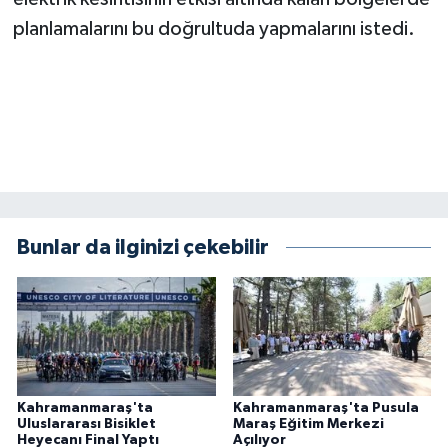
KİTAP
planlamalarını bu doğrultuda yapmalarını istedi.
HEDEF2020
OTOMOBİL
MİZAH
TARİH
Bunlar da ilginizi çekebilir
Genel
Politika
YEREL
Kahramanmaraş'ta
Kahramanmaraş'ta Pusula
BÖLGEDEN
Uluslararası Bisiklet
Maraş Eğitim Merkezi
Heyecanı Final Yaptı
Açılıyor