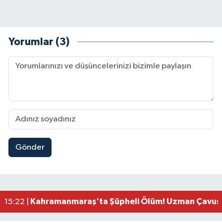
Yorumlar (3)
Gönder
Kahramanmaraş'ta Uluslararası Bisiklet Heyecan
22:09 |
Kahramanmaraş'ta Pusula Maraş Eğitim Merkezi
20:14 |
Kahramanmaraş'ta Tarım İçin Su Seferberliği Ba
20:05 |
Kahramanmaraş'ta 5 Kilometrelik Yolda Sıcak As
20:02 |
Kahramanmaraş'ta Şüpheli Ölüm! Uzman Çavuşu
15:22 |
Kahramanmaraş'ta Korku Dolu Anlar! Metruk Bi
15:10 |