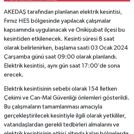
AKEDAŞ tarafından planlanan elektrik kesintisi,
SEÇİM 2011
Fırnız HES bölgesinde yapılacak çalışmalar
ÜÇÜNCÜ SAYFA
kapsamında uygulanacak ve Onikişubat ilçesi bu
kesintiden etkilenecek. Kesinti süresi 8 saat
BİLİMNET
olarak belirlenirken, başlama saati 03 Ocak 2024
Çarşamba günü saat 09:00 olarak planlandı.
Yemek
Elektrik kesintisi, aynı gün saat 17:00'de sona
erecek.
SİVİL TOPLUM
Elektrik kesintisinin sebebi olarak 154 İletken
SEÇİM 2014
Çekimi ve Can-Mal Güvenliği önlemleri gösterildi.
KİM KİMDİR
Bu çalışmaların tamamlanması amacıyla
gerçekleştirilecek kesintiyle ilgili olarak yetkililer,
ÇEK GÖNDER
vatandaşlardan gerekli tedbirleri almalarını ve
elektrik kesintisinin etkisi altında kalan bölgelerde