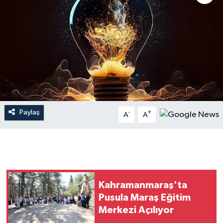
İLÇE HABERLERİ
KÜLTÜR-SANAT
KSÜ
DÜNYA
Paylaş
-
+
A
A
ROPORTAJ
MAGAZİN
KADIN-AİLE
Kahramanmaraş'ta
YEREL YÖNETİM
Pusula Maraş Eğitim
Merkezi Açılıyor
MEDYA