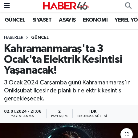
GÜNCEL
SİYASET
ASAYİŞ
EKONOMİ
YEREL Y
GÜNCEL
Nöbetçi Eczaneler
HABERLER
GÜNCEL
SİYASET
Hava Durumu
Kahramanmaraş'ta 3
EKONOMİ
Kahramanmaraş Namaz Vakitleri
Ocak'ta Elektrik Kesintisi
Yaşanacak!
SPOR
Trafik Durumu
3 Ocak 2024 Çarşamba günü Kahramanmaraş'ın
YAŞAM
Süper Lig Puan Durumu ve Fikstür
Onikişubat ilçesinde planlı bir elektrik kesintisi
gerçekleşecek.
TEKNOLOJİ
Tüm Manşetler
02.01.2024 - 21:06
2
1 DK
YAYINLANMA
PAYLAŞIM
OKUNMA SÜRESI
SAĞLIK
Son Dakika Haberleri
EĞİTİM
Haber Arşivi