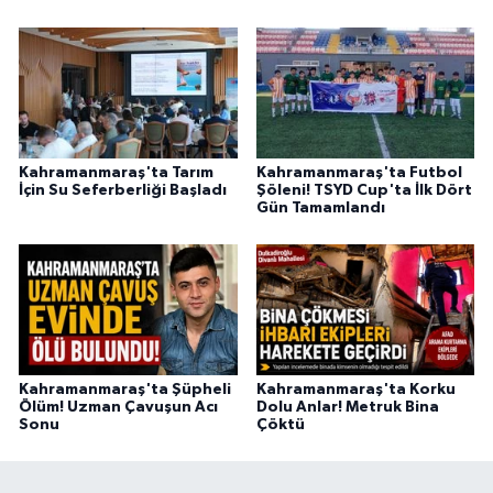
BİLİM TEKNOLOJİ
ASAYİŞ
SEÇİM 2015
Kahramanmaraş'ta Tarım
Kahramanmaraş'ta Futbol
ÇEVRE
İçin Su Seferberliği Başladı
Şöleni! TSYD Cup'ta İlk Dört
Gün Tamamlandı
BİLİM VE TEKNOLOJİ
YARIŞMALAR
TANITIM
Kahramanmaraş'ta Şüpheli
Kahramanmaraş'ta Korku
Ölüm! Uzman Çavuşun Acı
Dolu Anlar! Metruk Bina
HABERDE İNSAN
Sonu
Çöktü