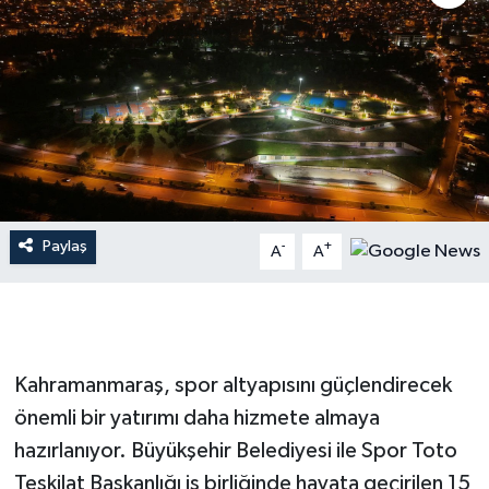
İLÇE HABERLERİ
KÜLTÜR-SANAT
KSÜ
DÜNYA
Paylaş
-
+
A
A
ROPORTAJ
MAGAZİN
KADIN-AİLE
Kahramanmaraş, spor altyapısını güçlendirecek
önemli bir yatırımı daha hizmete almaya
YEREL YÖNETİM
hazırlanıyor. Büyükşehir Belediyesi ile Spor Toto
Teşkilat Başkanlığı iş birliğinde hayata geçirilen 15
MEDYA