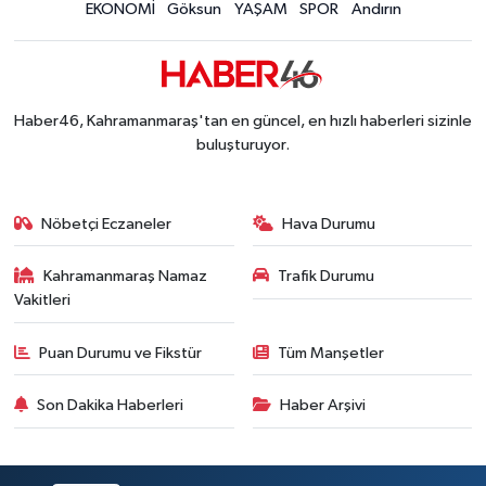
EKONOMİ
Göksun
YAŞAM
SPOR
Andırın
Kahramanmaraş'ta 45 Milyon TL'lik Yatırım Tam
13:55 |
KAFUM'da Rock Gecesi! Zakkum Kahramanmaraş
13:53 |
Kahramanmaraş-Göksun Yolunu Kullananlar Dik
13:27 |
Kahramanmaraş'ta Fabrika Alevlere Teslim Oldu!
11:45 |
Haber46, Kahramanmaraş'tan en güncel, en hızlı haberleri sizinle
Kahramanmaraş'ın Tarihi Mirası İçin Ankara'da Kr
22:09 |
buluşturuyor.
Kahramanmaraş'ta Gazneliler Caddesi Yeni Yüzü
21:56 |
Kahramanmaraş'ta Acı Son! Kayıp Yaşlı Adam Be
21:05 |
Nöbetçi Eczaneler
Hava Durumu
Kahramanmaraş Namaz
Trafik Durumu
Vakitleri
Puan Durumu ve Fikstür
Tüm Manşetler
Son Dakika Haberleri
Haber Arşivi