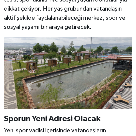
KİTAP
dikkat çekiyor. Her yaş grubundan vatandaşın
aktif şekilde faydalanabileceği merkez, spor ve
HEDEF2020
sosyal yaşamı bir araya getirecek.
OTOMOBİL
MİZAH
TARİH
Genel
Politika
YEREL
Sporun Yeni Adresi Olacak
BÖLGEDEN
Yeni spor vadisi içerisinde vatandaşların