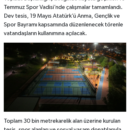
Temmuz Spor Vadisi’nde çalışmalar tamamlandı.
SEÇİM 2011
Dev tesis, 19 Mayıs Atatürk’ü Anma, Gençlik ve
Spor Bayramı kapsamında düzenlenecek törenle
ÜÇÜNCÜ SAYFA
vatandaşların kullanımına açılacak.
BİLİMNET
Yemek
SİVİL TOPLUM
SEÇİM 2014
KİM KİMDİR
ÇEK GÖNDER
Toplam 30 bin metrekarelik alan üzerine kurulan
tesis, spor alanları ve sosyal yaşam donatılarıyla