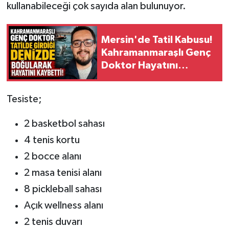
kullanabileceği çok sayıda alan bulunuyor.
BİLİM TEKNOLOJİ
ASAYİŞ
Mersin'de Tatil Kabusu!
Kahramanmaraşlı Genç
SEÇİM 2015
Doktor Hayatını
Kaybetti
ÇEVRE
Tesiste;
BİLİM VE TEKNOLOJİ
2 basketbol sahası
YARIŞMALAR
4 tenis kortu
2 bocce alanı
TANITIM
2 masa tenisi alanı
8 pickleball sahası
HABERDE İNSAN
Açık wellness alanı
2 tenis duvarı