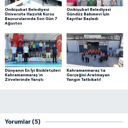
Onikişubat Belediyesi
Onikişubat Belediyesi
Üniversite Hazırlık Kursu
Gündüz Bakımevi İçin
Başvurularında Son Gün 7
Kayıtlar Başladı
Ağustos
Dünyanın En İyi Bisikletçileri
Kahramanmaraş'ta
Kahramanmaraş'ın
Gerçeğini Aratmayan
Zirvelerinde Yarıştı
Yangın Tatbikatı!
Yorumlar (5)