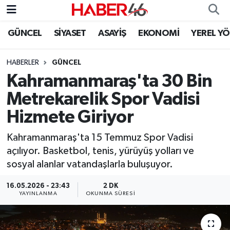
GÜNCEL
SİYASET
ASAYİŞ
EKONOMİ
YEREL Y
GÜNCEL
Nöbetçi Eczaneler
HABERLER
GÜNCEL
SİYASET
Hava Durumu
Kahramanmaraş'ta 30 Bin
EKONOMİ
Kahramanmaraş Namaz Vakitleri
Metrekarelik Spor Vadisi
Hizmete Giriyor
SPOR
Trafik Durumu
Kahramanmaraş'ta 15 Temmuz Spor Vadisi
YAŞAM
Süper Lig Puan Durumu ve Fikstür
açılıyor. Basketbol, tenis, yürüyüş yolları ve
sosyal alanlar vatandaşlarla buluşuyor.
TEKNOLOJİ
Tüm Manşetler
16.05.2026 - 23:43
2 DK
YAYINLANMA
OKUNMA SÜRESI
SAĞLIK
Son Dakika Haberleri
EĞİTİM
Haber Arşivi