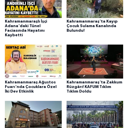
BİLİM TEKNOLOJİ
ASAYİŞ
Kahramanmaraşlı İşçi
Kahramanmaraş'ta Kayıp
Adana'daki Tünel
Çocuk Sulama Kanalında
Faciasında Hayatını
Bulundu!
SEÇİM 2015
Kaybetti
ÇEVRE
BİLİM VE TEKNOLOJİ
YARIŞMALAR
Kahramanmaraş Ağustos
Kahramanmaraş'ta Zakkum
Fuarı'nda Çocuklara Özel
Rüzgârı! KAFUM Tıklım
İki Dev Etkinlik
Tıklım Doldu
TANITIM
HABERDE İNSAN