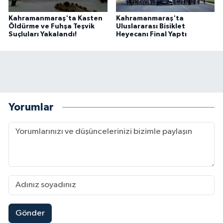
Kahramanmaraş'ta Kasten
Kahramanmaraş'ta
Öldürme ve Fuhşa Teşvik
Uluslararası Bisiklet
Suçluları Yakalandı!
Heyecanı Final Yaptı
Yorumlar
Gönder
Kahramanmaraşlı İşçi Adana'daki Tünel Faciasın
17:19 |