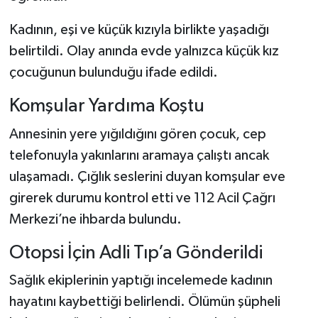
Kadının, eşi ve küçük kızıyla birlikte yaşadığı
SEÇİM 2011
belirtildi. Olay anında evde yalnızca küçük kız
ÜÇÜNCÜ SAYFA
çocuğunun bulunduğu ifade edildi.
Komşular Yardıma Koştu
BİLİMNET
Annesinin yere yığıldığını gören çocuk, cep
Yemek
telefonuyla yakınlarını aramaya çalıştı ancak
ulaşamadı. Çığlık seslerini duyan komşular eve
SİVİL TOPLUM
girerek durumu kontrol etti ve 112 Acil Çağrı
SEÇİM 2014
Merkezi’ne ihbarda bulundu.
Otopsi İçin Adli Tıp’a Gönderildi
KİM KİMDİR
Sağlık ekiplerinin yaptığı incelemede kadının
ÇEK GÖNDER
hayatını kaybettiği belirlendi. Ölümün şüpheli