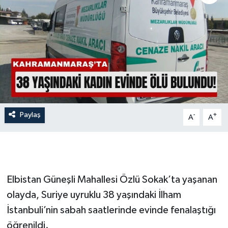
İLÇE HABERLERİ
KÜLTÜR-SANAT
KSÜ
DÜNYA
Paylaş
-
+
A
A
ROPORTAJ
MAGAZİN
KADIN-AİLE
Elbistan Güneşli Mahallesi Özlü Sokak’ta yaşanan
olayda, Suriye uyruklu 38 yaşındaki İlham
YEREL YÖNETİM
İstanbuli’nin sabah saatlerinde evinde fenalaştığı
öğrenildi.
MEDYA