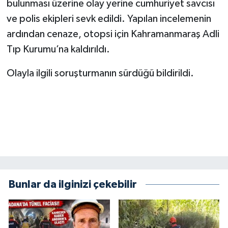
bulunması üzerine olay yerine cumhuriyet savcısı
KİTAP
ve polis ekipleri sevk edildi. Yapılan incelemenin
HEDEF2020
ardından cenaze, otopsi için Kahramanmaraş Adli
Tıp Kurumu’na kaldırıldı.
OTOMOBİL
Olayla ilgili soruşturmanın sürdüğü bildirildi.
MİZAH
TARİH
Genel
Politika
Bunlar da ilginizi çekebilir
YEREL
BÖLGEDEN