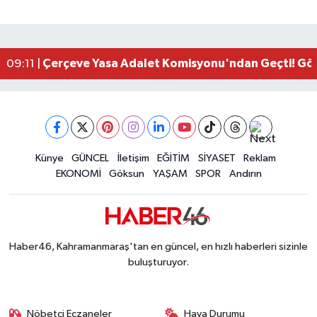
Kahramanmaraş'ta Kayıp Çocuk Sulama Kanalın
15:00 |
Kahramanmaraş'ta Zakkum Rüzgârı! KAFUM Tıkl
12:28 |
Kahramanmaraş'ta Kasten Öldürme ve Fuhşa Teşvi
12:18 |
Çerçeve Yasa Adalet Komisyonu'ndan Geçti! Gö
09:11 |
Kahramanmaraş'taki Okul Saldırısı TBMM Günde
09:04 |
Kahramanmaraş'ta Uluslararası Bisiklet Heyecan
22:09 |
Kahramanmaraş'ta Pusula Maraş Eğitim Merkezi
20:14 |
Kahramanmaraş'ta Tarım İçin Su Seferberliği Ba
20:05 |
Kahramanmaraş'ta 5 Kilometrelik Yolda Sıcak As
Künye
GÜNCEL
İletişim
EĞİTİM
SİYASET
Reklam
20:02 |
EKONOMİ
Göksun
YAŞAM
SPOR
Andırın
Haber46, Kahramanmaraş'tan en güncel, en hızlı haberleri sizinle
buluşturuyor.
Nöbetçi Eczaneler
Hava Durumu