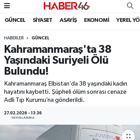
GÜNCEL
SİYASET
ASAYİŞ
EKONOMİ
YEREL Y
GÜNCEL
Nöbetçi Eczaneler
HABERLER
GÜNCEL
SİYASET
Hava Durumu
Kahramanmaraş'ta 38
EKONOMİ
Kahramanmaraş Namaz Vakitleri
Yaşındaki Suriyeli Ölü
Bulundu!
SPOR
Trafik Durumu
Kahramanmaraş Elbistan’da 38 yaşındaki kadın
YAŞAM
Süper Lig Puan Durumu ve Fikstür
hayatını kaybetti. Şüpheli ölüm sonrası cenaze
Adli Tıp Kurumu’na gönderildi.
TEKNOLOJİ
Tüm Manşetler
27.02.2026 - 13:36
YAYINLANMA
SAĞLIK
Son Dakika Haberleri
EĞİTİM
Haber Arşivi