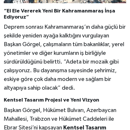
KİTAP
“El Ele Vererek Yeni Bir Kahramanmaraş İnşa
HEDEF2020
Ediyoruz”
Deprem sonrası Kahramanmaraş’ın daha güçlü bir
OTOMOBİL
şekilde yeniden ayağa kalktığını vurgulayan
Başkan Görgel, çalışmaların tüm bakanlıklar, yerel
MİZAH
yönetimler ve diğer kurumların iş birliğiyle
TARİH
sürdürüldüğünü belirtti. “Adeta bir mozaik gibi
çalışıyoruz. Bu dayanışma sayesinde şehrimiz,
Genel
eskiye göre çok daha modern ve sağlam bir
altyapıya sahip olacak” dedi.
Politika
Kentsel Tasarım Projesi ve Yeni Vizyon
YEREL
Başkan Görgel, Hükümet Bulvarı, Azerbaycan
Mahallesi, Trabzon ve Hükümet Caddeleri ile
BÖLGEDEN
Ebrar Sitesi’ni kapsayan
Kentsel Tasarım