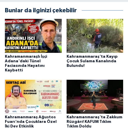
Bunlar da ilginizi çekebilir
Kahramanmaraşlı İşçi
Kahramanmaraş'ta Kayıp
Adana'daki Tünel
Çocuk Sulama Kanalında
Faciasında Hayatını
Bulundu!
Kaybetti
Kahramanmaraş Ağustos
Kahramanmaraş'ta Zakkum
Fuarı'nda Çocuklara Özel
Rüzgârı! KAFUM Tıklım
İki Dev Etkinlik
Tıklım Doldu