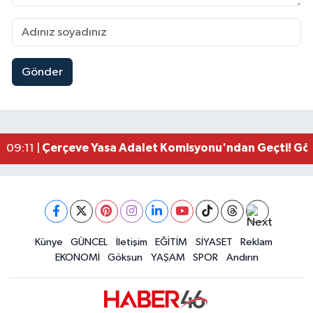
Gönder
Kahramanmaraşlı İşçi Adana'daki Tünel Faciasın
17:19 |
Kahramanmaraş'ta Kayıp Çocuk Sulama Kanalın
15:00 |
Kahramanmaraş'ta Zakkum Rüzgârı! KAFUM Tıkl
12:28 |
Kahramanmaraş'ta Kasten Öldürme ve Fuhşa Teşvi
12:18 |
Çerçeve Yasa Adalet Komisyonu'ndan Geçti! Gö
09:11 |
Kahramanmaraş'taki Okul Saldırısı TBMM Günde
09:04 |
Kahramanmaraş'ta Uluslararası Bisiklet Heyecan
22:09 |
Kahramanmaraş'ta Pusula Maraş Eğitim Merkezi
20:14 |
Kahramanmaraş'ta Tarım İçin Su Seferberliği Ba
20:05 |
Kahramanmaraş'ta 5 Kilometrelik Yolda Sıcak As
Künye
GÜNCEL
İletişim
EĞİTİM
SİYASET
Reklam
20:02 |
EKONOMİ
Göksun
YAŞAM
SPOR
Andırın