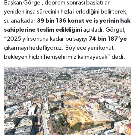
Başkan Görgel, deprem sonrası başlatılan
yeniden inşa sürecinin hızla ilerlediğini belirterek,
SEÇİM 2011
şu ana kadar
39 bin 136 konut ve iş yerinin hak
ÜÇÜNCÜ SAYFA
sahiplerine teslim edildiğini
açıkladı. Görgel,
“2025 yılı sonuna kadar bu sayıyı
74 bin 187’ye
BİLİMNET
çıkarmayı hedefliyoruz. Böylece yeni konut
bekleyen hiçbir hemşehrimiz kalmayacak” dedi.
Yemek
SİVİL TOPLUM
SEÇİM 2014
KİM KİMDİR
ÇEK GÖNDER