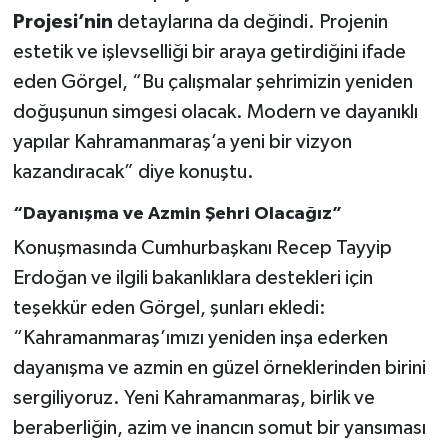
BİLİM TEKNOLOJİ
Projesi’nin
detaylarına da değindi. Projenin
estetik ve işlevselliği bir araya getirdiğini ifade
ASAYİŞ
eden Görgel, “Bu çalışmalar şehrimizin yeniden
doğuşunun simgesi olacak. Modern ve dayanıklı
SEÇİM 2015
yapılar Kahramanmaraş’a yeni bir vizyon
kazandıracak” diye konuştu.
ÇEVRE
“Dayanışma ve Azmin Şehri Olacağız”
BİLİM VE TEKNOLOJİ
Konuşmasında Cumhurbaşkanı Recep Tayyip
YARIŞMALAR
Erdoğan ve ilgili bakanlıklara destekleri için
teşekkür eden Görgel, şunları ekledi:
TANITIM
“Kahramanmaraş’ımızı yeniden inşa ederken
dayanışma ve azmin en güzel örneklerinden birini
HABERDE İNSAN
sergiliyoruz. Yeni Kahramanmaraş, birlik ve
beraberliğin, azim ve inancın somut bir yansıması