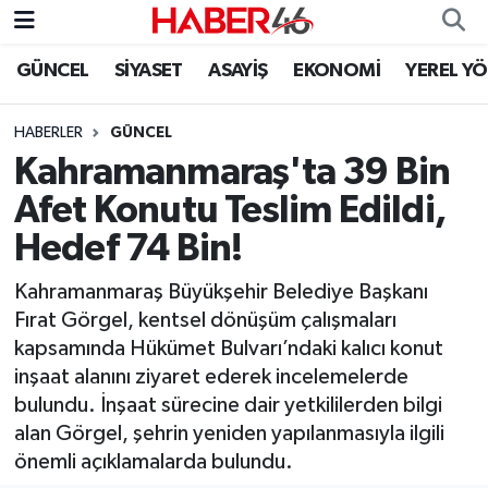
GÜNCEL
SİYASET
ASAYİŞ
EKONOMİ
YEREL Y
GÜNCEL
Nöbetçi Eczaneler
HABERLER
GÜNCEL
SİYASET
Hava Durumu
Kahramanmaraş'ta 39 Bin
EKONOMİ
Kahramanmaraş Namaz Vakitleri
Afet Konutu Teslim Edildi,
Hedef 74 Bin!
SPOR
Trafik Durumu
Kahramanmaraş Büyükşehir Belediye Başkanı
YAŞAM
Süper Lig Puan Durumu ve Fikstür
Fırat Görgel, kentsel dönüşüm çalışmaları
kapsamında Hükümet Bulvarı’ndaki kalıcı konut
TEKNOLOJİ
Tüm Manşetler
inşaat alanını ziyaret ederek incelemelerde
bulundu. İnşaat sürecine dair yetkililerden bilgi
SAĞLIK
Son Dakika Haberleri
alan Görgel, şehrin yeniden yapılanmasıyla ilgili
önemli açıklamalarda bulundu.
EĞİTİM
Haber Arşivi