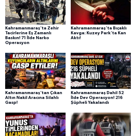
KİTAP
HEDEF2020
Kahramanmaraş'ta Zehir
Kahramanmaraş'ta Bıçaklı
OTOMOBİL
Tacirlerine Eş Zamanlı
Kavga: Kuzey Park'ta Kan
Baskın! 71 İlde Narko
Aktı!
Operasyon
MİZAH
TARİH
Genel
Kahramanmaraş'tan Çıkan
Kahramanmaraş Dahil 52
Politika
Altın Nakil Aracına Silahlı
İlde Dev Operasyon! 216
Gasp!
Şüpheli Yakalandı
YEREL
BÖLGEDEN