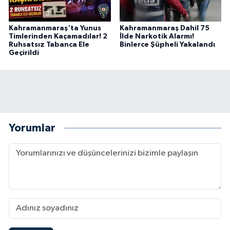
BİLİM TEKNOLOJİ
Kahramanmaraş'ta Yunus
Kahramanmaraş Dahil 75
ASAYİŞ
Timlerinden Kaçamadılar! 2
İlde Narkotik Alarmı!
Ruhsatsız Tabanca Ele
Binlerce Şüpheli Yakalandı
Geçirildi
SEÇİM 2015
ÇEVRE
BİLİM VE TEKNOLOJİ
Yorumlar
YARIŞMALAR
TANITIM
HABERDE İNSAN