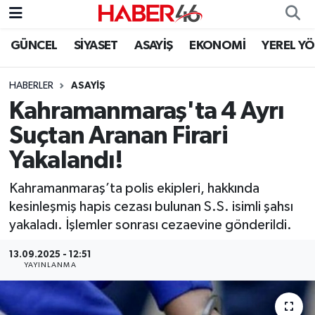
GÜNCEL
SİYASET
ASAYİŞ
EKONOMİ
YEREL Y
GÜNCEL
Nöbetçi Eczaneler
HABERLER
ASAYİŞ
SİYASET
Hava Durumu
Kahramanmaraş'ta 4 Ayrı
EKONOMİ
Kahramanmaraş Namaz Vakitleri
Suçtan Aranan Firari
Yakalandı!
SPOR
Trafik Durumu
Kahramanmaraş’ta polis ekipleri, hakkında
YAŞAM
Süper Lig Puan Durumu ve Fikstür
kesinleşmiş hapis cezası bulunan S.S. isimli şahsı
yakaladı. İşlemler sonrası cezaevine gönderildi.
TEKNOLOJİ
Tüm Manşetler
13.09.2025 - 12:51
YAYINLANMA
SAĞLIK
Son Dakika Haberleri
EĞİTİM
Haber Arşivi