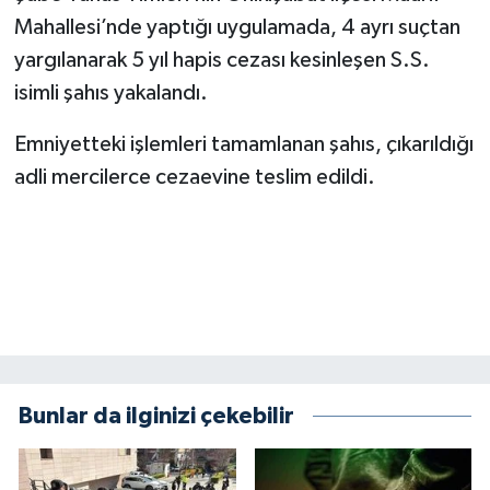
Mahallesi’nde yaptığı uygulamada, 4 ayrı suçtan
SEÇİM 2011
yargılanarak 5 yıl hapis cezası kesinleşen S.S.
isimli şahıs yakalandı.
ÜÇÜNCÜ SAYFA
Emniyetteki işlemleri tamamlanan şahıs, çıkarıldığı
BİLİMNET
adli mercilerce cezaevine teslim edildi.
Yemek
SİVİL TOPLUM
SEÇİM 2014
KİM KİMDİR
Bunlar da ilginizi çekebilir
ÇEK GÖNDER