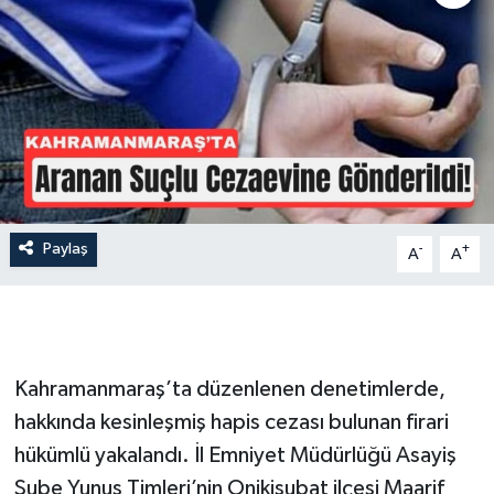
İLÇE HABERLERİ
KÜLTÜR-SANAT
KSÜ
DÜNYA
Paylaş
-
+
A
A
ROPORTAJ
MAGAZİN
KADIN-AİLE
Kahramanmaraş’ta düzenlenen denetimlerde,
hakkında kesinleşmiş hapis cezası bulunan firari
YEREL YÖNETİM
hükümlü yakalandı. İl Emniyet Müdürlüğü Asayiş
Şube Yunus Timleri’nin Onikişubat ilçesi Maarif
MEDYA