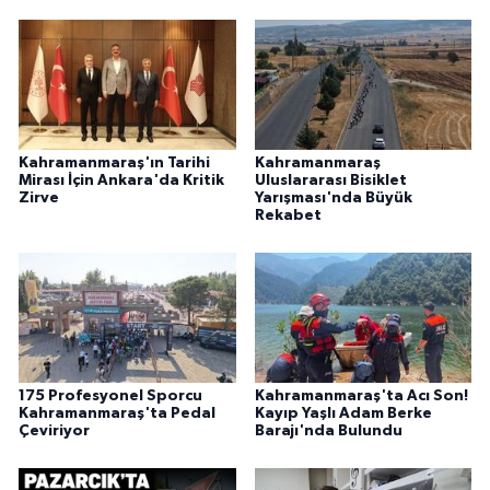
KİTAP
HEDEF2020
OTOMOBİL
Kahramanmaraş'ın Tarihi
Kahramanmaraş
MİZAH
Mirası İçin Ankara'da Kritik
Uluslararası Bisiklet
Zirve
Yarışması'nda Büyük
Rekabet
TARİH
Genel
Politika
YEREL
175 Profesyonel Sporcu
Kahramanmaraş'ta Acı Son!
Kahramanmaraş'ta Pedal
Kayıp Yaşlı Adam Berke
Çeviriyor
Barajı'nda Bulundu
BÖLGEDEN