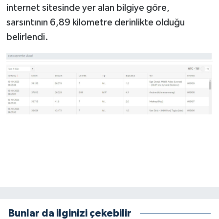
internet sitesinde yer alan bilgiye göre,
sarsıntının 6,89 kilometre derinlikte olduğu
SEÇİM 2011
belirlendi.
ÜÇÜNCÜ SAYFA
BİLİMNET
Yemek
SİVİL TOPLUM
SEÇİM 2014
KİM KİMDİR
ÇEK GÖNDER
Bunlar da ilginizi çekebilir