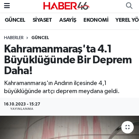
GÜNCEL
SİYASET
ASAYİŞ
EKONOMİ
YEREL Y
GÜNCEL
Nöbetçi Eczaneler
HABERLER
GÜNCEL
SİYASET
Hava Durumu
Kahramanmaraş'ta 4.1
EKONOMİ
Kahramanmaraş Namaz Vakitleri
Büyüklüğünde Bir Deprem
Daha!
SPOR
Trafik Durumu
Kahramanmaraş'ın Andırın ilçesinde 4,1
YAŞAM
Süper Lig Puan Durumu ve Fikstür
büyüklüğünde artçı deprem meydana geldi.
TEKNOLOJİ
Tüm Manşetler
16.10.2023 - 15:27
YAYINLANMA
SAĞLIK
Son Dakika Haberleri
EĞİTİM
Haber Arşivi