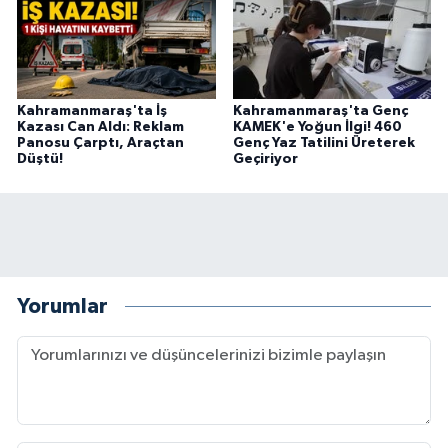
BİLİM TEKNOLOJİ
ASAYİŞ
Kahramanmaraş'ta İş
Kahramanmaraş'ta Genç
SEÇİM 2015
Kazası Can Aldı: Reklam
KAMEK'e Yoğun İlgi! 460
Panosu Çarptı, Araçtan
Genç Yaz Tatilini Üreterek
Düştü!
Geçiriyor
ÇEVRE
BİLİM VE TEKNOLOJİ
YARIŞMALAR
Yorumlar
TANITIM
HABERDE İNSAN