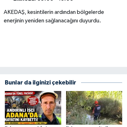
KİTAP
AKEDAŞ, kesintilerin ardından bölgelerde
HEDEF2020
enerjinin yeniden sağlanacağını duyurdu.
OTOMOBİL
MİZAH
TARİH
Genel
Bunlar da ilginizi çekebilir
Politika
YEREL
BÖLGEDEN