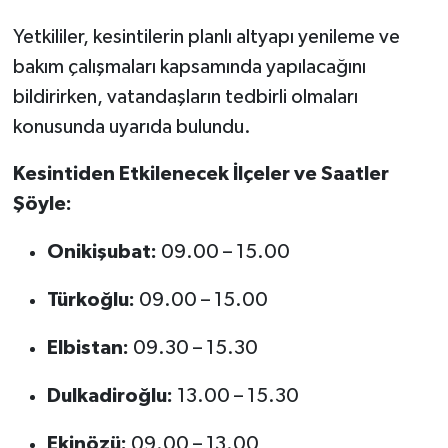
Yetkililer, kesintilerin planlı altyapı yenileme ve
SEÇİM 2011
bakım çalışmaları kapsamında yapılacağını
bildirirken, vatandaşların tedbirli olmaları
ÜÇÜNCÜ SAYFA
konusunda uyarıda bulundu.
BİLİMNET
Kesintiden Etkilenecek İlçeler ve Saatler
Yemek
Şöyle:
SİVİL TOPLUM
Onikişubat:
09.00 – 15.00
Türkoğlu:
09.00 – 15.00
SEÇİM 2014
Elbistan:
09.30 – 15.30
KİM KİMDİR
Dulkadiroğlu:
13.00 – 15.30
ÇEK GÖNDER
Ekinözü:
09.00 – 13.00