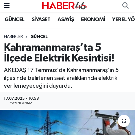
GÜNCEL
SİYASET
ASAYİŞ
EKONOMİ
YEREL Y
GÜNCEL
Nöbetçi Eczaneler
HABERLER
GÜNCEL
SİYASET
Hava Durumu
Kahramanmaraş’ta 5
EKONOMİ
Kahramanmaraş Namaz Vakitleri
İlçede Elektrik Kesintisi!
SPOR
Trafik Durumu
AKEDAŞ 17 Temmuz'da Kahramanmaraş’ın 5
ilçesinde belirlenen saat aralıklarında elektrik
YAŞAM
Süper Lig Puan Durumu ve Fikstür
verilemeyeceğini duyurdu.
17.07.2025 - 10:53
TEKNOLOJİ
Tüm Manşetler
YAYINLANMA
SAĞLIK
Son Dakika Haberleri
EĞİTİM
Haber Arşivi