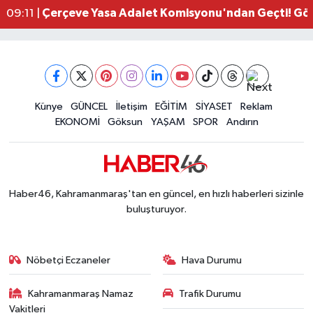
Çerçeve Yasa Adalet Komisyonu'ndan Geçti! Gö
09:11 |
Kahramanmaraş'taki Okul Saldırısı TBMM Günde
09:04 |
Kahramanmaraş'ta Uluslararası Bisiklet Heyecan
22:09 |
Kahramanmaraş'ta Pusula Maraş Eğitim Merkezi
20:14 |
Kahramanmaraş'ta Tarım İçin Su Seferberliği Ba
20:05 |
Kahramanmaraş'ta 5 Kilometrelik Yolda Sıcak As
Künye
GÜNCEL
İletişim
EĞİTİM
SİYASET
Reklam
20:02 |
EKONOMİ
Göksun
YAŞAM
SPOR
Andırın
Haber46, Kahramanmaraş'tan en güncel, en hızlı haberleri sizinle
buluşturuyor.
Nöbetçi Eczaneler
Hava Durumu
Kahramanmaraş Namaz
Trafik Durumu
Vakitleri