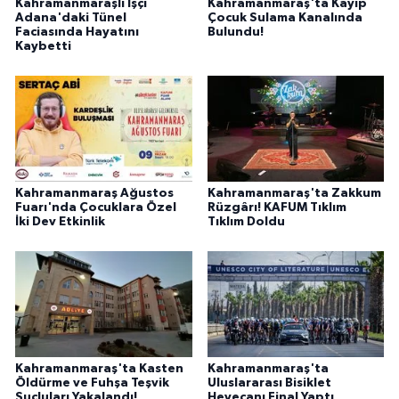
Kahramanmaraşlı İşçi
Kahramanmaraş'ta Kayıp
BİLİM TEKNOLOJİ
Adana'daki Tünel
Çocuk Sulama Kanalında
Faciasında Hayatını
Bulundu!
Kaybetti
ASAYİŞ
SEÇİM 2015
ÇEVRE
Kahramanmaraş Ağustos
Kahramanmaraş'ta Zakkum
BİLİM VE TEKNOLOJİ
Fuarı'nda Çocuklara Özel
Rüzgârı! KAFUM Tıklım
İki Dev Etkinlik
Tıklım Doldu
YARIŞMALAR
TANITIM
HABERDE İNSAN
Kahramanmaraş'ta Kasten
Kahramanmaraş'ta
Öldürme ve Fuhşa Teşvik
Uluslararası Bisiklet
Suçluları Yakalandı!
Heyecanı Final Yaptı