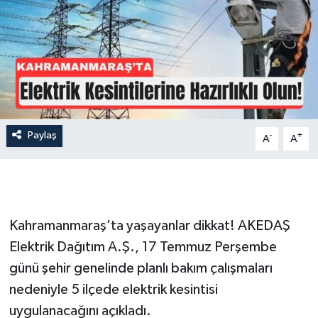
İLÇE HABERLERİ
KÜLTÜR-SANAT
KSÜ
DÜNYA
Paylaş
-
+
A
A
ROPORTAJ
MAGAZİN
Kahramanmaraş’ta yaşayanlar dikkat! AKEDAŞ
KADIN-AİLE
Elektrik Dağıtım A.Ş., 17 Temmuz Perşembe
günü şehir genelinde planlı bakım çalışmaları
YEREL YÖNETİM
nedeniyle 5 ilçede elektrik kesintisi
uygulanacağını açıkladı.
MEDYA