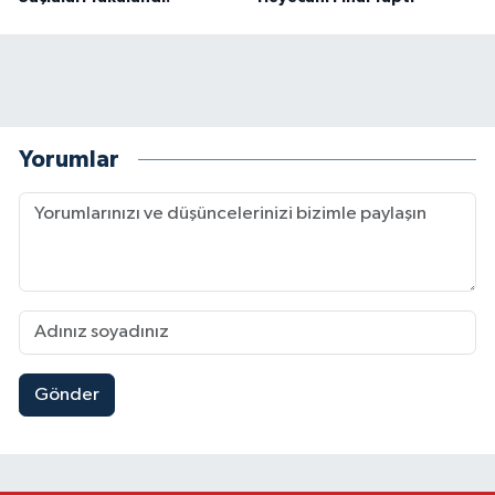
Yorumlar
Gönder
Kahramanmaraşlı İşçi Adana'daki Tünel Faciasın
17:19 |
Kahramanmaraş'ta Kayıp Çocuk Sulama Kanalın
15:00 |
Kahramanmaraş'ta Zakkum Rüzgârı! KAFUM Tıkl
12:28 |
Kahramanmaraş'ta Kasten Öldürme ve Fuhşa Teşvi
12:18 |