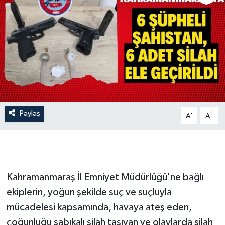
İLÇE HABERLERİ
KÜLTÜR-SANAT
KSÜ
DÜNYA
Paylaş
-
+
A
A
ROPORTAJ
MAGAZİN
KADIN-AİLE
Kahramanmaraş İl Emniyet Müdürlüğü'ne bağlı
ekiplerin, yoğun şekilde suç ve suçluyla
YEREL YÖNETİM
mücadelesi kapsamında, havaya ateş eden,
çoğunluğu sabıkalı silah taşıyan ve olaylarda silah
MEDYA