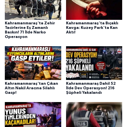
BİLİM TEKNOLOJİ
ASAYİŞ
Kahramanmaraş'ta Zehir
Kahramanmaraş'ta Bıçaklı
Tacirlerine Eş Zamanlı
Kavga: Kuzey Park'ta Kan
Baskın! 71 İlde Narko
Aktı!
SEÇİM 2015
Operasyon
ÇEVRE
BİLİM VE TEKNOLOJİ
YARIŞMALAR
Kahramanmaraş'tan Çıkan
Kahramanmaraş Dahil 52
Altın Nakil Aracına Silahlı
İlde Dev Operasyon! 216
TANITIM
Gasp!
Şüpheli Yakalandı
HABERDE İNSAN