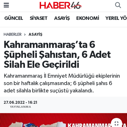
GÜNCEL
SİYASET
ASAYİŞ
EKONOMİ
YEREL Y
GÜNCEL
Nöbetçi Eczaneler
HABERLER
ASAYİŞ
SİYASET
Hava Durumu
Kahramanmaraş’ta 6
EKONOMİ
Kahramanmaraş Namaz Vakitleri
Şüpheli Şahıstan, 6 Adet
Silah Ele Geçirildi
SPOR
Trafik Durumu
Kahramanmaraş İl Emniyet Müdürlüğü ekiplerinin
YAŞAM
Süper Lig Puan Durumu ve Fikstür
son bir haftalık çalışmasında; 6 şüpheli şahıs 6
adet silahla birlikte suçüstü yakalandı.
TEKNOLOJİ
Tüm Manşetler
27.06.2022 - 16:21
YAYINLANMA
SAĞLIK
Son Dakika Haberleri
EĞİTİM
Haber Arşivi