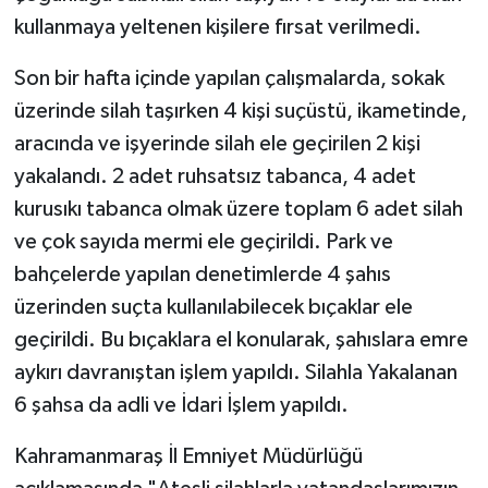
kullanmaya yeltenen kişilere fırsat verilmedi.
SEÇİM 2011
Son bir hafta içinde yapılan çalışmalarda, sokak
ÜÇÜNCÜ SAYFA
üzerinde silah taşırken 4 kişi suçüstü, ikametinde,
aracında ve işyerinde silah ele geçirilen 2 kişi
BİLİMNET
yakalandı. 2 adet ruhsatsız tabanca, 4 adet
kurusıkı tabanca olmak üzere toplam 6 adet silah
Yemek
ve çok sayıda mermi ele geçirildi. Park ve
SİVİL TOPLUM
bahçelerde yapılan denetimlerde 4 şahıs
üzerinden suçta kullanılabilecek bıçaklar ele
SEÇİM 2014
geçirildi. Bu bıçaklara el konularak, şahıslara emre
aykırı davranıştan işlem yapıldı. Silahla Yakalanan
KİM KİMDİR
6 şahsa da adli ve İdari İşlem yapıldı.
ÇEK GÖNDER
Kahramanmaraş İl Emniyet Müdürlüğü