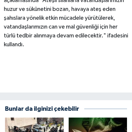
açıklamasında "Ateşli silahlarla vatandaşlarımızın
KİTAP
huzur ve sükûnetini bozan, havaya ateş eden
HEDEF2020
şahıslara yönelik etkin mücadele yürütülerek,
vatandaşlarımızın can ve mal güvenliği için her
OTOMOBİL
türlü tedbir alınmaya devam edilecektir." ifadesini
kullandı.
MİZAH
TARİH
Genel
Politika
YEREL
Bunlar da ilginizi çekebilir
BÖLGEDEN