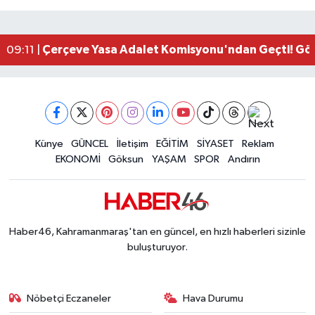
Kahramanmaraş'ta Zakkum Rüzgârı! KAFUM Tıkl
12:28 |
Kahramanmaraş'ta Kasten Öldürme ve Fuhşa Teşvi
12:18 |
Çerçeve Yasa Adalet Komisyonu'ndan Geçti! Gö
09:11 |
Kahramanmaraş'taki Okul Saldırısı TBMM Günde
09:04 |
Kahramanmaraş'ta Uluslararası Bisiklet Heyecan
22:09 |
Kahramanmaraş'ta Pusula Maraş Eğitim Merkezi
20:14 |
Kahramanmaraş'ta Tarım İçin Su Seferberliği Ba
20:05 |
Kahramanmaraş'ta 5 Kilometrelik Yolda Sıcak As
Künye
GÜNCEL
İletişim
EĞİTİM
SİYASET
Reklam
20:02 |
EKONOMİ
Göksun
YAŞAM
SPOR
Andırın
Haber46, Kahramanmaraş'tan en güncel, en hızlı haberleri sizinle
buluşturuyor.
Nöbetçi Eczaneler
Hava Durumu