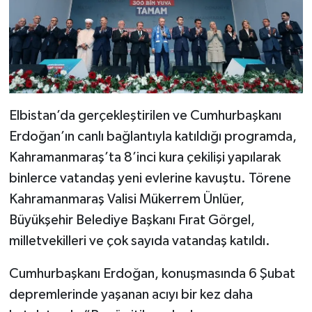
KİTAP
HEDEF2020
OTOMOBİL
MİZAH
Elbistan’da gerçekleştirilen ve Cumhurbaşkanı
Erdoğan’ın canlı bağlantıyla katıldığı programda,
TARİH
Kahramanmaraş’ta 8’inci kura çekilişi yapılarak
binlerce vatandaş yeni evlerine kavuştu. Törene
Genel
Kahramanmaraş Valisi Mükerrem Ünlüer,
Politika
Büyükşehir Belediye Başkanı Fırat Görgel,
milletvekilleri ve çok sayıda vatandaş katıldı.
YEREL
Cumhurbaşkanı Erdoğan, konuşmasında 6 Şubat
BÖLGEDEN
depremlerinde yaşanan acıyı bir kez daha