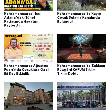
Kahramanmaraşlı İşçi
Kahramanmaraş'ta Kayıp
Adana'daki Tünel
Çocuk Sulama Kanalında
Faciasında Hayatını
Bulundu!
Kaybetti
Kahramanmaraş Ağustos
Kahramanmaraş'ta Zakkum
Fuarı'nda Çocuklara Özel
Rüzgârı! KAFUM Tıklım
İki Dev Etkinlik
Tıklım Doldu