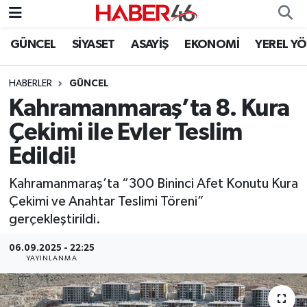
GÜNCEL
SİYASET
ASAYİŞ
EKONOMİ
YEREL Y
GÜNCEL
Nöbetçi Eczaneler
HABERLER
GÜNCEL
SİYASET
Hava Durumu
Kahramanmaraş’ta 8. Kura
EKONOMİ
Kahramanmaraş Namaz Vakitleri
Çekimi ile Evler Teslim
Edildi!
SPOR
Trafik Durumu
Kahramanmaraş’ta “300 Bininci Afet Konutu Kura
YAŞAM
Süper Lig Puan Durumu ve Fikstür
Çekimi ve Anahtar Teslimi Töreni”
gerçekleştirildi.
TEKNOLOJİ
Tüm Manşetler
06.09.2025 - 22:25
YAYINLANMA
SAĞLIK
Son Dakika Haberleri
EĞİTİM
Haber Arşivi