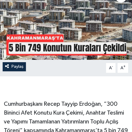
İLÇE HABERLERİ
KÜLTÜR-SANAT
KSÜ
DÜNYA
Paylaş
-
+
A
A
ROPORTAJ
MAGAZİN
KADIN-AİLE
Cumhurbaşkanı Recep Tayyip Erdoğan, “300
Bininci Afet Konutu Kura Çekimi, Anahtar Teslimi
YEREL YÖNETİM
ve Yapımı Tamamlanan Yatırımların Toplu Açılış
Töreni” kapsamında Kahramanmaraş’ta 5 bin 749
MEDYA