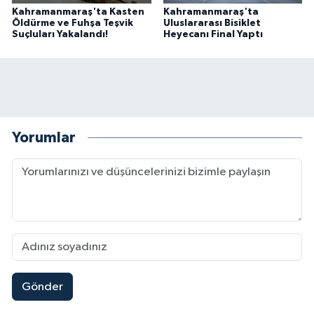
Kahramanmaraş'ta Kasten
Kahramanmaraş'ta
Öldürme ve Fuhşa Teşvik
Uluslararası Bisiklet
Suçluları Yakalandı!
Heyecanı Final Yaptı
Yorumlar
Gönder
Kahramanmaraşlı İşçi Adana'daki Tünel Faciasın
17:19 |
Kahramanmaraş'ta Kayıp Çocuk Sulama Kanalın
15:00 |