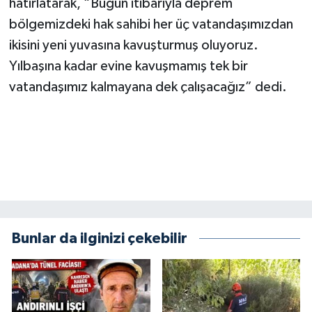
hatırlatarak, “Bugün itibarıyla deprem
BİLİM TEKNOLOJİ
bölgemizdeki hak sahibi her üç vatandaşımızdan
ikisini yeni yuvasına kavuşturmuş oluyoruz.
ASAYİŞ
Yılbaşına kadar evine kavuşmamış tek bir
SEÇİM 2015
vatandaşımız kalmayana dek çalışacağız” dedi.
ÇEVRE
BİLİM VE TEKNOLOJİ
YARIŞMALAR
TANITIM
Bunlar da ilginizi çekebilir
HABERDE İNSAN