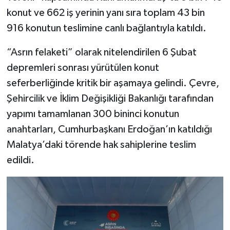
konut ve 662 iş yerinin yanı sıra toplam 43 bin
SEÇİM 2011
916 konutun teslimine canlı bağlantıyla katıldı.
ÜÇÜNCÜ SAYFA
“Asrın felaketi” olarak nitelendirilen 6 Şubat
depremleri sonrası yürütülen konut
BİLİMNET
seferberliğinde kritik bir aşamaya gelindi. Çevre,
Şehircilik ve İklim Değişikliği Bakanlığı tarafından
Yemek
yapımı tamamlanan 300 bininci konutun
SİVİL TOPLUM
anahtarları, Cumhurbaşkanı Erdoğan’ın katıldığı
Malatya’daki törende hak sahiplerine teslim
SEÇİM 2014
edildi.
KİM KİMDİR
ÇEK GÖNDER