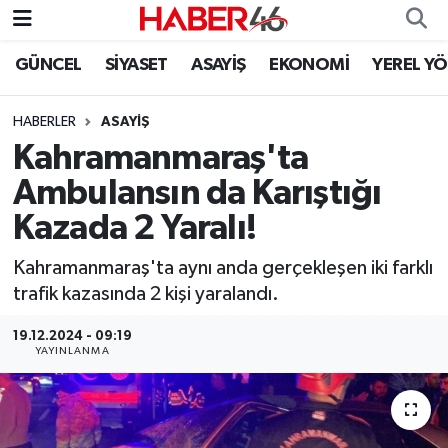
GÜNCEL
SİYASET
ASAYİŞ
EKONOMİ
YEREL Y
GÜNCEL
Nöbetçi Eczaneler
HABERLER
ASAYİŞ
SİYASET
Hava Durumu
Kahramanmaraş'ta
EKONOMİ
Kahramanmaraş Namaz Vakitleri
Ambulansın da Karıştığı
Kazada 2 Yaralı!
SPOR
Trafik Durumu
Kahramanmaraş'ta aynı anda gerçekleşen iki farklı
YAŞAM
Süper Lig Puan Durumu ve Fikstür
trafik kazasında 2 kişi yaralandı.
TEKNOLOJİ
Tüm Manşetler
19.12.2024 - 09:19
YAYINLANMA
SAĞLIK
Son Dakika Haberleri
EĞİTİM
Haber Arşivi