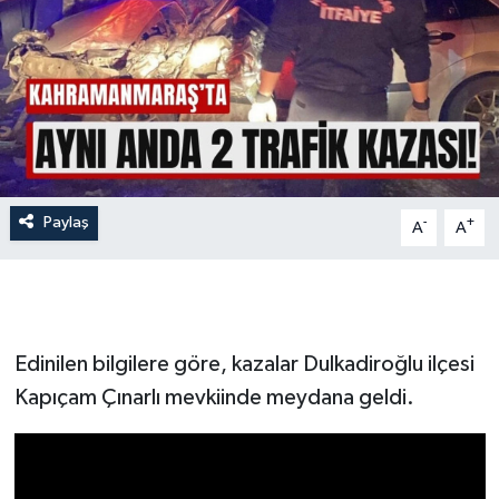
İLÇE HABERLERİ
KÜLTÜR-SANAT
KSÜ
DÜNYA
Paylaş
-
+
A
A
ROPORTAJ
MAGAZİN
Edinilen bilgilere göre, kazalar Dulkadiroğlu ilçesi
KADIN-AİLE
Kapıçam Çınarlı mevkiinde meydana geldi.
YEREL YÖNETİM
MEDYA