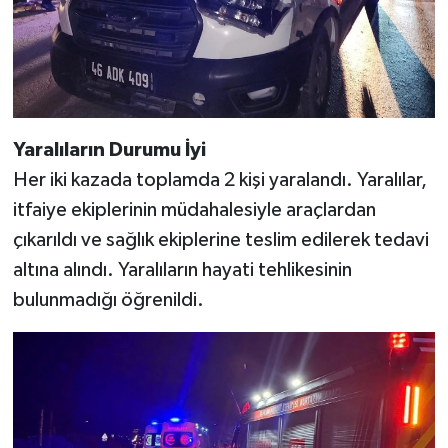
BİLİM TEKNOLOJİ
ASAYİŞ
SEÇİM 2015
Yaralıların Durumu İyi
ÇEVRE
Her iki kazada toplamda 2 kişi yaralandı. Yaralılar,
itfaiye ekiplerinin müdahalesiyle araçlardan
BİLİM VE TEKNOLOJİ
çıkarıldı ve sağlık ekiplerine teslim edilerek tedavi
altına alındı. Yaralıların hayati tehlikesinin
YARIŞMALAR
bulunmadığı öğrenildi.
TANITIM
HABERDE İNSAN