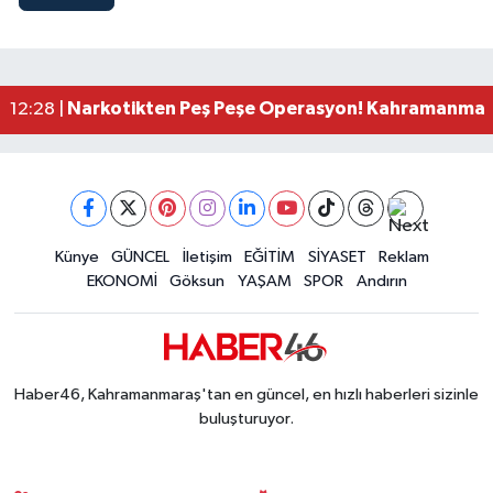
Kahramanmaraş'ta Acı Son! Kayıp Yaşlı Adam Be
21:05 |
Kahramanmaraş'ta İş Kazası Can Aldı: Reklam P
16:36 |
Kahramanmaraş'ta Alternatif Rock Gecesi: Madr
12:44 |
Narkotikten Peş Peşe Operasyon! Kahramanmara
12:28 |
Dedublüman KAFUM'u Salladı! Kahramanmaraş
12:20 |
Kahramanmaraşlı Şehit Aileleri Cumhurbaşkanı E
12:08 |
Kahramanmaraş Ticaret ve Sanayi Odası Yeni Bin
12:01 |
Kahramanmaraş Göksun 3,7 Büyüklüğündeki De
10:34 |
Künye
GÜNCEL
İletişim
EĞİTİM
SİYASET
Reklam
EKONOMİ
Göksun
YAŞAM
SPOR
Andırın
Haber46, Kahramanmaraş'tan en güncel, en hızlı haberleri sizinle
buluşturuyor.