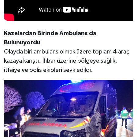
KİTAP
HEDEF2020
Kazalardan Birinde Ambulans da
OTOMOBİL
Bulunuyordu
MİZAH
Olayda biri ambulans olmak üzere toplam 4 araç
kazaya karıştı. İhbar üzerine bölgeye sağlık,
TARİH
itfaiye ve polis ekipleri sevk edildi.
Genel
Politika
YEREL
BÖLGEDEN