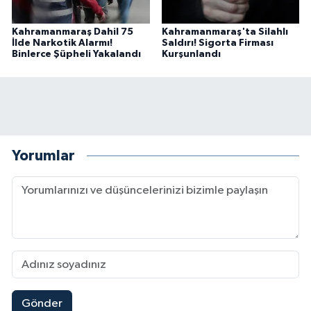
Kahramanmaraş Dahil 75
Kahramanmaraş'ta Silahlı
İlde Narkotik Alarmı!
Saldırı! Sigorta Firması
Binlerce Şüpheli Yakalandı
Kurşunlandı
Yorumlar
Kahramanmaraş'ın Tarihi Mirası İçin Ankara'da Kr
22:09 |
Gönder
Kahramanmaraş'ta Gazneliler Caddesi Yeni Yüzü
21:56 |