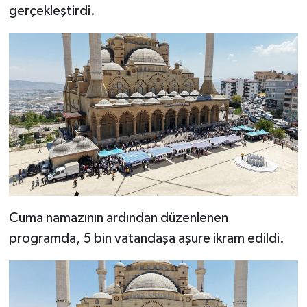
gerçekleştirdi.
SEÇİM 2011
ÜÇÜNCÜ SAYFA
BİLİMNET
Yemek
SİVİL TOPLUM
SEÇİM 2014
Cuma namazının ardından düzenlenen
programda, 5 bin vatandaşa aşure ikram edildi.
KİM KİMDİR
ÇEK GÖNDER