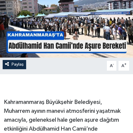
İLÇE HABERLERİ
KÜLTÜR-SANAT
KSÜ
DÜNYA
Paylaş
-
+
A
A
ROPORTAJ
MAGAZİN
KADIN-AİLE
Kahramanmaraş Büyükşehir Belediyesi,
Muharrem ayının manevi atmosferini yaşatmak
YEREL YÖNETİM
amacıyla, geleneksel hale gelen aşure dağıtım
etkinliğini Abdülhamid Han Camii’nde
MEDYA