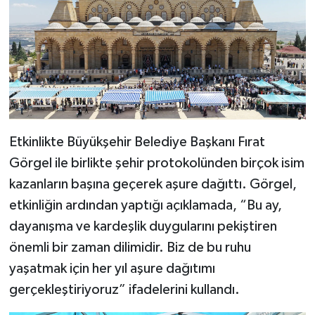
KİTAP
HEDEF2020
OTOMOBİL
MİZAH
Etkinlikte Büyükşehir Belediye Başkanı Fırat
TARİH
Görgel ile birlikte şehir protokolünden birçok isim
kazanların başına geçerek aşure dağıttı. Görgel,
Genel
etkinliğin ardından yaptığı açıklamada, “Bu ay,
Politika
dayanışma ve kardeşlik duygularını pekiştiren
önemli bir zaman dilimidir. Biz de bu ruhu
YEREL
yaşatmak için her yıl aşure dağıtımı
gerçekleştiriyoruz” ifadelerini kullandı.
BÖLGEDEN