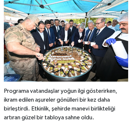
BİLİM TEKNOLOJİ
ASAYİŞ
SEÇİM 2015
ÇEVRE
BİLİM VE TEKNOLOJİ
YARIŞMALAR
Programa vatandaşlar yoğun ilgi gösterirken,
TANITIM
ikram edilen aşureler gönülleri bir kez daha
birleştirdi. Etkinlik, şehirde manevi birlikteliği
HABERDE İNSAN
artıran güzel bir tabloya sahne oldu.