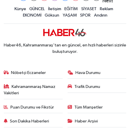
Kahramanmaraş'ta Müzik Dolu Akşam! KAFUM'da
14:26 |
Konserler Satışları Patlattı! Kahramanmaraş Ağ
Künye
GÜNCEL
İletişim
EĞİTİM
SİYASET
Reklam
14:18 |
EKONOMİ
Göksun
YAŞAM
SPOR
Andırın
Kahramanmaraş'ta 45 Milyon TL'lik Yatırım Tam
13:55 |
KAFUM'da Rock Gecesi! Zakkum Kahramanmaraş
13:53 |
Kahramanmaraş-Göksun Yolunu Kullananlar Dik
13:27 |
Kahramanmaraş'ta Fabrika Alevlere Teslim Oldu!
11:45 |
Haber46, Kahramanmaraş'tan en güncel, en hızlı haberleri sizinle
Kahramanmaraş'ın Tarihi Mirası İçin Ankara'da Kr
22:09 |
buluşturuyor.
Kahramanmaraş'ta Gazneliler Caddesi Yeni Yüzü
21:56 |
Kahramanmaraş'ta Acı Son! Kayıp Yaşlı Adam Be
21:05 |
Nöbetçi Eczaneler
Hava Durumu
Kahramanmaraş Namaz
Trafik Durumu
Vakitleri
Puan Durumu ve Fikstür
Tüm Manşetler
Son Dakika Haberleri
Haber Arşivi