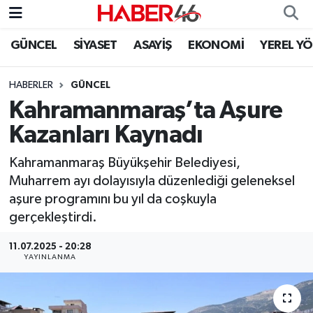
GÜNCEL
SİYASET
ASAYİŞ
EKONOMİ
YEREL Y
GÜNCEL
Nöbetçi Eczaneler
HABERLER
GÜNCEL
SİYASET
Hava Durumu
Kahramanmaraş’ta Aşure
EKONOMİ
Kahramanmaraş Namaz Vakitleri
Kazanları Kaynadı
SPOR
Trafik Durumu
Kahramanmaraş Büyükşehir Belediyesi,
Muharrem ayı dolayısıyla düzenlediği geleneksel
YAŞAM
Süper Lig Puan Durumu ve Fikstür
aşure programını bu yıl da coşkuyla
gerçekleştirdi.
TEKNOLOJİ
Tüm Manşetler
11.07.2025 - 20:28
YAYINLANMA
SAĞLIK
Son Dakika Haberleri
EĞİTİM
Haber Arşivi