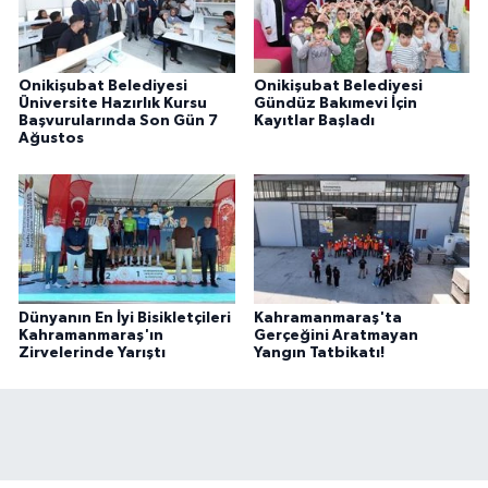
Onikişubat Belediyesi
Onikişubat Belediyesi
Üniversite Hazırlık Kursu
Gündüz Bakımevi İçin
Başvurularında Son Gün 7
Kayıtlar Başladı
Ağustos
Dünyanın En İyi Bisikletçileri
Kahramanmaraş'ta
Kahramanmaraş'ın
Gerçeğini Aratmayan
Zirvelerinde Yarıştı
Yangın Tatbikatı!