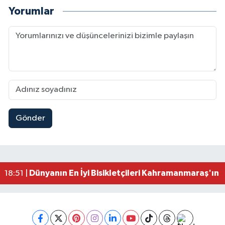
Yorumlar
Gönder
Mersin'de Tatil Kabusu! Kahramanmaraşlı Genç 
19:49 |
Kahramanmaraş'ta Eksik Belgesi Olan Tekneler
19:48 |
Onikişubat Belediyesi Gündüz Bakımevi İçin Kayıt
19:12 |
Kahramanmaraş'ta 29 Kilometrelik Grup Yolunda
19:10 |
Dünyanın En İyi Bisikletçileri Kahramanmaraş'ın Z
18:51 |
Kahramanmaraş'ta Zehir Tacirlerine Eş Zamanlı 
15:15 |
Kahramanmaraş'ta Gerçeğini Aratmayan Yangın 
14:54 |
Kahramanmaraş'ta Pazarcık'a 38 Bin Ton Asfalt
14:32 |