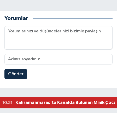
Yorumlar
Gönder
Kahramanmaraş'ta Ağustos Fuarı Ailelerin Vazg
11:06 |
Fırat Görgel Ağustos Fuarı'nda Vatandaşlarla B
11:02 |
Kahramanmaraş Ağustos Fuarı'nda Karadeniz Rüz
10:35 |
Kahramanmaraş'ta Kanalda Bulunan Minik Çocuk
10:31 |
Kahramanmaraş Elbistan’da İdris Altun Taziye ve
23:59 |
Kahramanmaraş Ağustos Fuarı'nda Ailelere Öze
23:51 |
Kahramanmaraş’ta Otomobil Yan Yattı: 3 Yaralı
23:48 |