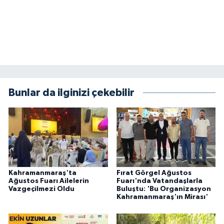
KİTAP
HEDEF2020
OTOMOBİL
MİZAH
Bunlar da ilginizi çekebilir
TARİH
Genel
Politika
Kahramanmaraş'ta
Fırat Görgel Ağustos
Ağustos Fuarı Ailelerin
Fuarı'nda Vatandaşlarla
YEREL
Vazgeçilmezi Oldu
Buluştu: 'Bu Organizasyon
Kahramanmaraş'ın Mirası'
BÖLGEDEN