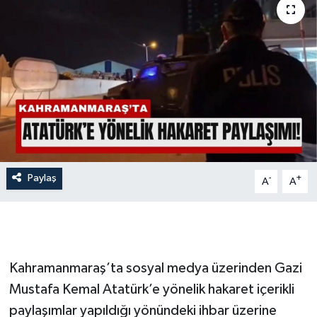
İLÇE HABERLERİ
KÜLTÜR-SANAT
KSÜ
DÜNYA
ROPORTAJ
Paylaş
-
+
A
A
MAGAZİN
KADIN-AİLE
Kahramanmaraş’ta sosyal medya üzerinden Gazi
YEREL YÖNETİM
Mustafa Kemal Atatürk’e yönelik hakaret içerikli
paylaşımlar yapıldığı yönündeki ihbar üzerine
MEDYA