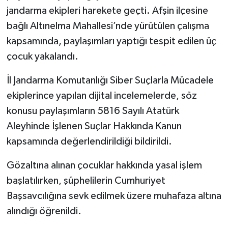
jandarma ekipleri harekete geçti. Afşin ilçesine
SEÇİM 2011
bağlı Altınelma Mahallesi’nde yürütülen çalışma
kapsamında, paylaşımları yaptığı tespit edilen üç
ÜÇÜNCÜ SAYFA
çocuk yakalandı.
BİLİMNET
İl Jandarma Komutanlığı Siber Suçlarla Mücadele
ekiplerince yapılan dijital incelemelerde, söz
Yemek
konusu paylaşımların 5816 Sayılı Atatürk
Aleyhinde İşlenen Suçlar Hakkında Kanun
SİVİL TOPLUM
kapsamında değerlendirildiği bildirildi.
SEÇİM 2014
Gözaltına alınan çocuklar hakkında yasal işlem
KİM KİMDİR
başlatılırken, şüphelilerin Cumhuriyet
Başsavcılığına sevk edilmek üzere muhafaza altına
ÇEK GÖNDER
alındığı öğrenildi.