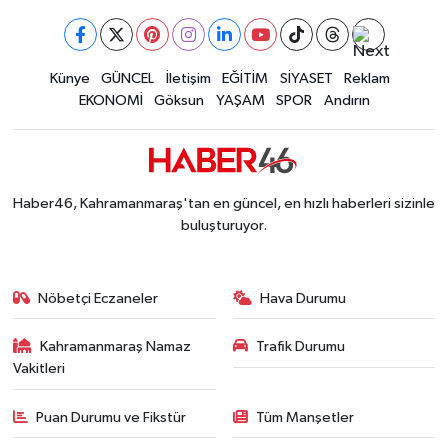
Kahramanmaraş’ta orman yangını kontrol altına
16:48 |
Kahramanmaraş'ta Funda Arar Konserinde Coşku
15:00 |
Kahramanmaraş Depreminin Etkisi Bitmedi? Uzma
Künye
GÜNCEL
İletişim
EĞİTİM
SİYASET
Reklam
11:18 |
EKONOMİ
Göksun
YAŞAM
SPOR
Andırın
Haber46, Kahramanmaraş'tan en güncel, en hızlı haberleri sizinle
buluşturuyor.
Nöbetçi Eczaneler
Hava Durumu
Kahramanmaraş Namaz
Trafik Durumu
Vakitleri
Puan Durumu ve Fikstür
Tüm Manşetler