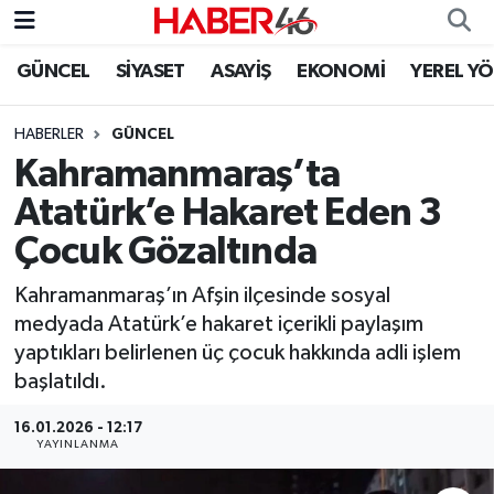
GÜNCEL
SİYASET
ASAYİŞ
EKONOMİ
YEREL Y
GÜNCEL
Nöbetçi Eczaneler
HABERLER
GÜNCEL
SİYASET
Hava Durumu
Kahramanmaraş’ta
EKONOMİ
Kahramanmaraş Namaz Vakitleri
Atatürk’e Hakaret Eden 3
Çocuk Gözaltında
SPOR
Trafik Durumu
Kahramanmaraş’ın Afşin ilçesinde sosyal
YAŞAM
Süper Lig Puan Durumu ve Fikstür
medyada Atatürk’e hakaret içerikli paylaşım
yaptıkları belirlenen üç çocuk hakkında adli işlem
TEKNOLOJİ
Tüm Manşetler
başlatıldı.
SAĞLIK
Son Dakika Haberleri
16.01.2026 - 12:17
YAYINLANMA
EĞİTİM
Haber Arşivi