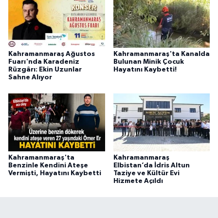
BİLİM TEKNOLOJİ
ASAYİŞ
Kahramanmaraş Ağustos
Kahramanmaraş'ta Kanalda
SEÇİM 2015
Fuarı'nda Karadeniz
Bulunan Minik Çocuk
Rüzgârı: Ekin Uzunlar
Hayatını Kaybetti!
Sahne Alıyor
ÇEVRE
BİLİM VE TEKNOLOJİ
YARIŞMALAR
TANITIM
Kahramanmaraş'ta
Kahramanmaraş
Benzinle Kendini Ateşe
Elbistan’da İdris Altun
Vermişti, Hayatını Kaybetti
Taziye ve Kültür Evi
Hizmete Açıldı
HABERDE İNSAN