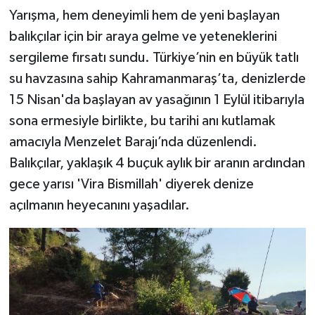
KİTAP
Yarışma, hem deneyimli hem de yeni başlayan
balıkçılar için bir araya gelme ve yeteneklerini
HEDEF2020
sergileme fırsatı sundu. Türkiye’nin en büyük tatlı
OTOMOBİL
su havzasına sahip Kahramanmaraş’ta, denizlerde
15 Nisan'da başlayan av yasağının 1 Eylül itibarıyla
MİZAH
sona ermesiyle birlikte, bu tarihi anı kutlamak
amacıyla Menzelet Barajı’nda düzenlendi.
TARİH
Balıkçılar, yaklaşık 4 buçuk aylık bir aranın ardından
gece yarısı 'Vira Bismillah' diyerek denize
Genel
açılmanın heyecanını yaşadılar.
Politika
YEREL
BÖLGEDEN