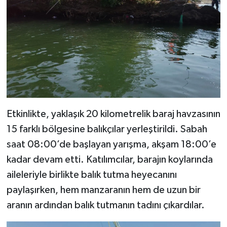
BİLİM TEKNOLOJİ
ASAYİŞ
SEÇİM 2015
ÇEVRE
BİLİM VE TEKNOLOJİ
Etkinlikte, yaklaşık 20 kilometrelik baraj havzasının
15 farklı bölgesine balıkçılar yerleştirildi. Sabah
YARIŞMALAR
saat 08:00’de başlayan yarışma, akşam 18:00’e
kadar devam etti. Katılımcılar, barajın koylarında
TANITIM
aileleriyle birlikte balık tutma heyecanını
paylaşırken, hem manzaranın hem de uzun bir
HABERDE İNSAN
aranın ardından balık tutmanın tadını çıkardılar.