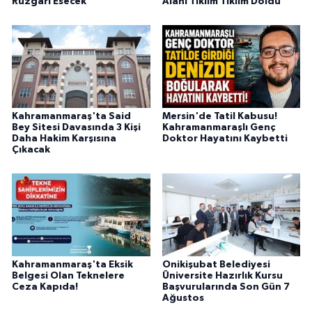
Rüzgârı Esecek
Alanı Tıklım Tıklım Doldu
Kahramanmaraş'ta Said
Mersin'de Tatil Kabusu!
Bey Sitesi Davasında 3 Kişi
Kahramanmaraşlı Genç
Daha Hakim Karşısına
Doktor Hayatını Kaybetti
Çıkacak
Kahramanmaraş'ta Eksik
Onikişubat Belediyesi
Belgesi Olan Teknelere
Üniversite Hazırlık Kursu
Ceza Kapıda!
Başvurularında Son Gün 7
Ağustos