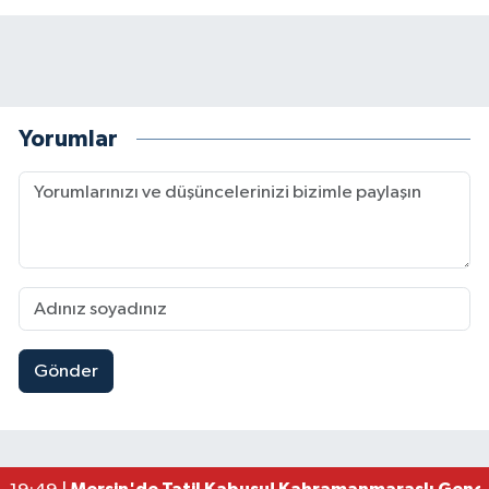
Yorumlar
Gönder
Kahramanmaraş Ağustos Fuarı'nda Funda Arar R
12:31 |
Kahramanmaraş'ta Hacı Murat Caddesi Baştan S
12:20 |
Kahramanmaraş'ta Madrigal Coşkusu! Fuar Alanı
12:09 |
Kahramanmaraş'ta Said Bey Sitesi Davasında 3 K
12:06 |