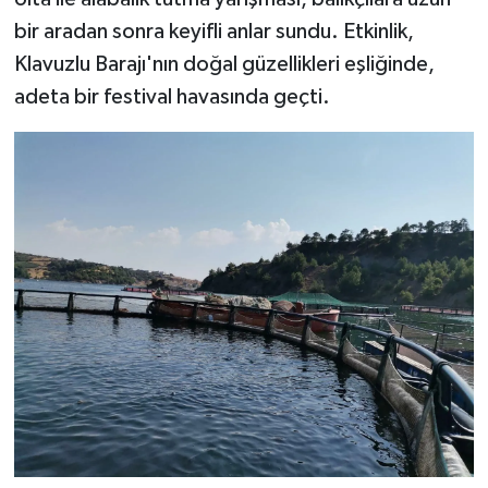
bir aradan sonra keyifli anlar sundu. Etkinlik,
SEÇİM 2011
Klavuzlu Barajı'nın doğal güzellikleri eşliğinde,
adeta bir festival havasında geçti.
ÜÇÜNCÜ SAYFA
BİLİMNET
Yemek
SİVİL TOPLUM
SEÇİM 2014
KİM KİMDİR
ÇEK GÖNDER