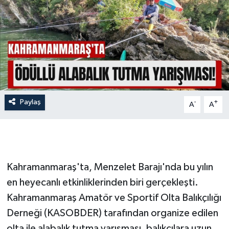
İLÇE HABERLERİ
KÜLTÜR-SANAT
KSÜ
DÜNYA
Paylaş
-
+
A
A
ROPORTAJ
MAGAZİN
Kahramanmaraş'ta, Menzelet Barajı'nda bu yılın
KADIN-AİLE
en heyecanlı etkinliklerinden biri gerçekleşti.
Kahramanmaraş Amatör ve Sportif Olta Balıkçılığı
YEREL YÖNETİM
Derneği (KASOBDER) tarafından organize edilen
MEDYA
olta ile alabalık tutma yarışması, balıkçılara uzun