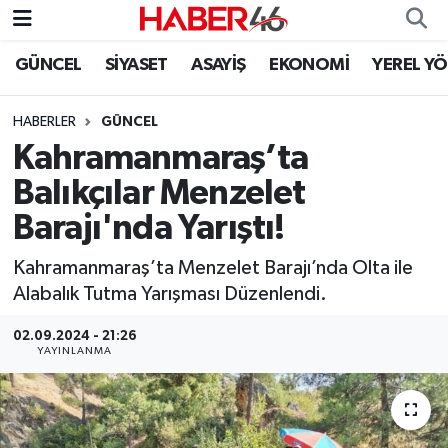
GÜNCEL
SİYASET
ASAYİŞ
EKONOMİ
YEREL Y
GÜNCEL
Nöbetçi Eczaneler
HABERLER
GÜNCEL
SİYASET
Hava Durumu
Kahramanmaraş’ta
EKONOMİ
Kahramanmaraş Namaz Vakitleri
Balıkçılar Menzelet
Barajı'nda Yarıştı!
SPOR
Trafik Durumu
Kahramanmaraş’ta Menzelet Barajı’nda Olta ile
YAŞAM
Süper Lig Puan Durumu ve Fikstür
Alabalık Tutma Yarışması Düzenlendi.
TEKNOLOJİ
Tüm Manşetler
02.09.2024 - 21:26
YAYINLANMA
SAĞLIK
Son Dakika Haberleri
EĞİTİM
Haber Arşivi