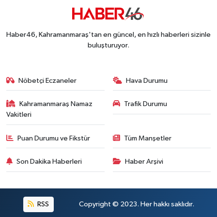
KAFUM'da Rock Gecesi! Zakkum Kahramanmaraş
13:53 |
Kahramanmaraş-Göksun Yolunu Kullananlar Dik
13:27 |
Kahramanmaraş'ta Fabrika Alevlere Teslim Oldu!
11:45 |
Haber46, Kahramanmaraş'tan en güncel, en hızlı haberleri sizinle
Kahramanmaraş'ın Tarihi Mirası İçin Ankara'da Kr
22:09 |
buluşturuyor.
Kahramanmaraş'ta Gazneliler Caddesi Yeni Yüzü
21:56 |
Kahramanmaraş'ta Acı Son! Kayıp Yaşlı Adam Be
21:05 |
Nöbetçi Eczaneler
Hava Durumu
Kahramanmaraş Namaz
Trafik Durumu
Vakitleri
Puan Durumu ve Fikstür
Tüm Manşetler
Son Dakika Haberleri
Haber Arşivi
RSS
Copyright © 2023. Her hakkı saklıdır.