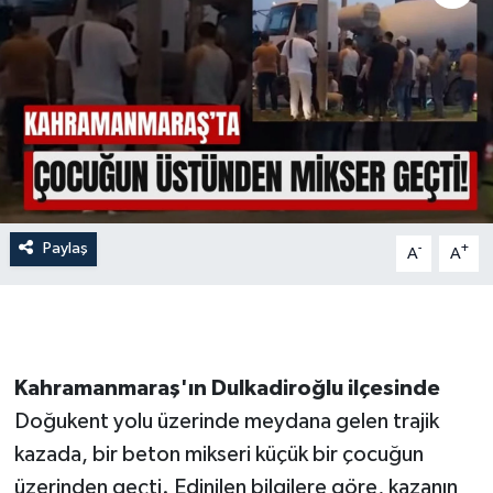
İLÇE HABERLERİ
KÜLTÜR-SANAT
KSÜ
DÜNYA
Paylaş
-
+
A
A
ROPORTAJ
MAGAZİN
KADIN-AİLE
Kahramanmaraş'ın Dulkadiroğlu ilçesinde
Doğukent yolu üzerinde meydana gelen trajik
YEREL YÖNETİM
kazada, bir beton mikseri küçük bir çocuğun
üzerinden geçti. Edinilen bilgilere göre, kazanın
MEDYA