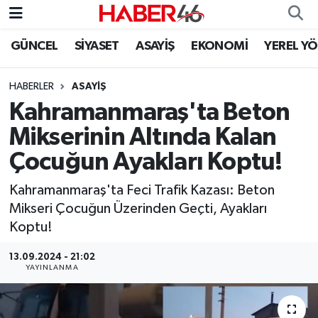
GÜNCEL
SİYASET
ASAYİŞ
EKONOMİ
YEREL Y
GÜNCEL
Nöbetçi Eczaneler
HABERLER
ASAYİŞ
SİYASET
Hava Durumu
Kahramanmaraş'ta Beton
EKONOMİ
Kahramanmaraş Namaz Vakitleri
Mikserinin Altında Kalan
Çocuğun Ayakları Koptu!
SPOR
Trafik Durumu
Kahramanmaraş'ta Feci Trafik Kazası: Beton
YAŞAM
Süper Lig Puan Durumu ve Fikstür
Mikseri Çocuğun Üzerinden Geçti, Ayakları
Koptu!
TEKNOLOJİ
Tüm Manşetler
13.09.2024 - 21:02
YAYINLANMA
SAĞLIK
Son Dakika Haberleri
EĞİTİM
Haber Arşivi