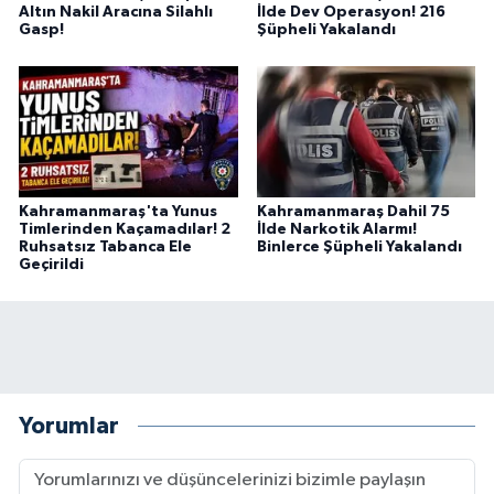
Altın Nakil Aracına Silahlı
İlde Dev Operasyon! 216
BİLİM TEKNOLOJİ
Gasp!
Şüpheli Yakalandı
ASAYİŞ
SEÇİM 2015
ÇEVRE
Kahramanmaraş'ta Yunus
Kahramanmaraş Dahil 75
Timlerinden Kaçamadılar! 2
İlde Narkotik Alarmı!
BİLİM VE TEKNOLOJİ
Ruhsatsız Tabanca Ele
Binlerce Şüpheli Yakalandı
Geçirildi
YARIŞMALAR
TANITIM
HABERDE İNSAN
Yorumlar