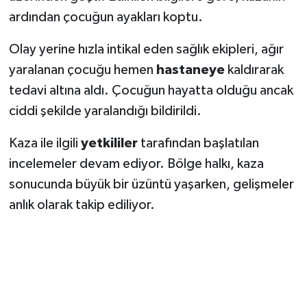
ardından çocuğun ayakları koptu.
SEÇİM 2011
Olay yerine hızla intikal eden sağlık ekipleri, ağır
ÜÇÜNCÜ SAYFA
yaralanan çocuğu hemen
hastaneye
kaldırarak
tedavi altına aldı. Çocuğun hayatta olduğu ancak
BİLİMNET
ciddi şekilde yaralandığı bildirildi.
Yemek
Kaza ile ilgili
yetkililer
tarafından başlatılan
incelemeler devam ediyor. Bölge halkı, kaza
SİVİL TOPLUM
sonucunda büyük bir üzüntü yaşarken, gelişmeler
anlık olarak takip ediliyor.
SEÇİM 2014
KİM KİMDİR
ÇEK GÖNDER