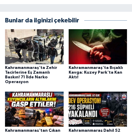
KİTAP
HEDEF2020
Bunlar da ilginizi çekebilir
OTOMOBİL
MİZAH
TARİH
Kahramanmaraş'ta Zehir
Kahramanmaraş'ta Bıçaklı
Tacirlerine Eş Zamanlı
Kavga: Kuzey Park'ta Kan
Genel
Baskın! 71 İlde Narko
Aktı!
Operasyon
Politika
YEREL
BÖLGEDEN
Kahramanmaraş'tan Çıkan
Kahramanmaraş Dahil 52