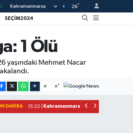
°
.2
Kahramanmaraş
26
17
SEÇİM2024
27
35
a: 1 Ölü
59
19
 26 yaşındaki Mehmet Nacar
yakalandı.
Kahramanmaraş'ta Uluslararası Bisikl
22:09 |
Kahramanmaraş'ta Pusula Maraş Eğit
20:14 |
-
+
A
A
Kahramanmaraş'ta Tarım İçin Su Sefe
20:05 |
Kahramanmaraş'ta 5 Kilometrelik Yol
20:02 |
ON DAKIKA
Kahramanmaraş'ta Şüpheli Ölüm! Uz
15:22 |
Kahramanmaraş'ta Korku Dolu Anlar!
15:10 |
Müge Anlı'da gündeme gelen Palu Aile
12:48 |
Tayland'daki Okul Saldırısı Kahraman
12:39 |