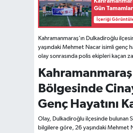
Kahramanmaraş
Gün Tamamla
SEÇİM 2011
İçeriği Görüntül
ÜÇÜNCÜ SAYFA
Kahramanmaraş’ın Dulkadiroğlu ilçes
BİLİMNET
yaşındaki Mehmet Nacar isimli genç h
olay sonrasında polis ekipleri kaçan za
Yemek
Kahramanmaraş'
SİVİL TOPLUM
Bölgesinde Cina
SEÇİM 2014
Genç Hayatını K
KİM KİMDİR
Olay, Dulkadiroğlu ilçesinde bulunan 
ÇEK GÖNDER
bilgilere göre, 26 yaşındaki Mehmet Na