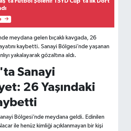
'ta Futbol Şöleni! TSYD Cup'ta İlk Dört
ndı
e
inde meydana gelen bıçaklı kavgada, 26
ayatını kaybetti. Sanayi Bölgesi’nde yaşanan
nlıyı yakalayarak gözaltına aldı.
ta Sanayi
yet: 26 Yaşındaki
aybetti
Sanayi Bölgesi’nde meydana geldi. Edinilen
car ile henüz kimliği açıklanmayan bir kişi