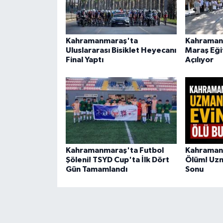
Kahramanmaraş'ta
Kahraman
Uluslararası Bisiklet Heyecanı
Maraş Eği
Final Yaptı
Açılıyor
Kahramanmaraş'ta Futbol
Kahramanm
Şöleni! TSYD Cup'ta İlk Dört
Ölüm! Uzm
Gün Tamamlandı
Sonu