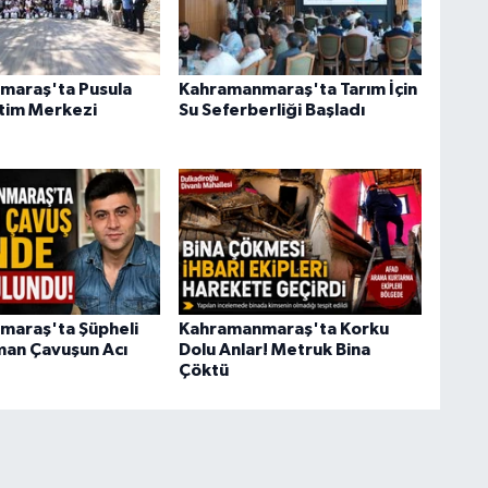
maraş'ta Pusula
Kahramanmaraş'ta Tarım İçin
tim Merkezi
Su Seferberliği Başladı
araş'ta Şüpheli
Kahramanmaraş'ta Korku
an Çavuşun Acı
Dolu Anlar! Metruk Bina
Çöktü