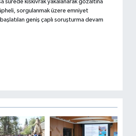
ısa sürede kıskıvrak yakalanarak gözaltına
 şüpheli, sorgulanmak üzere emniyet
i başlatılan geniş çaplı soruşturma devam