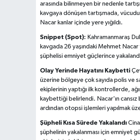
KİTAP
arasında bilinmeyen bir nedenle tartış
kavgaya dönüşen tartışmada, vücuduna
HEDEF2020
Nacar kanlar içinde yere yığıldı.
OTOMOBİL
Snippet (Spot):
Kahramanmaraş Dulka
kavgada 26 yaşındaki Mehmet Nacar ya
MİZAH
şüphelisi emniyet güçlerince yakaland
TARİH
Olay Yerinde Hayatını Kaybetti
Çev
üzerine bölgeye çok sayıda polis ve sağ
Genel
ekiplerinin yaptığı ilk kontrollerde, 
Politika
kaybettiği belirlendi. Nacar'ın cansız
ardından otopsi işlemleri yapılmak üz
YEREL
Şüpheli Kısa Sürede Yakalandı
Cina
BÖLGEDEN
şüphelinin yakalanması için emniyet güç