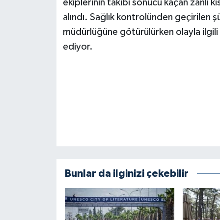
ekiplerinin takibi sonucu kaçan zanlı k
BİLİM TEKNOLOJİ
alındı. Sağlık kontrolünden geçirilen
müdürlüğüne götürülürken olayla ilgil
ASAYİŞ
ediyor.
SEÇİM 2015
ÇEVRE
BİLİM VE TEKNOLOJİ
YARIŞMALAR
TANITIM
Bunlar da ilginizi çekebilir
HABERDE İNSAN