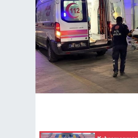
İLÇE HABERLERİ
KÜLTÜR-SANAT
KSÜ
DÜNYA
ROPORTAJ
MAGAZİN
KADIN-AİLE
YEREL YÖNETİM
MEDYA