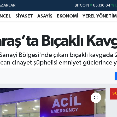
BITCOIN
65.130,04
%1
AZARLAR
DOLAR
47,7106
%0.
NCEL
SİYASET
ASAYİŞ
EKONOMİ
YEREL YÖNETİM
EURO
55,1652
%0.
STERLİN
64,4046
%0.
ş’ta Bıçaklı Kavg
GRAM ALTIN
6648.99
%2.
BİST100
13.773
%-
anayi Bölgesi'nde çıkan bıçaklı kavgada
kaçan cinayet şüphelisi emniyet güçlerince 
S