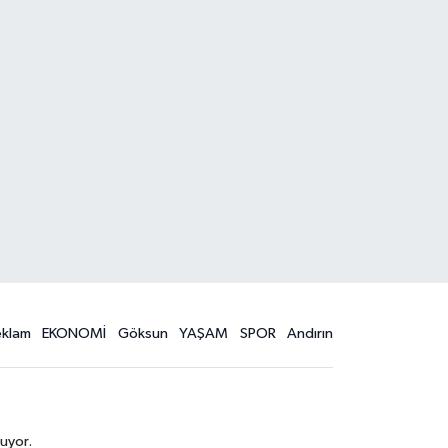
eklam
EKONOMİ
Göksun
YAŞAM
SPOR
Andırın
uyor.