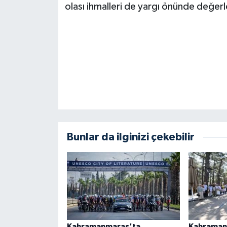
KİTAP
olası ihmalleri de yargı önünde değerl
HEDEF2020
OTOMOBİL
MİZAH
TARİH
Genel
Bunlar da ilginizi çekebilir
Politika
YEREL
BÖLGEDEN
Kahramanmaraş'ta
Kahraman