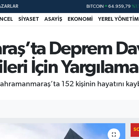
AZARLAR
BITCOIN
64.959,79
%1.
DOLAR
47,7436
%0.
NCEL
SİYASET
ASAYİŞ
EKONOMİ
YEREL YÖNETİM
EURO
55,2510
%0.
STERLİN
64,4811
%0.
aş’ta Deprem Da
GRAM ALTIN
6660.55
%0.
eri İçin Yargılama
BİST100
13.779
%-
ramanmaraş’ta 152 kişinin hayatını kaybett
S