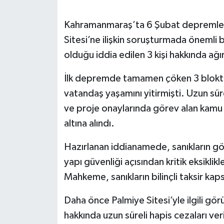
SEÇİM 2011
Kahramanmaraş’ta 6 Şubat depremleri
Sitesi’ne ilişkin soruşturmada önemli
ÜÇÜNCÜ SAYFA
olduğu iddia edilen 3 kişi hakkında ağı
BİLİMNET
İlk depremde tamamen çöken 3 blokta 
vatandaş yaşamını yitirmişti. Uzun sü
Yemek
ve proje onaylarında görev alan kamu 
altına alındı.
SİVİL TOPLUM
Hazırlanan iddianamede, sanıkların gör
SEÇİM 2014
yapı güvenliği açısından kritik eksiklik
Mahkeme, sanıkların bilinçli taksir ka
KİM KİMDİR
Daha önce Palmiye Sitesi’yle ilgili gö
ÇEK GÖNDER
hakkında uzun süreli hapis cezaları veri