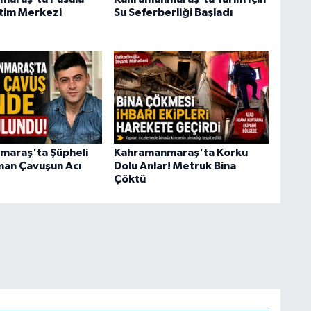
tim Merkezi
Su Seferberliği Başladı
araş'ta Şüpheli
Kahramanmaraş'ta Korku
an Çavuşun Acı
Dolu Anlar! Metruk Bina
Çöktü