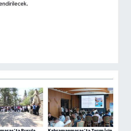
endirilecek.
maraş'ta Pusula
Kahramanmaraş'ta Tarım İçin