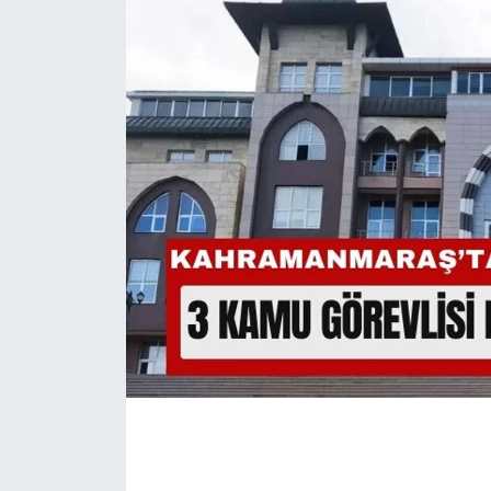
İLÇE HABERLERİ
KÜLTÜR-SANAT
KSÜ
DÜNYA
ROPORTAJ
MAGAZİN
KADIN-AİLE
YEREL YÖNETİM
MEDYA