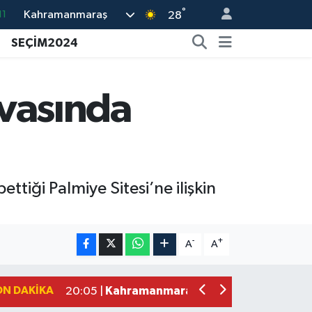
°
Kahramanmaraş
11
28
18
SEÇİM2024
32
38
vasında
03
14
iği Palmiye Sitesi’ne ilişkin
Çerçeve Yasa Adalet Komisyonu'ndan
09:11 |
Kahramanmaraş'taki Okul Saldırısı 
09:04 |
-
+
A
A
Kahramanmaraş'ta Uluslararası Bisikl
22:09 |
Kahramanmaraş'ta Pusula Maraş Eğit
20:14 |
ON DAKIKA
Kahramanmaraş'ta Tarım İçin Su Sefe
20:05 |
Kahramanmaraş'ta 5 Kilometrelik Yol
20:02 |