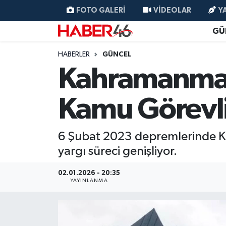
FOTO GALERI
VIDEOLAR
Y
GÜ
GÜNCEL
Nöbetçi Eczaneler
HABERLER
GÜNCEL
SİYASET
Hava Durumu
Kahramanmar
EKONOMİ
Kahramanmaraş Namaz Vakitleri
Kamu Görevlil
SPOR
Trafik Durumu
6 Şubat 2023 depremlerinde Kah
YAŞAM
Süper Lig Puan Durumu ve Fikstür
yargı süreci genişliyor.
TEKNOLOJİ
Tüm Manşetler
02.01.2026 - 20:35
YAYINLANMA
SAĞLIK
Son Dakika Haberleri
EĞİTİM
Haber Arşivi