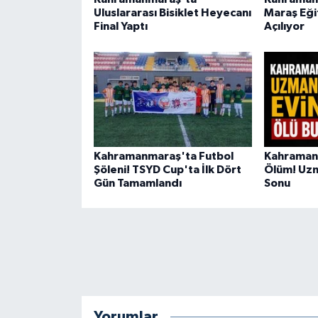
BİLİM TEKNOLOJİ
Uluslararası Bisiklet Heyecanı
Maraş Eği
Final Yaptı
Açılıyor
ASAYİŞ
SEÇİM 2015
ÇEVRE
Kahramanmaraş'ta Futbol
Kahramanm
BİLİM VE TEKNOLOJİ
Şöleni! TSYD Cup'ta İlk Dört
Ölüm! Uzm
Gün Tamamlandı
Sonu
YARIŞMALAR
TANITIM
HABERDE İNSAN
Yorumlar