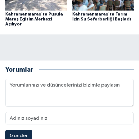
Kahramanmaraş'ta Pusula
Kahramanmaraş'ta Tarım
Maraş Eğitim Merkezi
İçin Su Seferberliği Başladı
Açılıyor
Yorumlar
Gönder
Kahramanmaraş'ta Zakkum Rüzgârı! KAFUM Tıkl
12:28 |