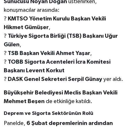
Sunucusu Noyan Doğan
üstlenirken,
KİTAP
konuşmacılar arasında:
HEDEF2020
?
KMTSO Yönetim Kurulu Başkan Vekili
Hikmet Gümüşer
,
OTOMOBİL
?
Türkiye Sigorta Birliği (TSB) Başkanı Uğur
Gülen
,
MİZAH
?
TSB Başkan Vekili Ahmet Yaşar
,
TARİH
?
TOBB Sigorta Acenteleri İcra Komitesi
Başkanı Levent Korkut
Genel
?
DASK Genel Sekreteri Serpil Günay
yer aldı.
Politika
Büyükşehir Belediyesi Meclis Başkan Vekili
Mehmet Beşen
de etkinliğe katıldı.
YEREL
Deprem ve Sigorta Sektörünün Rolü
BÖLGEDEN
Panelde,
6 Şubat depremlerinin ardından