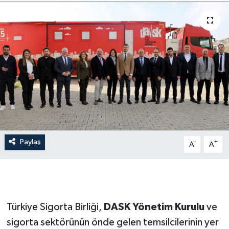
İLÇE HABERLERİ
KÜLTÜR-SANAT
KSÜ
DÜNYA
ROPORTAJ
Paylaş
-
+
A
A
MAGAZİN
KADIN-AİLE
YEREL YÖNETİM
Türkiye Sigorta Birliği,
DASK Yönetim Kurulu
ve
sigorta sektörünün önde gelen temsilcilerinin yer
MEDYA