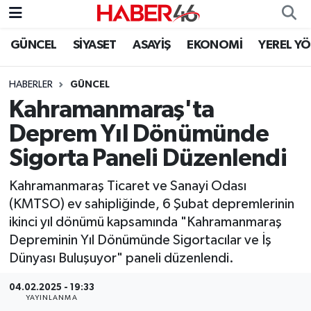
GÜNCEL
SİYASET
ASAYİŞ
EKONOMİ
YEREL Y
GÜNCEL
Nöbetçi Eczaneler
HABERLER
GÜNCEL
SİYASET
Hava Durumu
Kahramanmaraş'ta
EKONOMİ
Kahramanmaraş Namaz Vakitleri
Deprem Yıl Dönümünde
Sigorta Paneli Düzenlendi
SPOR
Trafik Durumu
Kahramanmaraş Ticaret ve Sanayi Odası
YAŞAM
Süper Lig Puan Durumu ve Fikstür
(KMTSO) ev sahipliğinde, 6 Şubat depremlerinin
ikinci yıl dönümü kapsamında "Kahramanmaraş
TEKNOLOJİ
Tüm Manşetler
Depreminin Yıl Dönümünde Sigortacılar ve İş
Dünyası Buluşuyor" paneli düzenlendi.
SAĞLIK
Son Dakika Haberleri
04.02.2025 - 19:33
EĞİTİM
Haber Arşivi
YAYINLANMA