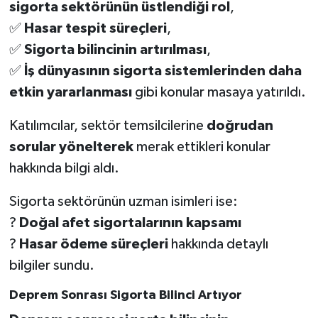
sigorta sektörünün üstlendiği rol
,
BİLİM TEKNOLOJİ
✅
Hasar tespit süreçleri
,
ASAYİŞ
✅
Sigorta bilincinin artırılması
,
✅
İş dünyasının sigorta sistemlerinden daha
SEÇİM 2015
etkin yararlanması
gibi konular masaya yatırıldı.
ÇEVRE
Katılımcılar, sektör temsilcilerine
doğrudan
sorular yönelterek
merak ettikleri konular
BİLİM VE TEKNOLOJİ
hakkında bilgi aldı.
YARIŞMALAR
Sigorta sektörünün uzman isimleri ise:
?
Doğal afet sigortalarının kapsamı
TANITIM
?
Hasar ödeme süreçleri
hakkında detaylı
bilgiler sundu.
HABERDE İNSAN
Deprem Sonrası Sigorta Bilinci Artıyor