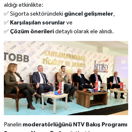
aldığı etkinlikte:
✅ Sigorta sektöründeki
güncel gelişmeler
,
SEÇİM 2011
✅
Karşılaşılan sorunlar
ve
ÜÇÜNCÜ SAYFA
✅
Çözüm önerileri
detaylı olarak ele alındı.
BİLİMNET
Yemek
SİVİL TOPLUM
SEÇİM 2014
KİM KİMDİR
ÇEK GÖNDER
Panelin
moderatörlüğünü
NTV Bakış Programı