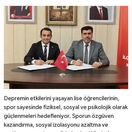
KİTAP
HEDEF2020
OTOMOBİL
MİZAH
TARİH
Genel
Politika
Depremin etkilerini yaşayan lise öğrencilerinin,
spor sayesinde fiziksel, sosyal ve psikolojik olarak
YEREL
güçlenmeleri hedefleniyor. Sporun özgüven
BÖLGEDEN
kazandırma, sosyal izolasyonu azaltma ve