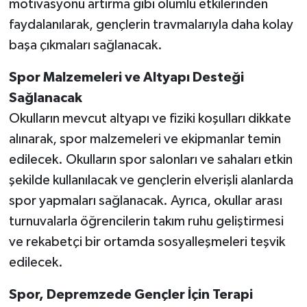
motivasyonu artırma gibi olumlu etkilerinden
BİLİM TEKNOLOJİ
faydalanılarak, gençlerin travmalarıyla daha kolay
başa çıkmaları sağlanacak.
ASAYİŞ
Spor Malzemeleri ve Altyapı Desteği
SEÇİM 2015
Sağlanacak
ÇEVRE
Okulların mevcut altyapı ve fiziki koşulları dikkate
alınarak, spor malzemeleri ve ekipmanlar temin
BİLİM VE TEKNOLOJİ
edilecek. Okulların spor salonları ve sahaları etkin
şekilde kullanılacak ve gençlerin elverişli alanlarda
YARIŞMALAR
spor yapmaları sağlanacak. Ayrıca, okullar arası
turnuvalarla öğrencilerin takım ruhu geliştirmesi
TANITIM
ve rekabetçi bir ortamda sosyalleşmeleri teşvik
HABERDE İNSAN
edilecek.
Spor, Depremzede Gençler İçin Terapi