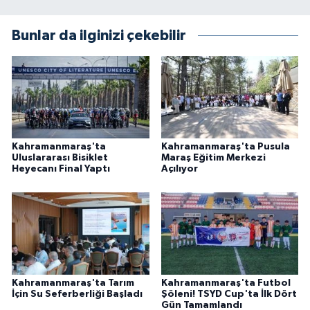
Bunlar da ilginizi çekebilir
Kahramanmaraş'ta
Kahramanmaraş'ta Pusula
Uluslararası Bisiklet
Maraş Eğitim Merkezi
Heyecanı Final Yaptı
Açılıyor
Kahramanmaraş'ta Tarım
Kahramanmaraş'ta Futbol
İçin Su Seferberliği Başladı
Şöleni! TSYD Cup'ta İlk Dört
Gün Tamamlandı