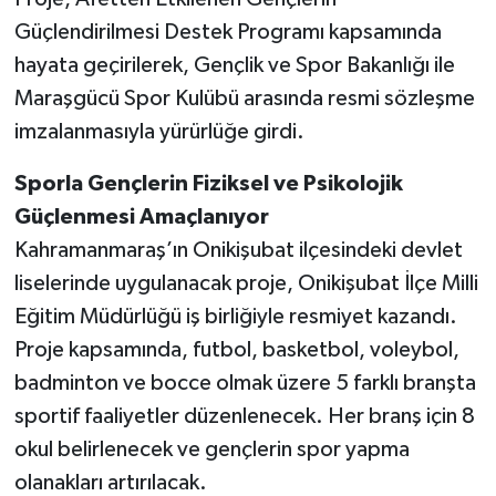
Güçlendirilmesi Destek Programı kapsamında
SEÇİM 2011
hayata geçirilerek, Gençlik ve Spor Bakanlığı ile
Maraşgücü Spor Kulübü arasında resmi sözleşme
ÜÇÜNCÜ SAYFA
imzalanmasıyla yürürlüğe girdi.
BİLİMNET
Sporla Gençlerin Fiziksel ve Psikolojik
Güçlenmesi Amaçlanıyor
Yemek
Kahramanmaraş’ın Onikişubat ilçesindeki devlet
SİVİL TOPLUM
liselerinde uygulanacak proje, Onikişubat İlçe Milli
Eğitim Müdürlüğü iş birliğiyle resmiyet kazandı.
SEÇİM 2014
Proje kapsamında, futbol, basketbol, voleybol,
badminton ve bocce olmak üzere 5 farklı branşta
KİM KİMDİR
sportif faaliyetler düzenlenecek. Her branş için 8
ÇEK GÖNDER
okul belirlenecek ve gençlerin spor yapma
olanakları artırılacak.