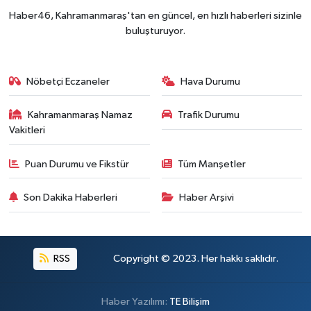
Kahramanmaraş'ta Said Bey Sitesi Davasında 3 K
12:06 |
Haber46, Kahramanmaraş'tan en güncel, en hızlı haberleri sizinle
buluşturuyor.
Nöbetçi Eczaneler
Hava Durumu
Kahramanmaraş Namaz
Trafik Durumu
Vakitleri
Puan Durumu ve Fikstür
Tüm Manşetler
Son Dakika Haberleri
Haber Arşivi
RSS
Copyright © 2023. Her hakkı saklıdır.
Haber Yazılımı:
TE Bilişim