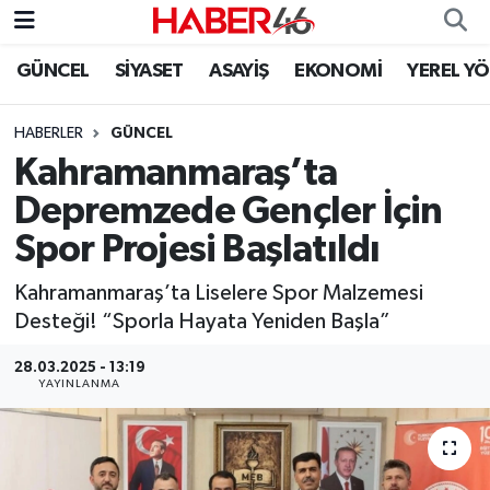
GÜNCEL
SİYASET
ASAYİŞ
EKONOMİ
YEREL Y
GÜNCEL
Nöbetçi Eczaneler
HABERLER
GÜNCEL
SİYASET
Hava Durumu
Kahramanmaraş’ta
EKONOMİ
Kahramanmaraş Namaz Vakitleri
Depremzede Gençler İçin
Spor Projesi Başlatıldı
SPOR
Trafik Durumu
Kahramanmaraş’ta Liselere Spor Malzemesi
YAŞAM
Süper Lig Puan Durumu ve Fikstür
Desteği! “Sporla Hayata Yeniden Başla”
TEKNOLOJİ
Tüm Manşetler
28.03.2025 - 13:19
YAYINLANMA
SAĞLIK
Son Dakika Haberleri
EĞİTİM
Haber Arşivi