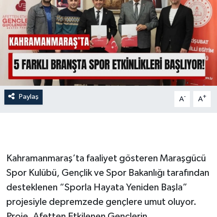
İLÇE HABERLERİ
KÜLTÜR-SANAT
KSÜ
DÜNYA
Paylaş
-
+
A
A
ROPORTAJ
MAGAZİN
Kahramanmaraş’ta faaliyet gösteren Maraşgücü
KADIN-AİLE
Spor Kulübü, Gençlik ve Spor Bakanlığı tarafından
desteklenen “Sporla Hayata Yeniden Başla”
YEREL YÖNETİM
projesiyle depremzede gençlere umut oluyor.
MEDYA
Proje, Afetten Etkilenen Gençlerin