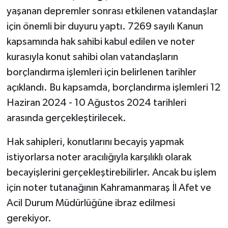
yaşanan depremler sonrası etkilenen vatandaşlar
SEÇİM 2011
için önemli bir duyuru yaptı. 7269 sayılı Kanun
kapsamında hak sahibi kabul edilen ve noter
ÜÇÜNCÜ SAYFA
kurasıyla konut sahibi olan vatandaşların
borçlandırma işlemleri için belirlenen tarihler
BİLİMNET
açıklandı. Bu kapsamda, borçlandırma işlemleri 12
Yemek
Haziran 2024 - 10 Ağustos 2024 tarihleri
arasında gerçekleştirilecek.
SİVİL TOPLUM
Hak sahipleri, konutlarını becayiş yapmak
SEÇİM 2014
istiyorlarsa noter aracılığıyla karşılıklı olarak
becayişlerini gerçekleştirebilirler. Ancak bu işlem
KİM KİMDİR
için noter tutanağının Kahramanmaraş İl Afet ve
Acil Durum Müdürlüğüne ibraz edilmesi
ÇEK GÖNDER
gerekiyor.