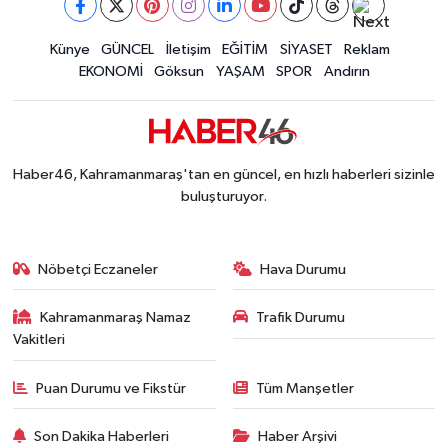
Kahramanmaraş'ta Müzik Dolu Akşam! KAFUM'da
14:26 |
Konserler Satışları Patlattı! Kahramanmaraş Ağ
Künye
GÜNCEL
İletişim
EĞİTİM
SİYASET
Reklam
14:18 |
EKONOMİ
Göksun
YAŞAM
SPOR
Andırın
Kahramanmaraş'ta 45 Milyon TL'lik Yatırım Tam
13:55 |
KAFUM'da Rock Gecesi! Zakkum Kahramanmaraş
13:53 |
Kahramanmaraş-Göksun Yolunu Kullananlar Dik
13:27 |
Kahramanmaraş'ta Fabrika Alevlere Teslim Oldu!
11:45 |
Haber46, Kahramanmaraş'tan en güncel, en hızlı haberleri sizinle
Kahramanmaraş'ın Tarihi Mirası İçin Ankara'da Kr
22:09 |
buluşturuyor.
Kahramanmaraş'ta Gazneliler Caddesi Yeni Yüzü
21:56 |
Kahramanmaraş'ta Acı Son! Kayıp Yaşlı Adam Be
21:05 |
Nöbetçi Eczaneler
Hava Durumu
Kahramanmaraş Namaz
Trafik Durumu
Vakitleri
Puan Durumu ve Fikstür
Tüm Manşetler
Son Dakika Haberleri
Haber Arşivi