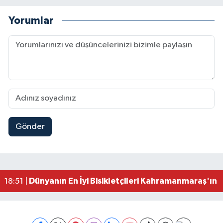
Yorumlar
Gönder
Mersin'de Tatil Kabusu! Kahramanmaraşlı Genç 
19:49 |
Kahramanmaraş'ta Eksik Belgesi Olan Tekneler
19:48 |
Onikişubat Belediyesi Gündüz Bakımevi İçin Kayıt
19:12 |
Kahramanmaraş'ta 29 Kilometrelik Grup Yolunda
19:10 |
Dünyanın En İyi Bisikletçileri Kahramanmaraş'ın Z
18:51 |
Kahramanmaraş'ta Zehir Tacirlerine Eş Zamanlı 
15:15 |
Kahramanmaraş'ta Gerçeğini Aratmayan Yangın 
14:54 |
Kahramanmaraş'ta Pazarcık'a 38 Bin Ton Asfalt
14:32 |