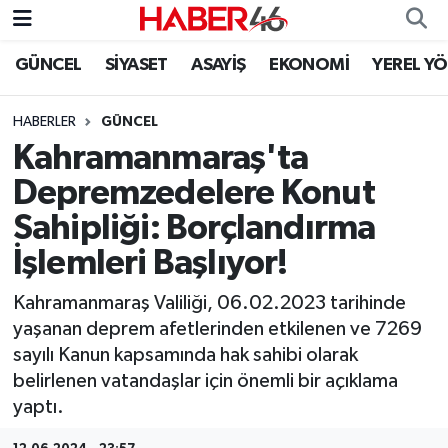
GÜNCEL
SİYASET
ASAYİŞ
EKONOMİ
YEREL Y
GÜNCEL
Nöbetçi Eczaneler
HABERLER
GÜNCEL
SİYASET
Hava Durumu
Kahramanmaraş'ta
EKONOMİ
Kahramanmaraş Namaz Vakitleri
Depremzedelere Konut
Sahipliği: Borçlandırma
SPOR
Trafik Durumu
İşlemleri Başlıyor!
YAŞAM
Süper Lig Puan Durumu ve Fikstür
Kahramanmaraş Valiliği, 06.02.2023 tarihinde
yaşanan deprem afetlerinden etkilenen ve 7269
TEKNOLOJİ
Tüm Manşetler
sayılı Kanun kapsamında hak sahibi olarak
belirlenen vatandaşlar için önemli bir açıklama
SAĞLIK
Son Dakika Haberleri
yaptı.
EĞİTİM
Haber Arşivi