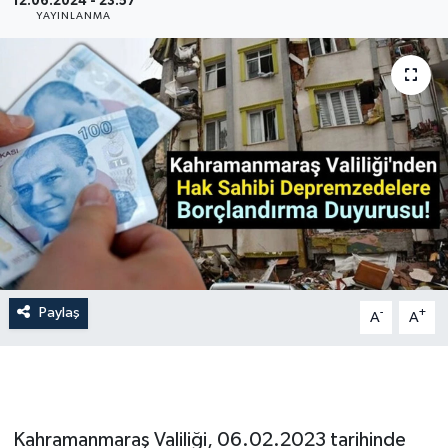
12.06.2024 - 23:57
YAYINLANMA
İLÇE HABERLERİ
KÜLTÜR-SANAT
KSÜ
DÜNYA
ROPORTAJ
MAGAZİN
Paylaş
-
+
A
A
KADIN-AİLE
YEREL YÖNETİM
Kahramanmaraş Valiliği, 06.02.2023 tarihinde
MEDYA