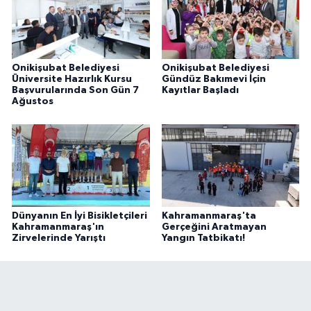
Onikişubat Belediyesi
Onikişubat Belediyesi
Üniversite Hazırlık Kursu
Gündüz Bakımevi İçin
Başvurularında Son Gün 7
Kayıtlar Başladı
Ağustos
Dünyanın En İyi Bisikletçileri
Kahramanmaraş'ta
Kahramanmaraş'ın
Gerçeğini Aratmayan
Zirvelerinde Yarıştı
Yangın Tatbikatı!