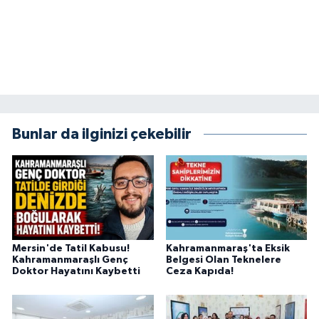
Bunlar da ilginizi çekebilir
Mersin'de Tatil Kabusu!
Kahramanmaraş'ta Eksik
Kahramanmaraşlı Genç
Belgesi Olan Teknelere
Doktor Hayatını Kaybetti
Ceza Kapıda!