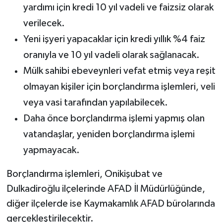
yardımı için kredi 10 yıl vadeli ve faizsiz olarak
BİLİM TEKNOLOJİ
verilecek.
ASAYİŞ
Yeni işyeri yapacaklar için kredi yıllık %4 faiz
oranıyla ve 10 yıl vadeli olarak sağlanacak.
SEÇİM 2015
Mülk sahibi ebeveynleri vefat etmiş veya reşit
ÇEVRE
olmayan kişiler için borçlandırma işlemleri, veli
veya vasi tarafından yapılabilecek.
BİLİM VE TEKNOLOJİ
Daha önce borçlandırma işlemi yapmış olan
vatandaşlar, yeniden borçlandırma işlemi
YARIŞMALAR
yapmayacak.
TANITIM
Borçlandırma işlemleri, Onikişubat ve
HABERDE İNSAN
Dulkadiroğlu ilçelerinde AFAD İl Müdürlüğünde,
diğer ilçelerde ise Kaymakamlık AFAD bürolarında
gerçekleştirilecektir.