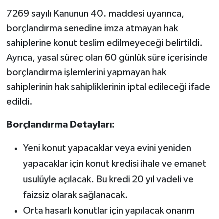
KİTAP
7269 sayılı Kanunun 40. maddesi uyarınca,
borçlandırma senedine imza atmayan hak
HEDEF2020
sahiplerine konut teslim edilmeyeceği belirtildi.
OTOMOBİL
Ayrıca, yasal süreç olan 60 günlük süre içerisinde
borçlandırma işlemlerini yapmayan hak
MİZAH
sahiplerinin hak sahipliklerinin iptal edileceği ifade
edildi.
TARİH
Borçlandırma Detayları:
Genel
Yeni konut yapacaklar veya evini yeniden
Politika
yapacaklar için konut kredisi ihale ve emanet
YEREL
usulüyle açılacak. Bu kredi 20 yıl vadeli ve
faizsiz olarak sağlanacak.
BÖLGEDEN
Orta hasarlı konutlar için yapılacak onarım