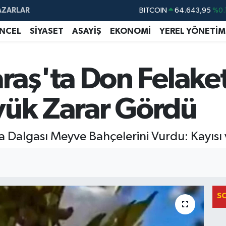
AZARLAR
BITCOIN
64.643,95
%0.
DOLAR
47,6704
NCEL
SİYASET
ASAYİŞ
EKONOMİ
YEREL YÖNETİM
EURO
55,0406
%-0.
STERLİN
64,2143
aş'ta Don Felaket
GRAM ALTIN
6500.87
%0.
yük Zarar Gördü
BİST100
13.799
%
algası Meyve Bahçelerini Vurdu: Kayısı v
S