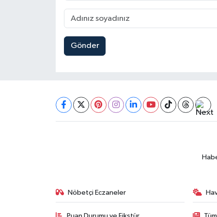
Gönder
Habe
Nöbetçi Eczaneler
Ha
Puan Durumu ve Fikstür
Tüm