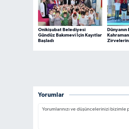
BİLİM TEKNOLOJİ
ASAYİŞ
Onikişubat Belediyesi
Dünyanın En
SEÇİM 2015
Gündüz Bakımevi İçin Kayıtlar
Kahraman
Başladı
Zirvelerin
ÇEVRE
BİLİM VE TEKNOLOJİ
YARIŞMALAR
TANITIM
Yorumlar
HABERDE İNSAN