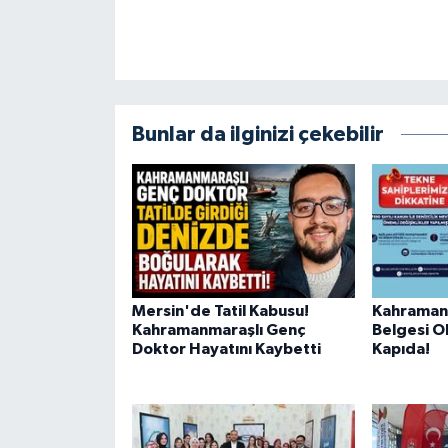
KİTAP
HEDEF2020
OTOMOBİL
Bunlar da ilginizi çekebilir
MİZAH
TARİH
Genel
Mersin'de Tatil Kabusu!
Kahraman
Politika
Kahramanmaraşlı Genç
Belgesi O
Doktor Hayatını Kaybetti
Kapıda!
YEREL
BÖLGEDEN