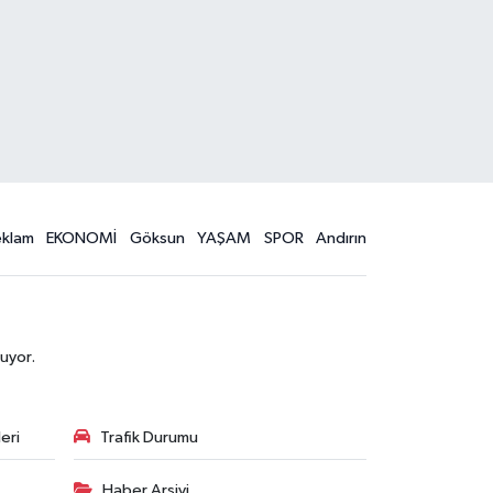
eklam
EKONOMİ
Göksun
YAŞAM
SPOR
Andırın
uyor.
eri
Trafik Durumu
Haber Arşivi