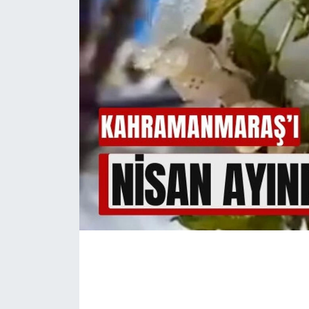
İLÇE HABERLERİ
KÜLTÜR-SANAT
KSÜ
DÜNYA
ROPORTAJ
MAGAZİN
KADIN-AİLE
YEREL YÖNETİM
MEDYA