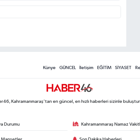
Künye
GÜNCEL
İletişim
EĞİTİM
SİYASET
R
r46, Kahramanmaraş'tan en güncel, en hızlı haberleri sizinle buluştur
va Durumu
Kahramanmaraş Namaz Vakitl
 Manşetler
Son Dakika Haberleri