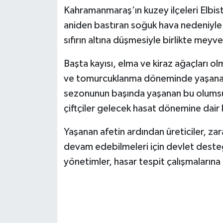
Kahramanmaraş’ın kuzey ilçeleri Elbis
SEÇİM 2011
aniden bastıran soğuk hava nedeniyle 
sıfırın altına düşmesiyle birlikte meyv
ÜÇÜNCÜ SAYFA
Başta kayısı, elma ve kiraz ağaçları 
BİLİMNET
ve tomurcuklanma döneminde yaşanan d
sezonunun başında yaşanan bu olumsuz
Yemek
çiftçiler gelecek hasat dönemine dair
SİVİL TOPLUM
Yaşanan afetin ardından üreticiler, zar
devam edebilmeleri için devlet desteği
SEÇİM 2014
yönetimler, hasar tespit çalışmalarına
KİM KİMDİR
ÇEK GÖNDER