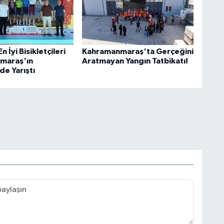
 İyi Bisikletçileri
Kahramanmaraş'ta Gerçeğini
maraş'ın
Aratmayan Yangın Tatbikatı!
de Yarıştı