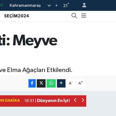
°
Kahramanmaraş
16
21
%0
SEÇİM2024
08
%0
i: Meyve
12
70
e Elma Ağaçları Etkilendi.
Mersin'de Tatil Kabusu! Kahramanmar
19:49 |
Kahramanmaraş'ta Eksik Belgesi Ola
19:48 |
-
+
A
A
Onikişubat Belediyesi Gündüz Bakımevi
19:12 |
Kahramanmaraş'ta 29 Kilometrelik Gr
19:10 |
ON DAKIKA
Dünyanın En İyi Bisikletçileri Kahrama
18:51 |
Kahramanmaraş'ta Zehir Tacirlerine E
15:15 |
Kahramanmaraş'ta Gerçeğini Aratmay
14:54 |