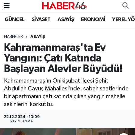
GÜNCEL
SİYASET
ASAYİŞ
EKONOMİ
YEREL Y
GÜNCEL
Nöbetçi Eczaneler
HABERLER
ASAYİŞ
SİYASET
Hava Durumu
Kahramanmaraş'ta Ev
EKONOMİ
Kahramanmaraş Namaz Vakitleri
Yangını: Çatı Katında
Başlayan Alevler Büyüdü!
SPOR
Trafik Durumu
Kahramanmaraş'ın Onikişubat ilçesi Şehit
YAŞAM
Süper Lig Puan Durumu ve Fikstür
Abdullah Çavuş Mahallesi’nde, sabah saatlerinde
bir apartmanın çatı katında çıkan yangın mahalle
TEKNOLOJİ
Tüm Manşetler
sakinlerini korkuttu.
SAĞLIK
Son Dakika Haberleri
22.12.2024 - 13:09
YAYINLANMA
EĞİTİM
Haber Arşivi