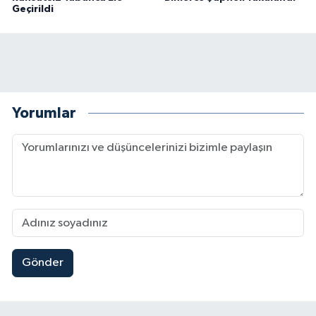
Geçirildi
Yorumlar
Gönder
Kahramanmaraş'ta Şüpheli Ölüm! Uzman Çavuşu
15:22 |
Kahramanmaraş'ta Korku Dolu Anlar! Metruk Bi
15:10 |
Müge Anlı'da gündeme gelen Palu Ailesi Davasın
12:48 |