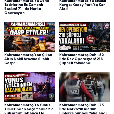
Kahramanmaraş'ta Zehir
Kahramanmaraş'ta Bıçaklı
BİLİM TEKNOLOJİ
Tacirlerine Eş Zamanlı
Kavga: Kuzey Park'ta Kan
Baskın! 71 İlde Narko
Aktı!
Operasyon
ASAYİŞ
SEÇİM 2015
ÇEVRE
Kahramanmaraş'tan Çıkan
Kahramanmaraş Dahil 52
BİLİM VE TEKNOLOJİ
Altın Nakil Aracına Silahlı
İlde Dev Operasyon! 216
Gasp!
Şüpheli Yakalandı
YARIŞMALAR
TANITIM
HABERDE İNSAN
Kahramanmaraş'ta Yunus
Kahramanmaraş Dahil 75
Timlerinden Kaçamadılar! 2
İlde Narkotik Alarmı!
Ruhsatsız Tabanca Ele
Binlerce Şüpheli Yakalandı