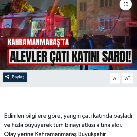
İLÇE HABERLERİ
KÜLTÜR-SANAT
KSÜ
DÜNYA
ROPORTAJ
Paylaş
-
+
A
A
MAGAZİN
KADIN-AİLE
Edinilen bilgilere göre, yangın çatı katında başladı
YEREL YÖNETİM
ve hızla büyüyerek tüm binayı etkisi altına aldı.
Olay yerine Kahramanmaraş Büyükşehir
MEDYA