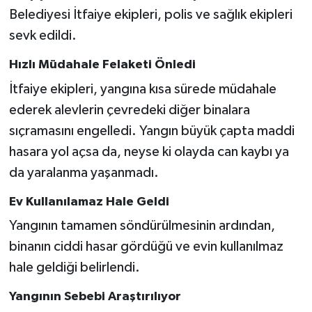
Belediyesi İtfaiye ekipleri, polis ve sağlık ekipleri
SEÇİM 2011
sevk edildi.
Hızlı Müdahale Felaketi Önledi
ÜÇÜNCÜ SAYFA
İtfaiye ekipleri, yangına kısa sürede müdahale
BİLİMNET
ederek alevlerin çevredeki diğer binalara
sıçramasını engelledi. Yangın büyük çapta maddi
Yemek
hasara yol açsa da, neyse ki olayda can kaybı ya
da yaralanma yaşanmadı.
SİVİL TOPLUM
Ev Kullanılamaz Hale Geldi
SEÇİM 2014
Yangının tamamen söndürülmesinin ardından,
KİM KİMDİR
binanın ciddi hasar gördüğü ve evin kullanılmaz
hale geldiği belirlendi.
ÇEK GÖNDER
Yangının Sebebi Araştırılıyor