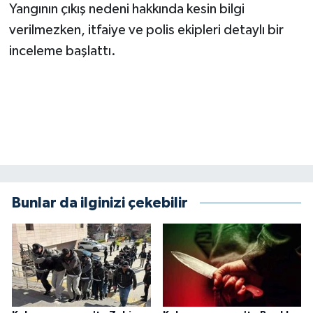
KİTAP
Yangının çıkış nedeni hakkında kesin bilgi
verilmezken, itfaiye ve polis ekipleri detaylı bir
HEDEF2020
inceleme başlattı.
OTOMOBİL
MİZAH
TARİH
Genel
Bunlar da ilginizi çekebilir
Politika
YEREL
BÖLGEDEN