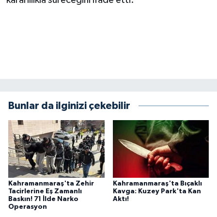
kararlılıkla süreceğini ifade etti.
KİTAP
HEDEF2020
OTOMOBİL
MİZAH
TARİH
Bunlar da ilginizi çekebilir
Genel
Politika
YEREL
Kahramanmaraş'ta Zehir
Kahramanmaraş'ta Bıçaklı
Tacirlerine Eş Zamanlı
Kavga: Kuzey Park'ta Kan
Baskın! 71 İlde Narko
Aktı!
BÖLGEDEN
Operasyon