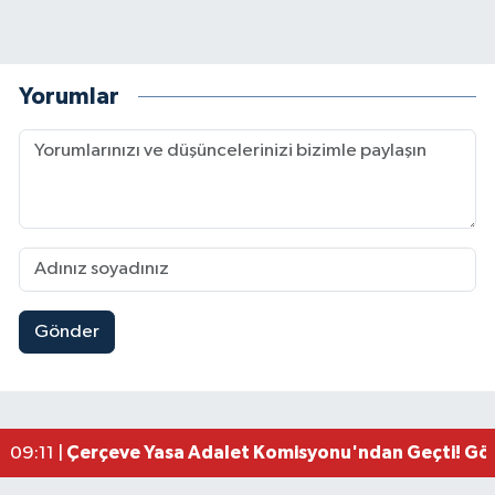
Yorumlar
Gönder
Kahramanmaraşlı İşçi Adana'daki Tünel Faciasın
17:19 |
Kahramanmaraş'ta Kayıp Çocuk Sulama Kanalın
15:00 |
Kahramanmaraş'ta Zakkum Rüzgârı! KAFUM Tıkl
12:28 |
Kahramanmaraş'ta Kasten Öldürme ve Fuhşa Teşvi
12:18 |
Çerçeve Yasa Adalet Komisyonu'ndan Geçti! Gö
09:11 |
Kahramanmaraş'taki Okul Saldırısı TBMM Günde
09:04 |