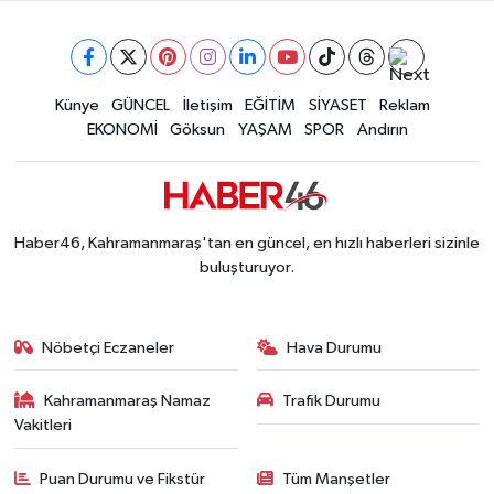
Kahramanmaraş'ta Uluslararası Bisiklet Heyecan
22:09 |
Kahramanmaraş'ta Pusula Maraş Eğitim Merkezi
20:14 |
Kahramanmaraş'ta Tarım İçin Su Seferberliği Ba
20:05 |
Kahramanmaraş'ta 5 Kilometrelik Yolda Sıcak As
Künye
GÜNCEL
İletişim
EĞİTİM
SİYASET
Reklam
20:02 |
EKONOMİ
Göksun
YAŞAM
SPOR
Andırın
Haber46, Kahramanmaraş'tan en güncel, en hızlı haberleri sizinle
buluşturuyor.
Nöbetçi Eczaneler
Hava Durumu
Kahramanmaraş Namaz
Trafik Durumu
Vakitleri
Puan Durumu ve Fikstür
Tüm Manşetler