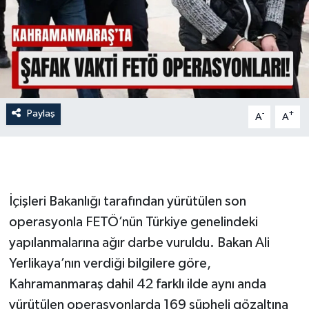
İLÇE HABERLERİ
KÜLTÜR-SANAT
KSÜ
Paylaş
-
+
A
A
DÜNYA
ROPORTAJ
MAGAZİN
İçişleri Bakanlığı tarafından yürütülen son
operasyonla FETÖ’nün Türkiye genelindeki
KADIN-AİLE
yapılanmalarına ağır darbe vuruldu. Bakan Ali
Yerlikaya’nın verdiği bilgilere göre,
YEREL YÖNETİM
Kahramanmaraş dahil 42 farklı ilde aynı anda
yürütülen operasyonlarda 169 şüpheli gözaltına
MEDYA