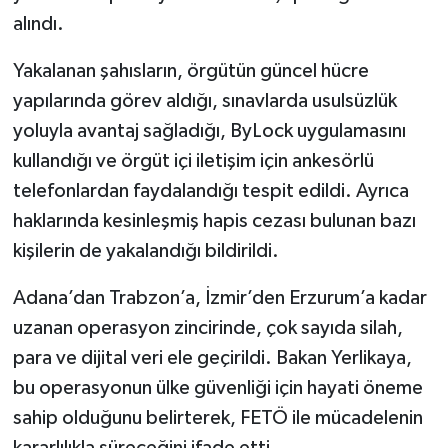
alındı.
SEÇİM 2011
Yakalanan şahısların, örgütün güncel hücre
ÜÇÜNCÜ SAYFA
yapılarında görev aldığı, sınavlarda usulsüzlük
yoluyla avantaj sağladığı, ByLock uygulamasını
BİLİMNET
kullandığı ve örgüt içi iletişim için ankesörlü
telefonlardan faydalandığı tespit edildi. Ayrıca
Yemek
haklarında kesinleşmiş hapis cezası bulunan bazı
kişilerin de yakalandığı bildirildi.
SİVİL TOPLUM
Adana’dan Trabzon’a, İzmir’den Erzurum’a kadar
SEÇİM 2014
uzanan operasyon zincirinde, çok sayıda silah,
KİM KİMDİR
para ve dijital veri ele geçirildi. Bakan Yerlikaya,
bu operasyonun ülke güvenliği için hayati öneme
ÇEK GÖNDER
sahip olduğunu belirterek, FETÖ ile mücadelenin