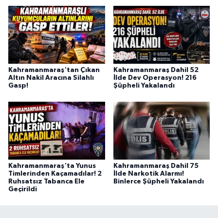
BİLİM TEKNOLOJİ
ASAYİŞ
SEÇİM 2015
Kahramanmaraş'tan Çıkan
Kahramanmaraş Dahil 52
Altın Nakil Aracına Silahlı
İlde Dev Operasyon! 216
ÇEVRE
Gasp!
Şüpheli Yakalandı
BİLİM VE TEKNOLOJİ
YARIŞMALAR
TANITIM
Kahramanmaraş'ta Yunus
Kahramanmaraş Dahil 75
Timlerinden Kaçamadılar! 2
İlde Narkotik Alarmı!
Ruhsatsız Tabanca Ele
Binlerce Şüpheli Yakalandı
HABERDE İNSAN
Geçirildi