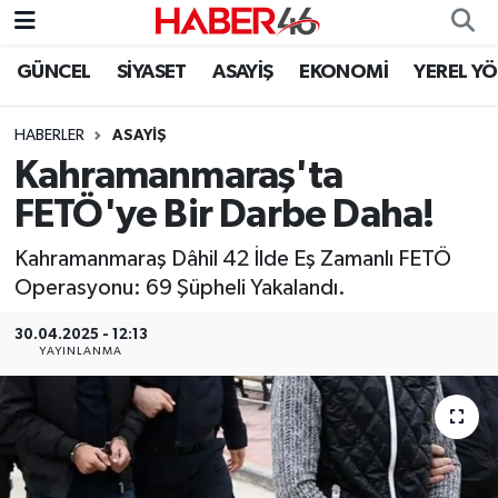
GÜNCEL
SİYASET
ASAYİŞ
EKONOMİ
YEREL Y
GÜNCEL
Nöbetçi Eczaneler
HABERLER
ASAYİŞ
SİYASET
Hava Durumu
Kahramanmaraş'ta
EKONOMİ
Kahramanmaraş Namaz Vakitleri
FETÖ'ye Bir Darbe Daha!
SPOR
Trafik Durumu
Kahramanmaraş Dâhil 42 İlde Eş Zamanlı FETÖ
Operasyonu: 69 Şüpheli Yakalandı.
YAŞAM
Süper Lig Puan Durumu ve Fikstür
30.04.2025 - 12:13
YAYINLANMA
TEKNOLOJİ
Tüm Manşetler
SAĞLIK
Son Dakika Haberleri
EĞİTİM
Haber Arşivi