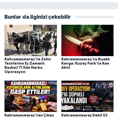
KİTAP
HEDEF2020
Bunlar da ilginizi çekebilir
OTOMOBİL
MİZAH
TARİH
Kahramanmaraş'ta Zehir
Kahramanmaraş'ta Bıçaklı
Tacirlerine Eş Zamanlı
Kavga: Kuzey Park'ta Kan
Baskın! 71 İlde Narko
Aktı!
Genel
Operasyon
Politika
YEREL
BÖLGEDEN
Kahramanmaraş'tan Çıkan
Kahramanmaraş Dahil 52