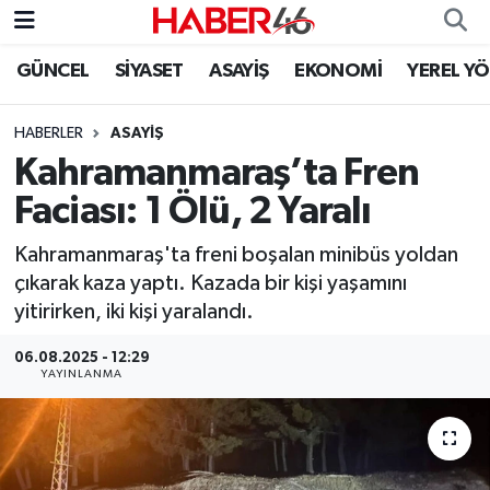
GÜNCEL
SİYASET
ASAYİŞ
EKONOMİ
YEREL Y
GÜNCEL
Nöbetçi Eczaneler
HABERLER
ASAYİŞ
SİYASET
Hava Durumu
Kahramanmaraş’ta Fren
EKONOMİ
Kahramanmaraş Namaz Vakitleri
Faciası: 1 Ölü, 2 Yaralı
SPOR
Trafik Durumu
Kahramanmaraş'ta freni boşalan minibüs yoldan
çıkarak kaza yaptı. Kazada bir kişi yaşamını
YAŞAM
Süper Lig Puan Durumu ve Fikstür
yitirirken, iki kişi yaralandı.
06.08.2025 - 12:29
TEKNOLOJİ
Tüm Manşetler
YAYINLANMA
SAĞLIK
Son Dakika Haberleri
EĞİTİM
Haber Arşivi