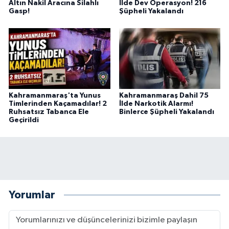
Altın Nakil Aracına Silahlı
İlde Dev Operasyon! 216
BİLİM TEKNOLOJİ
Gasp!
Şüpheli Yakalandı
ASAYİŞ
SEÇİM 2015
ÇEVRE
Kahramanmaraş'ta Yunus
Kahramanmaraş Dahil 75
Timlerinden Kaçamadılar! 2
İlde Narkotik Alarmı!
Ruhsatsız Tabanca Ele
Binlerce Şüpheli Yakalandı
BİLİM VE TEKNOLOJİ
Geçirildi
YARIŞMALAR
TANITIM
HABERDE İNSAN
Yorumlar