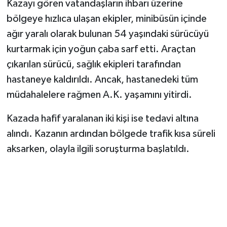
Kazayı gören vatandaşların ihbarı üzerine
bölgeye hızlıca ulaşan ekipler, minibüsün içinde
SEÇİM 2011
ağır yaralı olarak bulunan 54 yaşındaki sürücüyü
kurtarmak için yoğun çaba sarf etti. Araçtan
ÜÇÜNCÜ SAYFA
çıkarılan sürücü, sağlık ekipleri tarafından
BİLİMNET
hastaneye kaldırıldı. Ancak, hastanedeki tüm
müdahalelere rağmen A.K. yaşamını yitirdi.
Yemek
Kazada hafif yaralanan iki kişi ise tedavi altına
SİVİL TOPLUM
alındı. Kazanın ardından bölgede trafik kısa süreli
aksarken, olayla ilgili soruşturma başlatıldı.
SEÇİM 2014
KİM KİMDİR
ÇEK GÖNDER