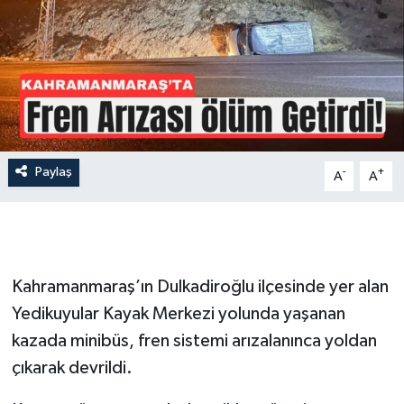
İLÇE HABERLERİ
KÜLTÜR-SANAT
KSÜ
DÜNYA
Paylaş
-
+
A
A
ROPORTAJ
MAGAZİN
Kahramanmaraş’ın Dulkadiroğlu ilçesinde yer alan
KADIN-AİLE
Yedikuyular Kayak Merkezi yolunda yaşanan
kazada minibüs, fren sistemi arızalanınca yoldan
YEREL YÖNETİM
çıkarak devrildi.
MEDYA