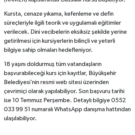
Kursta, cenaze yıkama, kefenleme ve defin
SEÇİM 2011
süreçleriyle ilgili teorik ve uygulamalı eğitimler
ÜÇÜNCÜ SAYFA
verilecek. Dini vecibelerin eksiksiz şekilde yerine
getirilmesi için kursiyerlerin bilinçli ve yeterli
BİLİMNET
bilgiye sahip olmaları hedefleniyor.
Yemek
18 yaşını doldurmuş tüm vatandaşların
başvurabileceği kurs için kayıtlar, Büyükşehir
SİVİL TOPLUM
Belediyesi’nin resmi web sitesi üzerinden
SEÇİM 2014
çevrimiçi olarak yapılabiliyor. Son başvuru tarihi
ise 10 Temmuz Perşembe. Detaylı bilgiye 0552
KİM KİMDİR
033 99 51 numaralı WhatsApp danışma hattından
ulaşılabiliyor.
ÇEK GÖNDER