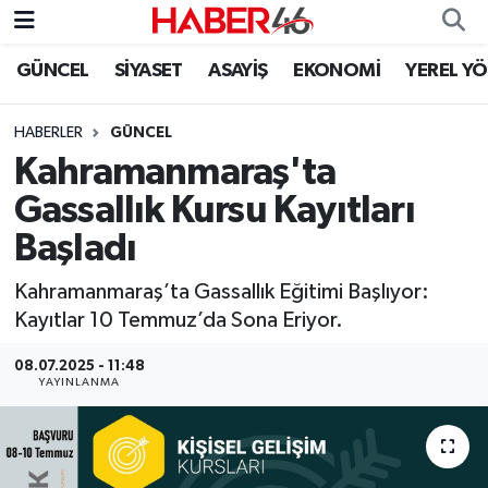
GÜNCEL
SİYASET
ASAYİŞ
EKONOMİ
YEREL Y
GÜNCEL
Nöbetçi Eczaneler
HABERLER
GÜNCEL
SİYASET
Hava Durumu
Kahramanmaraş'ta
EKONOMİ
Kahramanmaraş Namaz Vakitleri
Gassallık Kursu Kayıtları
Başladı
SPOR
Trafik Durumu
Kahramanmaraş’ta Gassallık Eğitimi Başlıyor:
YAŞAM
Süper Lig Puan Durumu ve Fikstür
Kayıtlar 10 Temmuz’da Sona Eriyor.
TEKNOLOJİ
Tüm Manşetler
08.07.2025 - 11:48
YAYINLANMA
SAĞLIK
Son Dakika Haberleri
EĞİTİM
Haber Arşivi