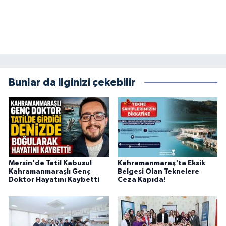
KİTAP
HEDEF2020
OTOMOBİL
MİZAH
Bunlar da ilginizi çekebilir
TARİH
Genel
Politika
Mersin'de Tatil Kabusu!
Kahramanmaraş'ta Eksik
Kahramanmaraşlı Genç
Belgesi Olan Teknelere
Doktor Hayatını Kaybetti
Ceza Kapıda!
YEREL
BÖLGEDEN