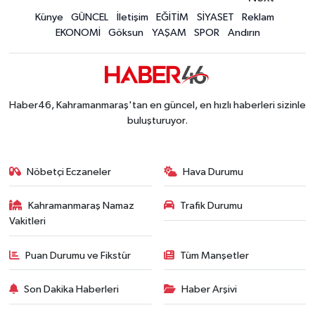
Konserler Satışları Patlattı! Kahramanmaraş Ağ
Künye
GÜNCEL
İletişim
EĞİTİM
SİYASET
Reklam
14:18 |
EKONOMİ
Göksun
YAŞAM
SPOR
Andırın
Kahramanmaraş'ta 45 Milyon TL'lik Yatırım Tam
13:55 |
KAFUM'da Rock Gecesi! Zakkum Kahramanmaraş
13:53 |
Kahramanmaraş-Göksun Yolunu Kullananlar Dik
13:27 |
Kahramanmaraş'ta Fabrika Alevlere Teslim Oldu!
11:45 |
Haber46, Kahramanmaraş'tan en güncel, en hızlı haberleri sizinle
Kahramanmaraş'ın Tarihi Mirası İçin Ankara'da Kr
22:09 |
buluşturuyor.
Kahramanmaraş'ta Gazneliler Caddesi Yeni Yüzü
21:56 |
Kahramanmaraş'ta Acı Son! Kayıp Yaşlı Adam Be
21:05 |
Nöbetçi Eczaneler
Hava Durumu
Kahramanmaraş Namaz
Trafik Durumu
Vakitleri
Puan Durumu ve Fikstür
Tüm Manşetler
Son Dakika Haberleri
Haber Arşivi