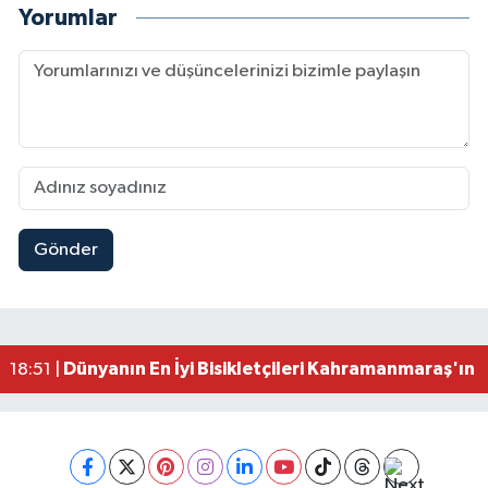
Yorumlar
Gönder
Mersin'de Tatil Kabusu! Kahramanmaraşlı Genç 
19:49 |
Kahramanmaraş'ta Eksik Belgesi Olan Tekneler
19:48 |
Onikişubat Belediyesi Gündüz Bakımevi İçin Kayıt
19:12 |
Kahramanmaraş'ta 29 Kilometrelik Grup Yolunda
19:10 |
Dünyanın En İyi Bisikletçileri Kahramanmaraş'ın Z
18:51 |
Kahramanmaraş'ta Zehir Tacirlerine Eş Zamanlı 
15:15 |
Kahramanmaraş'ta Gerçeğini Aratmayan Yangın 
14:54 |
Kahramanmaraş'ta Pazarcık'a 38 Bin Ton Asfalt
14:32 |
Kahramanmaraş'ta Müzik Dolu Akşam! KAFUM'da
14:26 |