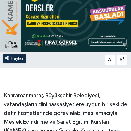
İLÇE HABERLERİ
KÜLTÜR-SANAT
KSÜ
DÜNYA
Paylaş
-
+
A
A
ROPORTAJ
MAGAZİN
Kahramanmaraş Büyükşehir Belediyesi,
KADIN-AİLE
vatandaşların dini hassasiyetlere uygun bir şekilde
defin hizmetlerinde görev alabilmesi amacıyla
YEREL YÖNETİM
Meslek Edindirme ve Sanat Eğitimi Kursları
MEDYA
(KAMEK) kapsamında Gassalık Kursu başlatıyor.