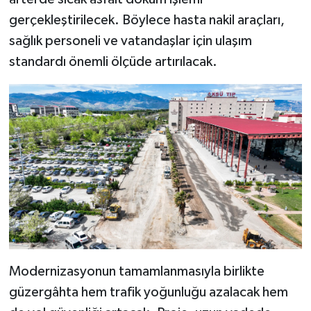
KİTAP
gerçekleştirilecek. Böylece hasta nakil araçları,
sağlık personeli ve vatandaşlar için ulaşım
HEDEF2020
standardı önemli ölçüde artırılacak.
OTOMOBİL
MİZAH
TARİH
Genel
Politika
YEREL
Modernizasyonun tamamlanmasıyla birlikte
BÖLGEDEN
güzergâhta hem trafik yoğunluğu azalacak hem