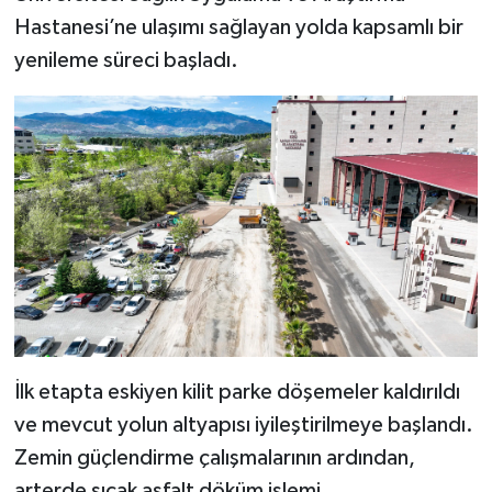
Hastanesi’ne ulaşımı sağlayan yolda kapsamlı bir
SEÇİM 2011
yenileme süreci başladı.
ÜÇÜNCÜ SAYFA
BİLİMNET
Yemek
SİVİL TOPLUM
SEÇİM 2014
KİM KİMDİR
İlk etapta eskiyen kilit parke döşemeler kaldırıldı
ve mevcut yolun altyapısı iyileştirilmeye başlandı.
ÇEK GÖNDER
Zemin güçlendirme çalışmalarının ardından,
arterde sıcak asfalt döküm işlemi