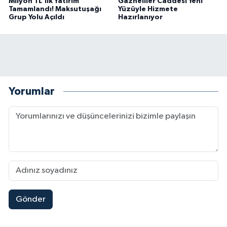
Milyon TL'lik Yatırım
Gazneliler Caddesi Yeni
Tamamlandı! Maksutuşağı
Yüzüyle Hizmete
Grup Yolu Açıldı
Hazırlanıyor
Yorumlar
Gönder
Kahramanmaraş'ta Pusula Maraş Eğitim Merkezi
20:14 |
Kahramanmaraş'ta Tarım İçin Su Seferberliği Ba
20:05 |