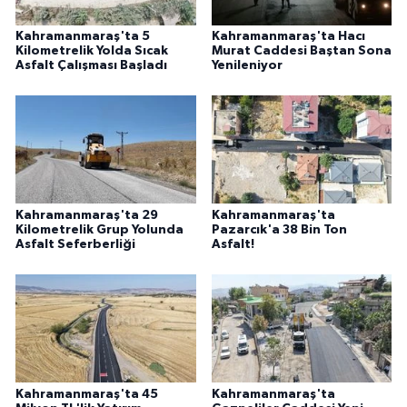
Kahramanmaraş'ta 5
Kahramanmaraş'ta Hacı
Kilometrelik Yolda Sıcak
Murat Caddesi Baştan Sona
Asfalt Çalışması Başladı
Yenileniyor
Kahramanmaraş'ta 29
Kahramanmaraş'ta
Kilometrelik Grup Yolunda
Pazarcık'a 38 Bin Ton
Asfalt Seferberliği
Asfalt!
Kahramanmaraş'ta 45
Kahramanmaraş'ta