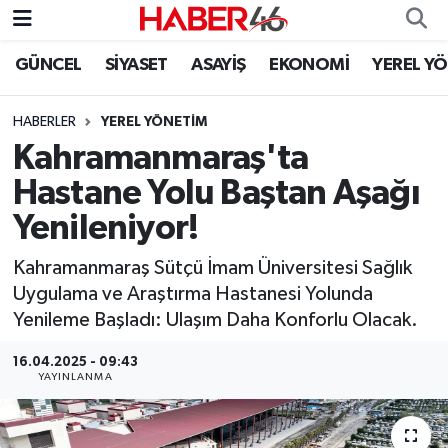
GÜNCEL
SİYASET
ASAYİŞ
EKONOMİ
YEREL Y
GÜNCEL
Nöbetçi Eczaneler
HABERLER
YEREL YÖNETİM
SİYASET
Hava Durumu
Kahramanmaraş'ta
EKONOMİ
Kahramanmaraş Namaz Vakitleri
Hastane Yolu Baştan Aşağı
Yenileniyor!
SPOR
Trafik Durumu
Kahramanmaraş Sütçü İmam Üniversitesi Sağlık
YAŞAM
Süper Lig Puan Durumu ve Fikstür
Uygulama ve Araştırma Hastanesi Yolunda
Yenileme Başladı: Ulaşım Daha Konforlu Olacak.
TEKNOLOJİ
Tüm Manşetler
16.04.2025 - 09:43
YAYINLANMA
SAĞLIK
Son Dakika Haberleri
EĞİTİM
Haber Arşivi