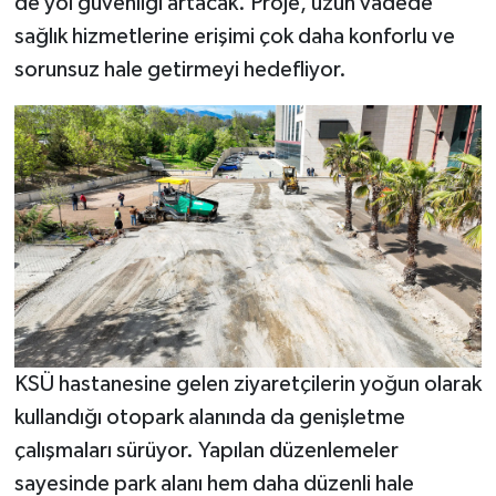
de yol güvenliği artacak. Proje, uzun vadede
BİLİM TEKNOLOJİ
sağlık hizmetlerine erişimi çok daha konforlu ve
sorunsuz hale getirmeyi hedefliyor.
ASAYİŞ
SEÇİM 2015
ÇEVRE
BİLİM VE TEKNOLOJİ
YARIŞMALAR
TANITIM
KSÜ hastanesine gelen ziyaretçilerin yoğun olarak
HABERDE İNSAN
kullandığı otopark alanında da genişletme
çalışmaları sürüyor. Yapılan düzenlemeler
sayesinde park alanı hem daha düzenli hale