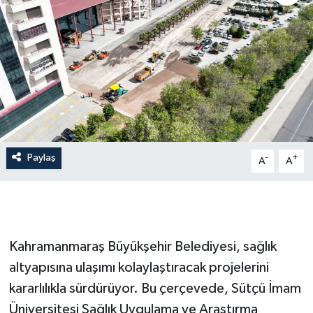
İLÇE HABERLERİ
KÜLTÜR-SANAT
KSÜ
DÜNYA
Paylaş
-
+
A
A
ROPORTAJ
MAGAZİN
KADIN-AİLE
Kahramanmaraş Büyükşehir Belediyesi, sağlık
altyapısına ulaşımı kolaylaştıracak projelerini
YEREL YÖNETİM
kararlılıkla sürdürüyor. Bu çerçevede, Sütçü İmam
Üniversitesi Sağlık Uygulama ve Araştırma
MEDYA