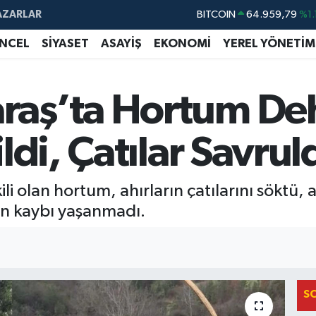
AZARLAR
DOLAR
47,7436
%0.
NCEL
SİYASET
ASAYİŞ
EKONOMİ
YEREL YÖNETİM
EURO
55,2510
%0.
STERLİN
64,4811
%0.
ş’ta Hortum Dehşe
GRAM ALTIN
6660.55
%0.
BİST100
13.779
%-
ldi, Çatılar Savrul
olan hortum, ahırların çatılarını söktü, ağ
an kaybı yaşanmadı.
S