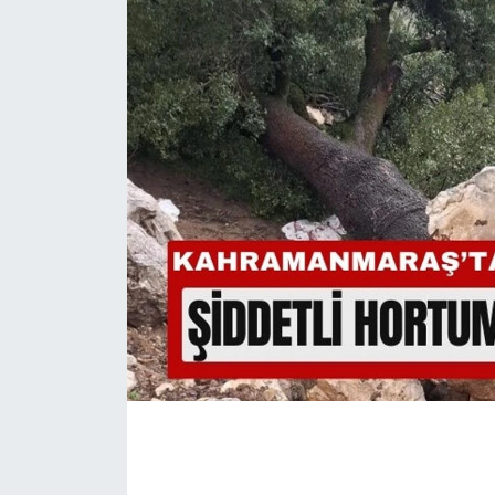
İLÇE HABERLERİ
KÜLTÜR-SANAT
KSÜ
DÜNYA
ROPORTAJ
MAGAZİN
KADIN-AİLE
YEREL YÖNETİM
MEDYA