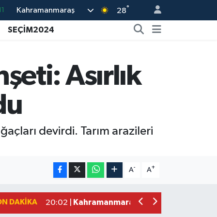
°
Kahramanmaraş
28
18
SEÇİM2024
32
38
ti: Asırlık
03
14
du
açları devirdi. Tarım arazileri
Kahramanmaraş'taki Okul Saldırısı 
09:04 |
Kahramanmaraş'ta Uluslararası Bisikl
22:09 |
-
+
A
A
Kahramanmaraş'ta Pusula Maraş Eğit
20:14 |
Kahramanmaraş'ta Tarım İçin Su Sefe
20:05 |
ON DAKIKA
Kahramanmaraş'ta 5 Kilometrelik Yol
20:02 |
Kahramanmaraş'ta Şüpheli Ölüm! Uz
15:22 |