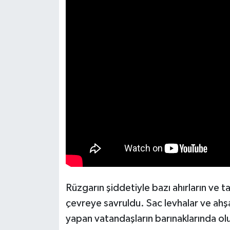
KİTAP
HEDEF2020
OTOMOBİL
MİZAH
TARİH
Genel
Politika
YEREL
Rüzgarın şiddetiyle bazı ahırların ve ta
çevreye savruldu. Sac levhalar ve ahşa
BÖLGEDEN
yapan vatandaşların barınaklarında ol