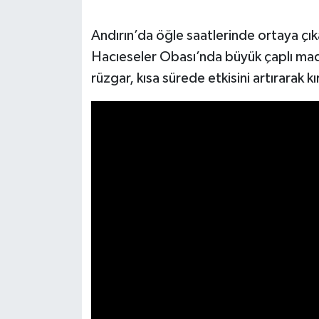
SEÇİM 2011
Andırın’da öğle saatlerinde ortaya çı
Hacıeseler Obası’nda büyük çaplı madd
ÜÇÜNCÜ SAYFA
rüzgar, kısa sürede etkisini artırarak k
BİLİMNET
Yemek
SİVİL TOPLUM
SEÇİM 2014
KİM KİMDİR
ÇEK GÖNDER