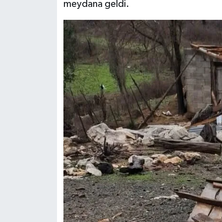
meydana geldi.
BİLİM TEKNOLOJİ
ASAYİŞ
SEÇİM 2015
ÇEVRE
BİLİM VE TEKNOLOJİ
YARIŞMALAR
TANITIM
HABERDE İNSAN