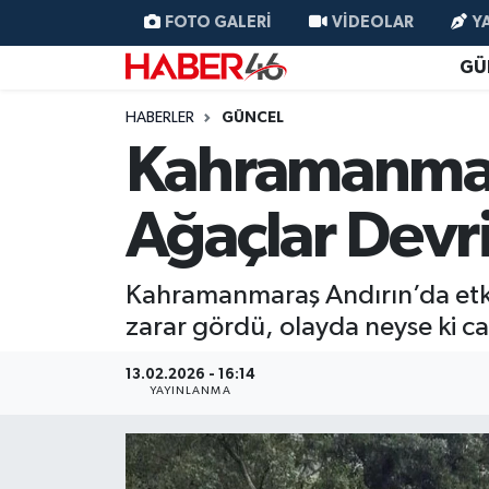
FOTO GALERI
VIDEOLAR
Y
GÜ
GÜNCEL
Nöbetçi Eczaneler
HABERLER
GÜNCEL
SİYASET
Hava Durumu
Kahramanmara
EKONOMİ
Kahramanmaraş Namaz Vakitleri
Ağaçlar Devri
SPOR
Trafik Durumu
Kahramanmaraş Andırın’da etkili 
YAŞAM
Süper Lig Puan Durumu ve Fikstür
zarar gördü, olayda neyse ki c
TEKNOLOJİ
Tüm Manşetler
13.02.2026 - 16:14
YAYINLANMA
SAĞLIK
Son Dakika Haberleri
EĞİTİM
Haber Arşivi