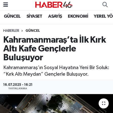
GÜNCEL
SİYASET
ASAYİŞ
EKONOMİ
YEREL Y
GÜNCEL
Nöbetçi Eczaneler
HABERLER
GÜNCEL
SİYASET
Hava Durumu
Kahramanmaraş’ta İlk Kırk
EKONOMİ
Kahramanmaraş Namaz Vakitleri
Altı Kafe Gençlerle
Buluşuyor
SPOR
Trafik Durumu
Kahramanmaraş’ın Sosyal Hayatına Yeni Bir Soluk:
YAŞAM
Süper Lig Puan Durumu ve Fikstür
“Kırk Altı Meydan” Gençlerle Buluşuyor.
TEKNOLOJİ
Tüm Manşetler
16.07.2025 - 16:21
YAYINLANMA
SAĞLIK
Son Dakika Haberleri
EĞİTİM
Haber Arşivi