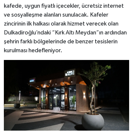
KİTAP
kafede, uygun fiyatlı içecekler, ücretsiz internet
ve sosyalleşme alanları sunulacak. Kafeler
HEDEF2020
zincirinin ilk halkası olarak hizmet verecek olan
Dulkadiroğlu’ndaki “Kırk Altı Meydan”ın ardından
OTOMOBİL
şehrin farklı bölgelerinde de benzer tesislerin
MİZAH
kurulması hedefleniyor.
TARİH
Genel
Politika
YEREL
BÖLGEDEN