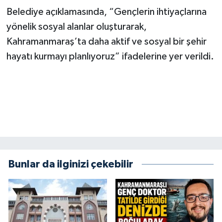
BİLİM TEKNOLOJİ
Belediye açıklamasında, “Gençlerin ihtiyaçlarına
yönelik sosyal alanlar oluşturarak,
ASAYİŞ
Kahramanmaraş’ta daha aktif ve sosyal bir şehir
hayatı kurmayı planlıyoruz” ifadelerine yer verildi.
SEÇİM 2015
ÇEVRE
BİLİM VE TEKNOLOJİ
YARIŞMALAR
TANITIM
Bunlar da ilginizi çekebilir
HABERDE İNSAN