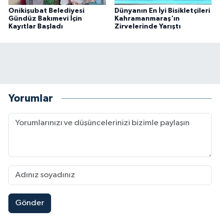
Onikişubat Belediyesi
Dünyanın En İyi Bisikletçileri
Gündüz Bakımevi İçin
Kahramanmaraş'ın
Kayıtlar Başladı
Zirvelerinde Yarıştı
Yorumlar
Gönder
Kahramanmaraş'ta Said Bey Sitesi Davasında 3 K
12:06 |
Mersin'de Tatil Kabusu! Kahramanmaraşlı Genç 
19:49 |