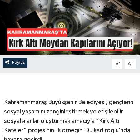
İLÇE HABERLERİ
KÜLTÜR-SANAT
KSÜ
DÜNYA
Paylaş
-
+
A
A
ROPORTAJ
MAGAZİN
Kahramanmaraş Büyükşehir Belediyesi, gençlerin
KADIN-AİLE
sosyal yaşamını zenginleştirmek ve erişilebilir
sosyal alanlar oluşturmak amacıyla “Kırk Altı
YEREL YÖNETİM
Kafeler” projesinin ilk örneğini Dulkadiroğlu’nda
MEDYA
hayata geçirdi.