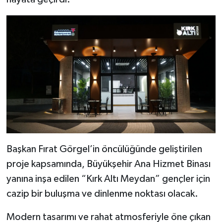
SEÇİM 2011
ÜÇÜNCÜ SAYFA
BİLİMNET
Yemek
SİVİL TOPLUM
Başkan Fırat Görgel’in öncülüğünde geliştirilen
SEÇİM 2014
proje kapsamında, Büyükşehir Ana Hizmet Binası
KİM KİMDİR
yanına inşa edilen “Kırk Altı Meydan” gençler için
cazip bir buluşma ve dinlenme noktası olacak.
ÇEK GÖNDER
Modern tasarımı ve rahat atmosferiyle öne çıkan