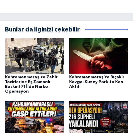
KİTAP
HEDEF2020
Bunlar da ilginizi çekebilir
OTOMOBİL
MİZAH
TARİH
Kahramanmaraş'ta Zehir
Kahramanmaraş'ta Bıçaklı
Genel
Tacirlerine Eş Zamanlı
Kavga: Kuzey Park'ta Kan
Baskın! 71 İlde Narko
Aktı!
Operasyon
Politika
YEREL
BÖLGEDEN