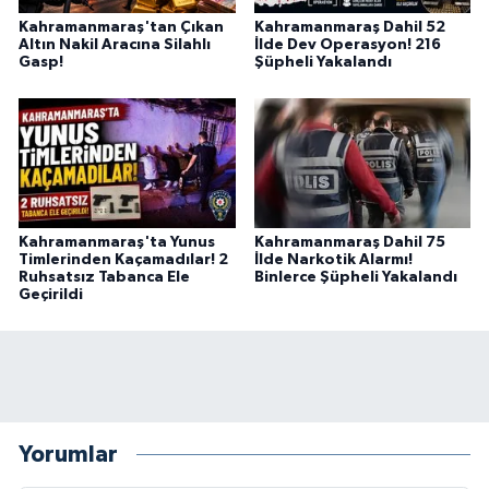
BİLİM TEKNOLOJİ
Kahramanmaraş'tan Çıkan
Kahramanmaraş Dahil 52
Altın Nakil Aracına Silahlı
İlde Dev Operasyon! 216
Gasp!
Şüpheli Yakalandı
ASAYİŞ
SEÇİM 2015
ÇEVRE
BİLİM VE TEKNOLOJİ
Kahramanmaraş'ta Yunus
Kahramanmaraş Dahil 75
Timlerinden Kaçamadılar! 2
İlde Narkotik Alarmı!
Ruhsatsız Tabanca Ele
Binlerce Şüpheli Yakalandı
Geçirildi
YARIŞMALAR
TANITIM
HABERDE İNSAN
Yorumlar