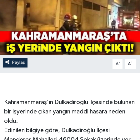
İLÇE HABERLERİ
KÜLTÜR-SANAT
KSÜ
DÜNYA
Paylaş
-
+
A
A
ROPORTAJ
MAGAZİN
Kahramanmaraş’ın Dulkadiroğlu ilçesinde bulunan
KADIN-AİLE
bir işyerinde çıkan yangın maddi hasara neden
oldu.
YEREL YÖNETİM
Edinilen bilgiye göre, Dulkadiroğlu İlçesi
MEDYA
Menderes Mahallesi 46004 Sokak üzerinde yer