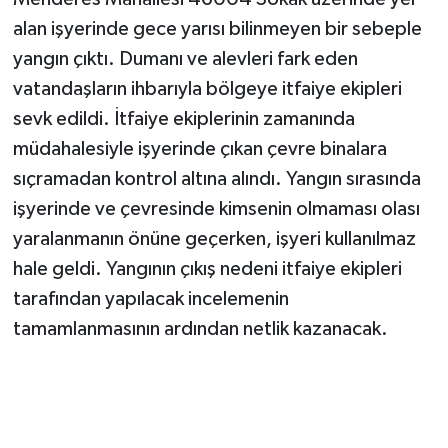
alan işyerinde gece yarısı bilinmeyen bir sebeple
SEÇİM 2011
yangın çıktı. Dumanı ve alevleri fark eden
vatandaşların ihbarıyla bölgeye itfaiye ekipleri
ÜÇÜNCÜ SAYFA
sevk edildi. İtfaiye ekiplerinin zamanında
müdahalesiyle işyerinde çıkan çevre binalara
BİLİMNET
sıçramadan kontrol altına alındı. Yangın sırasında
Yemek
işyerinde ve çevresinde kimsenin olmaması olası
yaralanmanın önüne geçerken, işyeri kullanılmaz
SİVİL TOPLUM
hale geldi. Yangının çıkış nedeni itfaiye ekipleri
tarafından yapılacak incelemenin
SEÇİM 2014
tamamlanmasının ardından netlik kazanacak.
KİM KİMDİR
ÇEK GÖNDER