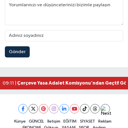
Gönder
Kahramanmaraşlı İşçi Adana'daki Tünel Faciasın
17:19 |
Kahramanmaraş'ta Kayıp Çocuk Sulama Kanalın
15:00 |
Kahramanmaraş'ta Zakkum Rüzgârı! KAFUM Tıkl
12:28 |
Kahramanmaraş'ta Kasten Öldürme ve Fuhşa Teşvi
12:18 |
Çerçeve Yasa Adalet Komisyonu'ndan Geçti! Gö
09:11 |
Kahramanmaraş'taki Okul Saldırısı TBMM Günde
09:04 |
Kahramanmaraş'ta Uluslararası Bisiklet Heyecan
22:09 |
Kahramanmaraş'ta Pusula Maraş Eğitim Merkezi
20:14 |
Kahramanmaraş'ta Tarım İçin Su Seferberliği Ba
20:05 |
Kahramanmaraş'ta 5 Kilometrelik Yolda Sıcak As
Künye
GÜNCEL
İletişim
EĞİTİM
SİYASET
Reklam
20:02 |
EKONOMİ
Göksun
YAŞAM
SPOR
Andırın