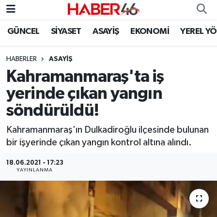
GÜNCEL
SİYASET
ASAYİŞ
EKONOMİ
YEREL Y
GÜNCEL
Nöbetçi Eczaneler
HABERLER
ASAYİŞ
SİYASET
Hava Durumu
Kahramanmaraş'ta iş
EKONOMİ
Kahramanmaraş Namaz Vakitleri
yerinde çıkan yangın
söndürüldü!
SPOR
Trafik Durumu
Kahramanmaraş’ın Dulkadiroğlu ilçesinde bulunan
YAŞAM
Süper Lig Puan Durumu ve Fikstür
bir işyerinde çıkan yangın kontrol altına alındı.
TEKNOLOJİ
Tüm Manşetler
18.06.2021 - 17:23
YAYINLANMA
SAĞLIK
Son Dakika Haberleri
EĞİTİM
Haber Arşivi