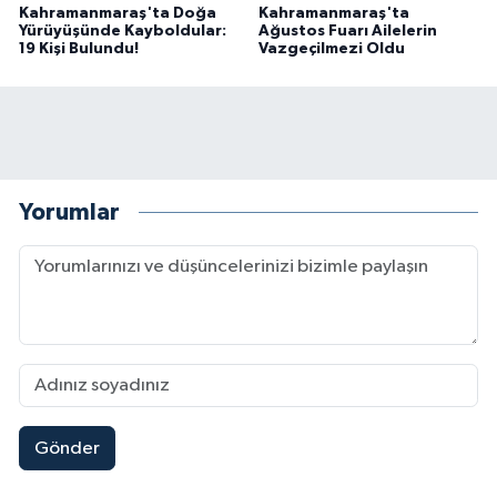
Kahramanmaraş'ta Doğa
Kahramanmaraş'ta
Yürüyüşünde Kayboldular:
Ağustos Fuarı Ailelerin
19 Kişi Bulundu!
Vazgeçilmezi Oldu
Yorumlar
Gönder
Kahramanmaraş’ta Hafif Ticari Araç Takla Attı: 6
17:08 |
Kahramanmaraş'ta 6 Şubat'ta Yıkılmıştı! Fatma
16:45 |