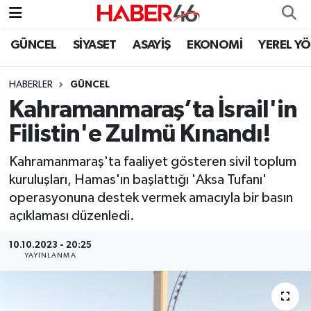
GÜNCEL
SİYASET
ASAYİŞ
EKONOMİ
YEREL Y
GÜNCEL
Nöbetçi Eczaneler
HABERLER
GÜNCEL
SİYASET
Hava Durumu
Kahramanmaraş’ta İsrail'in
EKONOMİ
Kahramanmaraş Namaz Vakitleri
Filistin'e Zulmü Kınandı!
SPOR
Trafik Durumu
Kahramanmaraş'ta faaliyet gösteren sivil toplum
kuruluşları, Hamas'ın başlattığı 'Aksa Tufanı'
YAŞAM
Süper Lig Puan Durumu ve Fikstür
operasyonuna destek vermek amacıyla bir basın
açıklaması düzenledi.
TEKNOLOJİ
Tüm Manşetler
10.10.2023 - 20:25
YAYINLANMA
SAĞLIK
Son Dakika Haberleri
EĞİTİM
Haber Arşivi