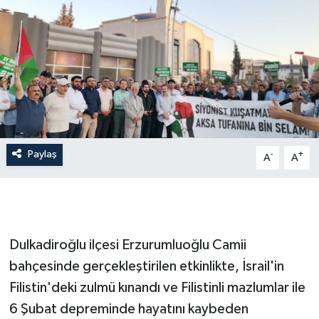
İLÇE HABERLERİ
KÜLTÜR-SANAT
KSÜ
DÜNYA
Paylaş
-
+
A
A
ROPORTAJ
MAGAZİN
KADIN-AİLE
Dulkadiroğlu ilçesi Erzurumluoğlu Camii
bahçesinde gerçekleştirilen etkinlikte, İsrail'in
YEREL YÖNETİM
Filistin'deki zulmü kınandı ve Filistinli mazlumlar ile
6 Şubat depreminde hayatını kaybeden
MEDYA