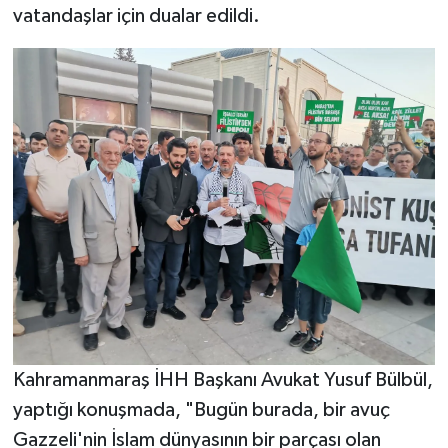
vatandaşlar için dualar edildi.
SEÇİM 2011
ÜÇÜNCÜ SAYFA
BİLİMNET
Yemek
SİVİL TOPLUM
SEÇİM 2014
KİM KİMDİR
Kahramanmaraş İHH Başkanı Avukat Yusuf Bülbül,
ÇEK GÖNDER
yaptığı konuşmada, "Bugün burada, bir avuç
Gazzeli'nin İslam dünyasının bir parçası olan