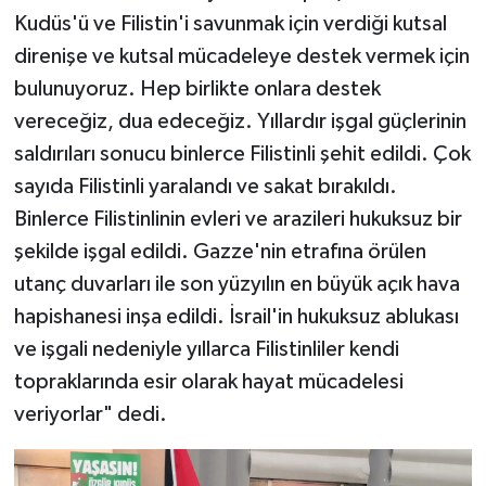
KİTAP
Kudüs'ü ve Filistin'i savunmak için verdiği kutsal
direnişe ve kutsal mücadeleye destek vermek için
HEDEF2020
bulunuyoruz. Hep birlikte onlara destek
OTOMOBİL
vereceğiz, dua edeceğiz. Yıllardır işgal güçlerinin
saldırıları sonucu binlerce Filistinli şehit edildi. Çok
MİZAH
sayıda Filistinli yaralandı ve sakat bırakıldı.
Binlerce Filistinlinin evleri ve arazileri hukuksuz bir
TARİH
şekilde işgal edildi. Gazze'nin etrafına örülen
utanç duvarları ile son yüzyılın en büyük açık hava
Genel
hapishanesi inşa edildi. İsrail'in hukuksuz ablukası
Politika
ve işgali nedeniyle yıllarca Filistinliler kendi
topraklarında esir olarak hayat mücadelesi
YEREL
veriyorlar" dedi.
BÖLGEDEN