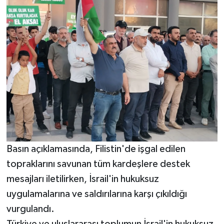
BİLİM TEKNOLOJİ
ASAYİŞ
SEÇİM 2015
ÇEVRE
BİLİM VE TEKNOLOJİ
YARIŞMALAR
Basın açıklamasında, Filistin'de işgal edilen
TANITIM
topraklarını savunan tüm kardeşlere destek
mesajları iletilirken, İsrail'in hukuksuz
HABERDE İNSAN
uygulamalarına ve saldırılarına karşı çıkıldığı
vurgulandı.