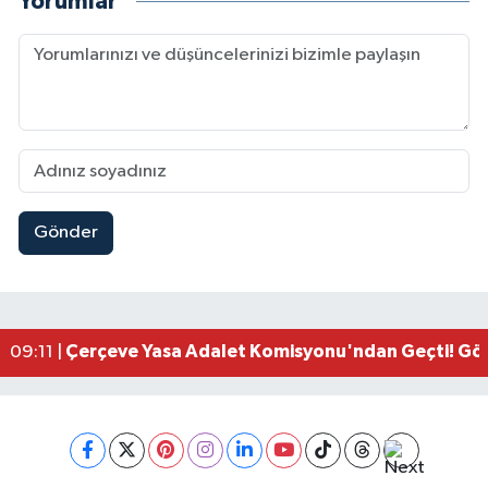
Yorumlar
Gönder
Kahramanmaraşlı İşçi Adana'daki Tünel Faciasın
17:19 |
Kahramanmaraş'ta Kayıp Çocuk Sulama Kanalın
15:00 |
Kahramanmaraş'ta Zakkum Rüzgârı! KAFUM Tıkl
12:28 |
Kahramanmaraş'ta Kasten Öldürme ve Fuhşa Teşvi
12:18 |
Çerçeve Yasa Adalet Komisyonu'ndan Geçti! Gö
09:11 |
Kahramanmaraş'taki Okul Saldırısı TBMM Günde
09:04 |
Kahramanmaraş'ta Uluslararası Bisiklet Heyecan
22:09 |
Kahramanmaraş'ta Pusula Maraş Eğitim Merkezi
20:14 |
Kahramanmaraş'ta Tarım İçin Su Seferberliği Ba
20:05 |