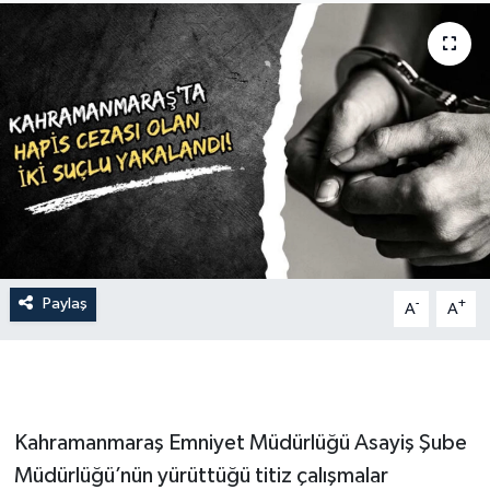
İLÇE HABERLERİ
KÜLTÜR-SANAT
KSÜ
DÜNYA
ROPORTAJ
Paylaş
-
+
A
A
MAGAZİN
KADIN-AİLE
YEREL YÖNETİM
Kahramanmaraş Emniyet Müdürlüğü Asayiş Şube
Müdürlüğü’nün yürüttüğü titiz çalışmalar
MEDYA