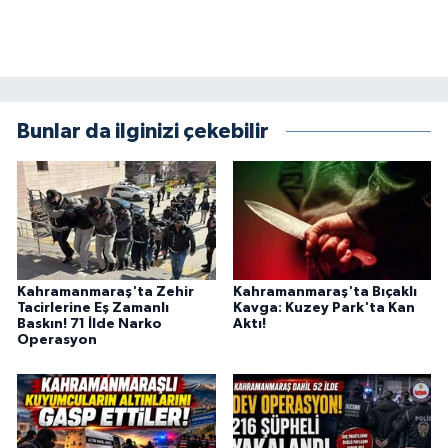
KİTAP
HEDEF2020
OTOMOBİL
Bunlar da ilginizi çekebilir
MİZAH
TARİH
Genel
Kahramanmaraş'ta Zehir
Kahramanmaraş'ta Bıçaklı
Tacirlerine Eş Zamanlı
Kavga: Kuzey Park'ta Kan
Politika
Baskın! 71 İlde Narko
Aktı!
Operasyon
YEREL
BÖLGEDEN