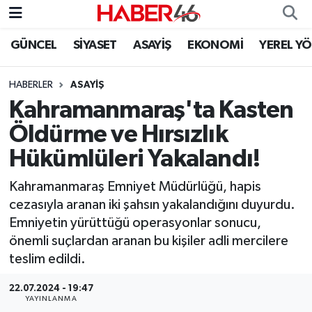
GÜNCEL
SİYASET
ASAYİŞ
EKONOMİ
YEREL Y
GÜNCEL
Nöbetçi Eczaneler
HABERLER
ASAYİŞ
SİYASET
Hava Durumu
Kahramanmaraş'ta Kasten
EKONOMİ
Kahramanmaraş Namaz Vakitleri
Öldürme ve Hırsızlık
Hükümlüleri Yakalandı!
SPOR
Trafik Durumu
Kahramanmaraş Emniyet Müdürlüğü, hapis
YAŞAM
Süper Lig Puan Durumu ve Fikstür
cezasıyla aranan iki şahsın yakalandığını duyurdu.
Emniyetin yürüttüğü operasyonlar sonucu,
TEKNOLOJİ
Tüm Manşetler
önemli suçlardan aranan bu kişiler adli mercilere
teslim edildi.
SAĞLIK
Son Dakika Haberleri
22.07.2024 - 19:47
EĞİTİM
Haber Arşivi
YAYINLANMA