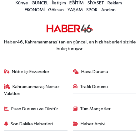
Kahramanmaraş'ta 5 Kilometrelik Yolda Sıcak As
Künye
GÜNCEL
İletişim
EĞİTİM
SİYASET
Reklam
20:02 |
EKONOMİ
Göksun
YAŞAM
SPOR
Andırın
Haber46, Kahramanmaraş'tan en güncel, en hızlı haberleri sizinle
buluşturuyor.
Nöbetçi Eczaneler
Hava Durumu
Kahramanmaraş Namaz
Trafik Durumu
Vakitleri
Puan Durumu ve Fikstür
Tüm Manşetler
Son Dakika Haberleri
Haber Arşivi