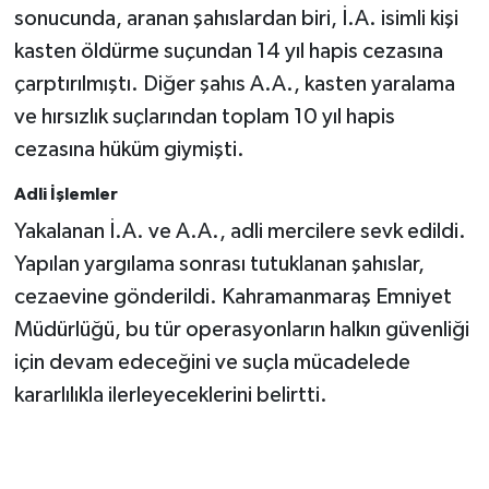
sonucunda, aranan şahıslardan biri, İ.A. isimli kişi
kasten öldürme suçundan 14 yıl hapis cezasına
SEÇİM 2011
çarptırılmıştı. Diğer şahıs A.A., kasten yaralama
ÜÇÜNCÜ SAYFA
ve hırsızlık suçlarından toplam 10 yıl hapis
cezasına hüküm giymişti.
BİLİMNET
Adli İşlemler
Yemek
Yakalanan İ.A. ve A.A., adli mercilere sevk edildi.
Yapılan yargılama sonrası tutuklanan şahıslar,
SİVİL TOPLUM
cezaevine gönderildi. Kahramanmaraş Emniyet
Müdürlüğü, bu tür operasyonların halkın güvenliği
SEÇİM 2014
için devam edeceğini ve suçla mücadelede
KİM KİMDİR
kararlılıkla ilerleyeceklerini belirtti.
ÇEK GÖNDER