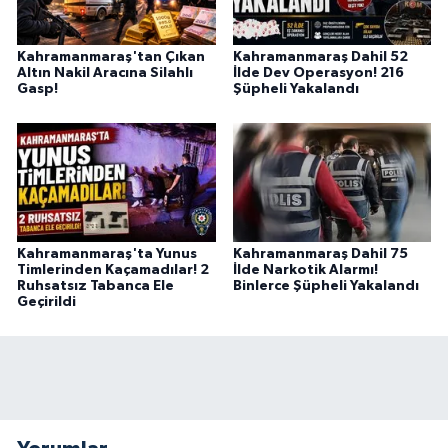
BİLİM TEKNOLOJİ
Kahramanmaraş'tan Çıkan
Kahramanmaraş Dahil 52
ASAYİŞ
Altın Nakil Aracına Silahlı
İlde Dev Operasyon! 216
Gasp!
Şüpheli Yakalandı
SEÇİM 2015
ÇEVRE
BİLİM VE TEKNOLOJİ
Kahramanmaraş'ta Yunus
Kahramanmaraş Dahil 75
Timlerinden Kaçamadılar! 2
İlde Narkotik Alarmı!
YARIŞMALAR
Ruhsatsız Tabanca Ele
Binlerce Şüpheli Yakalandı
Geçirildi
TANITIM
HABERDE İNSAN