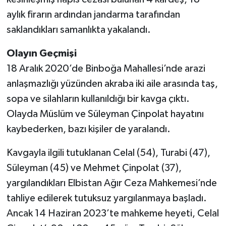
aylık firarın ardından jandarma tarafından
SEÇİM 2011
saklandıkları samanlıkta yakalandı.
ÜÇÜNCÜ SAYFA
Olayın Geçmişi
18 Aralık 2020’de Binboğa Mahallesi’nde arazi
BİLİMNET
anlaşmazlığı yüzünden akraba iki aile arasında taş,
sopa ve silahların kullanıldığı bir kavga çıktı.
Yemek
Olayda Müslüm ve Süleyman Çinpolat hayatını
SİVİL TOPLUM
kaybederken, bazı kişiler de yaralandı.
SEÇİM 2014
Kavgayla ilgili tutuklanan Celal (54), Turabi (47),
Süleyman (45) ve Mehmet Çinpolat (37),
KİM KİMDİR
yargılandıkları Elbistan Ağır Ceza Mahkemesi’nde
tahliye edilerek tutuksuz yargılanmaya başladı.
ÇEK GÖNDER
Ancak 14 Haziran 2023’te mahkeme heyeti, Celal