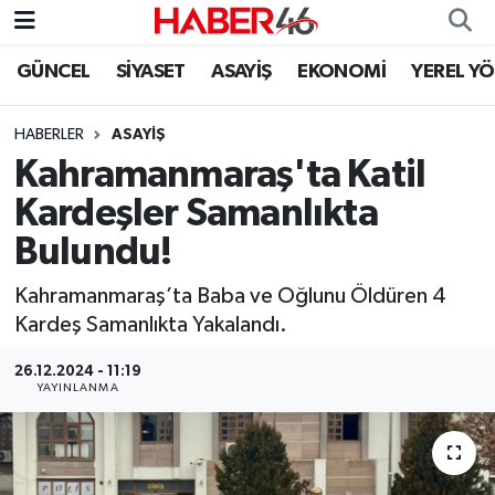
GÜNCEL
SİYASET
ASAYİŞ
EKONOMİ
YEREL Y
GÜNCEL
Nöbetçi Eczaneler
HABERLER
ASAYİŞ
SİYASET
Hava Durumu
Kahramanmaraş'ta Katil
EKONOMİ
Kahramanmaraş Namaz Vakitleri
Kardeşler Samanlıkta
Bulundu!
SPOR
Trafik Durumu
Kahramanmaraş’ta Baba ve Oğlunu Öldüren 4
YAŞAM
Süper Lig Puan Durumu ve Fikstür
Kardeş Samanlıkta Yakalandı.
TEKNOLOJİ
Tüm Manşetler
26.12.2024 - 11:19
YAYINLANMA
SAĞLIK
Son Dakika Haberleri
EĞİTİM
Haber Arşivi