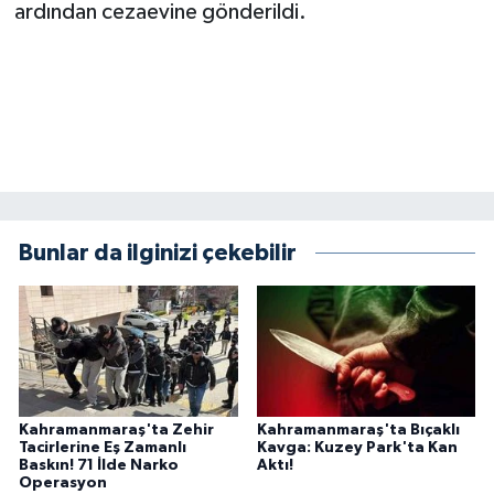
ardından cezaevine gönderildi.
BİLİM TEKNOLOJİ
ASAYİŞ
SEÇİM 2015
ÇEVRE
BİLİM VE TEKNOLOJİ
Bunlar da ilginizi çekebilir
YARIŞMALAR
TANITIM
HABERDE İNSAN
Kahramanmaraş'ta Zehir
Kahramanmaraş'ta Bıçaklı
Tacirlerine Eş Zamanlı
Kavga: Kuzey Park'ta Kan
Baskın! 71 İlde Narko
Aktı!
Operasyon