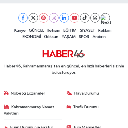
09:04 |
Kahramanmaraş'ta Uluslararası Bisiklet Heyecan
22:09 |
Kahramanmaraş'ta Pusula Maraş Eğitim Merkezi
20:14 |
Kahramanmaraş'ta Tarım İçin Su Seferberliği Ba
20:05 |
Kahramanmaraş'ta 5 Kilometrelik Yolda Sıcak As
Künye
GÜNCEL
İletişim
EĞİTİM
SİYASET
Reklam
20:02 |
EKONOMİ
Göksun
YAŞAM
SPOR
Andırın
Haber46, Kahramanmaraş'tan en güncel, en hızlı haberleri sizinle
buluşturuyor.
Nöbetçi Eczaneler
Hava Durumu
Kahramanmaraş Namaz
Trafik Durumu
Vakitleri
Puan Durumu ve Fikstür
Tüm Manşetler