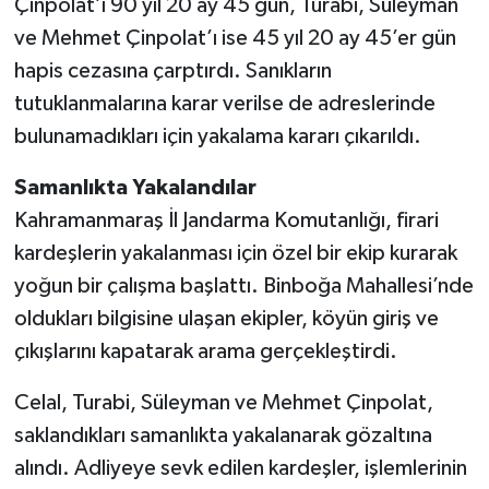
Çinpolat’ı 90 yıl 20 ay 45 gün, Turabi, Süleyman
KİTAP
ve Mehmet Çinpolat’ı ise 45 yıl 20 ay 45’er gün
HEDEF2020
hapis cezasına çarptırdı. Sanıkların
tutuklanmalarına karar verilse de adreslerinde
OTOMOBİL
bulunamadıkları için yakalama kararı çıkarıldı.
MİZAH
Samanlıkta Yakalandılar
Kahramanmaraş İl Jandarma Komutanlığı, firari
TARİH
kardeşlerin yakalanması için özel bir ekip kurarak
yoğun bir çalışma başlattı. Binboğa Mahallesi’nde
Genel
oldukları bilgisine ulaşan ekipler, köyün giriş ve
Politika
çıkışlarını kapatarak arama gerçekleştirdi.
YEREL
Celal, Turabi, Süleyman ve Mehmet Çinpolat,
saklandıkları samanlıkta yakalanarak gözaltına
BÖLGEDEN
alındı. Adliyeye sevk edilen kardeşler, işlemlerinin