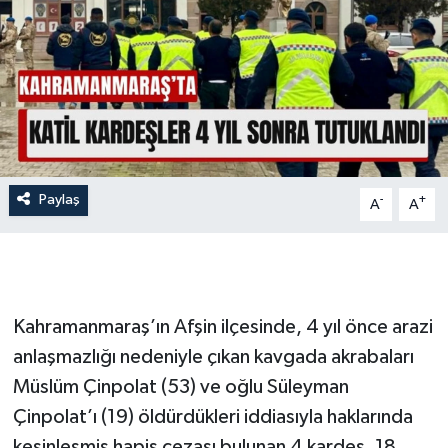
İLÇE HABERLERİ
KÜLTÜR-SANAT
KSÜ
DÜNYA
Paylaş
-
+
A
A
ROPORTAJ
MAGAZİN
Kahramanmaraş’ın Afşin ilçesinde, 4 yıl önce arazi
KADIN-AİLE
anlaşmazlığı nedeniyle çıkan kavgada akrabaları
Müslüm Çinpolat (53) ve oğlu Süleyman
YEREL YÖNETİM
Çinpolat’ı (19) öldürdükleri iddiasıyla haklarında
MEDYA
kesinleşmiş hapis cezası bulunan 4 kardeş, 18