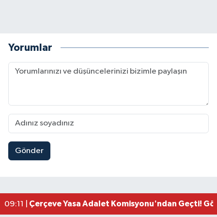
Yorumlar
Gönder
Kahramanmaraşlı İşçi Adana'daki Tünel Faciasın
17:19 |
Kahramanmaraş'ta Kayıp Çocuk Sulama Kanalın
15:00 |
Kahramanmaraş'ta Zakkum Rüzgârı! KAFUM Tıkl
12:28 |
Kahramanmaraş'ta Kasten Öldürme ve Fuhşa Teşvi
12:18 |
Çerçeve Yasa Adalet Komisyonu'ndan Geçti! Gö
09:11 |
Kahramanmaraş'taki Okul Saldırısı TBMM Günde