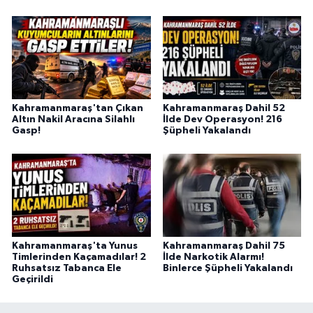
Kahramanmaraş'tan Çıkan
Kahramanmaraş Dahil 52
Altın Nakil Aracına Silahlı
İlde Dev Operasyon! 216
Gasp!
Şüpheli Yakalandı
Kahramanmaraş'ta Yunus
Kahramanmaraş Dahil 75
Timlerinden Kaçamadılar! 2
İlde Narkotik Alarmı!
Ruhsatsız Tabanca Ele
Binlerce Şüpheli Yakalandı
Geçirildi