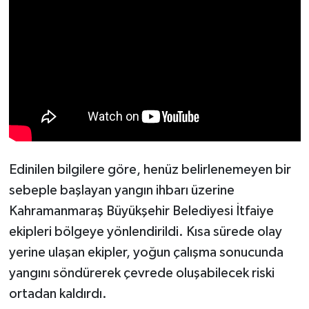
KİTAP
HEDEF2020
OTOMOBİL
MİZAH
TARİH
Edinilen bilgilere göre, henüz belirlenemeyen bir
Genel
sebeple başlayan yangın ihbarı üzerine
Kahramanmaraş Büyükşehir Belediyesi İtfaiye
Politika
ekipleri bölgeye yönlendirildi. Kısa sürede olay
YEREL
yerine ulaşan ekipler, yoğun çalışma sonucunda
yangını söndürerek çevrede oluşabilecek riski
BÖLGEDEN
ortadan kaldırdı.