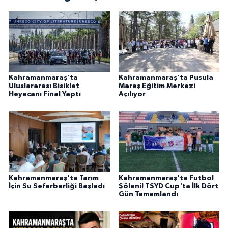
Kahramanmaraş'ta
Kahramanmaraş'ta Pusula
Uluslararası Bisiklet
Maraş Eğitim Merkezi
Heyecanı Final Yaptı
Açılıyor
Kahramanmaraş'ta Tarım
Kahramanmaraş'ta Futbol
İçin Su Seferberliği Başladı
Şöleni! TSYD Cup'ta İlk Dört
Gün Tamamlandı