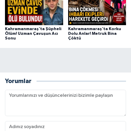
Kahramanmaraş'ta Şüpheli
Kahramanmaraş'ta Korku
Ölüm! Uzman Çavuşun Acı
Dolu Anlar! Metruk Bina
Sonu
Çöktü
Yorumlar