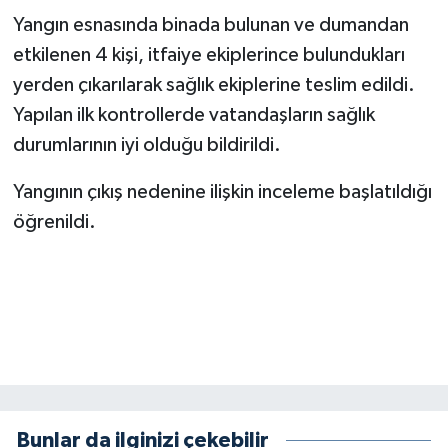
BİLİM TEKNOLOJİ
Yangın esnasında binada bulunan ve dumandan
etkilenen 4 kişi, itfaiye ekiplerince bulundukları
ASAYİŞ
yerden çıkarılarak sağlık ekiplerine teslim edildi.
Yapılan ilk kontrollerde vatandaşların sağlık
SEÇİM 2015
durumlarının iyi olduğu bildirildi.
ÇEVRE
Yangının çıkış nedenine ilişkin inceleme başlatıldığı
öğrenildi.
BİLİM VE TEKNOLOJİ
YARIŞMALAR
TANITIM
HABERDE İNSAN
Bunlar da ilginizi çekebilir