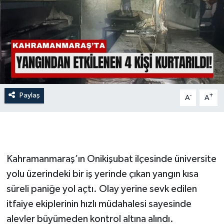
İLÇE HABERLERİ
KÜLTÜR-SANAT
KSÜ
DÜNYA
Paylaş
-
+
A
A
ROPORTAJ
MAGAZİN
Kahramanmaraş’ın Onikişubat ilçesinde üniversite
KADIN-AİLE
yolu üzerindeki bir iş yerinde çıkan yangın kısa
süreli paniğe yol açtı. Olay yerine sevk edilen
YEREL YÖNETİM
itfaiye ekiplerinin hızlı müdahalesi sayesinde
alevler büyümeden kontrol altına alındı.
MEDYA