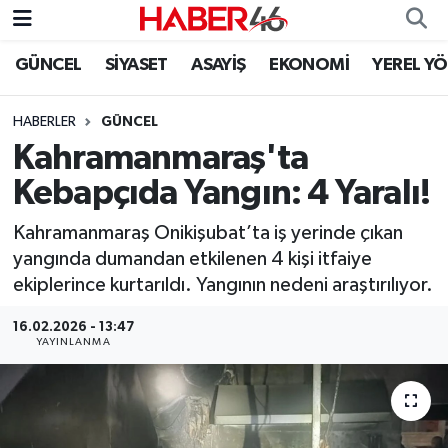
GÜNCEL
SİYASET
ASAYİŞ
EKONOMİ
YEREL Y
GÜNCEL
Nöbetçi Eczaneler
HABERLER
GÜNCEL
SİYASET
Hava Durumu
Kahramanmaraş'ta
EKONOMİ
Kahramanmaraş Namaz Vakitleri
Kebapçıda Yangın: 4 Yaralı!
SPOR
Trafik Durumu
Kahramanmaraş Onikişubat’ta iş yerinde çıkan
yangında dumandan etkilenen 4 kişi itfaiye
YAŞAM
Süper Lig Puan Durumu ve Fikstür
ekiplerince kurtarıldı. Yangının nedeni araştırılıyor.
16.02.2026 - 13:47
TEKNOLOJİ
Tüm Manşetler
YAYINLANMA
SAĞLIK
Son Dakika Haberleri
EĞİTİM
Haber Arşivi