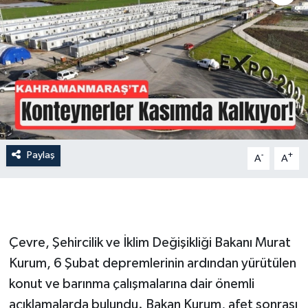
İLÇE HABERLERİ
KÜLTÜR-SANAT
KSÜ
DÜNYA
Paylaş
-
+
A
A
ROPORTAJ
MAGAZİN
KADIN-AİLE
Çevre, Şehircilik ve İklim Değişikliği Bakanı Murat
Kurum, 6 Şubat depremlerinin ardından yürütülen
YEREL YÖNETİM
konut ve barınma çalışmalarına dair önemli
açıklamalarda bulundu. Bakan Kurum, afet sonrası
MEDYA