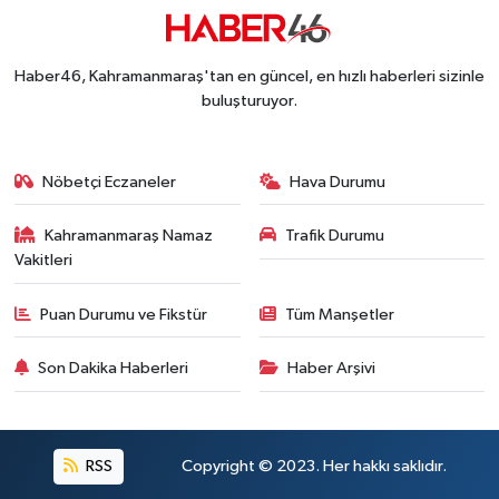
Kahramanmaraş-Göksun Yolunu Kullananlar Dik
13:27 |
Kahramanmaraş'ta Fabrika Alevlere Teslim Oldu!
11:45 |
Haber46, Kahramanmaraş'tan en güncel, en hızlı haberleri sizinle
Kahramanmaraş'ın Tarihi Mirası İçin Ankara'da Kr
22:09 |
buluşturuyor.
Kahramanmaraş'ta Gazneliler Caddesi Yeni Yüzü
21:56 |
Kahramanmaraş'ta Acı Son! Kayıp Yaşlı Adam Be
21:05 |
Nöbetçi Eczaneler
Hava Durumu
Kahramanmaraş Namaz
Trafik Durumu
Vakitleri
Puan Durumu ve Fikstür
Tüm Manşetler
Son Dakika Haberleri
Haber Arşivi
RSS
Copyright © 2023. Her hakkı saklıdır.