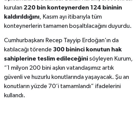
kurulan
220 bin konteynerden 124 bininin
SEÇİM 2011
kaldırıldığını
, Kasım ayı itibarıyla tüm
konteynerlerin tamamen boşaltılacağını duyurdu.
ÜÇÜNCÜ SAYFA
Cumhurbaşkanı Recep Tayyip Erdoğan’ın da
BİLİMNET
katılacağı törende
300 bininci konutun hak
sahiplerine teslim edileceğini
söyleyen Kurum,
Yemek
“1 milyon 200 bini aşkın vatandaşımız artık
SİVİL TOPLUM
güvenli ve huzurlu konutlarında yaşayacak. Şu an
konutların yüzde 70’i tamamlandı” ifadelerini
SEÇİM 2014
kullandı.
KİM KİMDİR
ÇEK GÖNDER