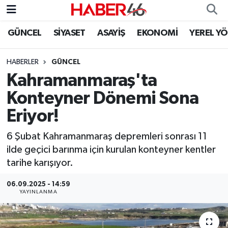
GÜNCEL
SİYASET
ASAYİŞ
EKONOMİ
YEREL Y
GÜNCEL
Nöbetçi Eczaneler
HABERLER
GÜNCEL
SİYASET
Hava Durumu
Kahramanmaraş'ta
EKONOMİ
Kahramanmaraş Namaz Vakitleri
Konteyner Dönemi Sona
Eriyor!
SPOR
Trafik Durumu
6 Şubat Kahramanmaraş depremleri sonrası 11
YAŞAM
Süper Lig Puan Durumu ve Fikstür
ilde geçici barınma için kurulan konteyner kentler
tarihe karışıyor.
TEKNOLOJİ
Tüm Manşetler
06.09.2025 - 14:59
YAYINLANMA
SAĞLIK
Son Dakika Haberleri
EĞİTİM
Haber Arşivi