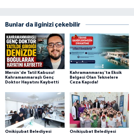
KİTAP
HEDEF2020
Bunlar da ilginizi çekebilir
OTOMOBİL
MİZAH
TARİH
Mersin'de Tatil Kabusu!
Kahramanmaraş'ta Eksik
Kahramanmaraşlı Genç
Belgesi Olan Teknelere
Genel
Doktor Hayatını Kaybetti
Ceza Kapıda!
Politika
YEREL
BÖLGEDEN
Onikişubat Belediyesi
Onikişubat Belediyesi