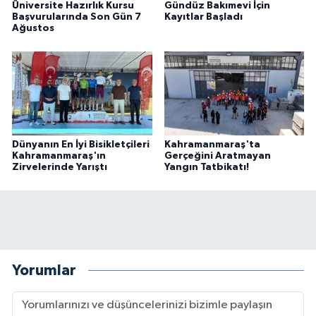
Üniversite Hazırlık Kursu
Gündüz Bakımevi İçin
BİLİM TEKNOLOJİ
Başvurularında Son Gün 7
Kayıtlar Başladı
Ağustos
ASAYİŞ
SEÇİM 2015
ÇEVRE
Dünyanın En İyi Bisikletçileri
Kahramanmaraş'ta
BİLİM VE TEKNOLOJİ
Kahramanmaraş'ın
Gerçeğini Aratmayan
Zirvelerinde Yarıştı
Yangın Tatbikatı!
YARIŞMALAR
TANITIM
HABERDE İNSAN
Yorumlar