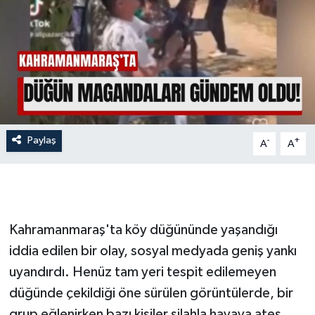
İLÇE HABERLERİ
KÜLTÜR-SANAT
KSÜ
DÜNYA
Paylaş
-
+
A
A
ROPORTAJ
MAGAZİN
Kahramanmaraş'ta köy düğününde yaşandığı
KADIN-AİLE
iddia edilen bir olay, sosyal medyada geniş yankı
uyandırdı. Henüz tam yeri tespit edilemeyen
YEREL YÖNETİM
düğünde çekildiği öne sürülen görüntülerde, bir
MEDYA
grup eğlenirken bazı kişiler silahla havaya ateş