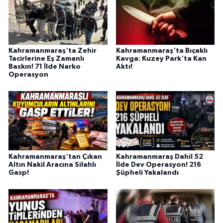
Kahramanmaraş'ta Zehir
Kahramanmaraş'ta Bıçaklı
Tacirlerine Eş Zamanlı
Kavga: Kuzey Park'ta Kan
Baskın! 71 İlde Narko
Aktı!
Operasyon
Kahramanmaraş'tan Çıkan
Kahramanmaraş Dahil 52
Altın Nakil Aracına Silahlı
İlde Dev Operasyon! 216
Gasp!
Şüpheli Yakalandı