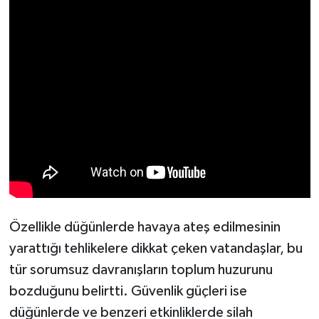
KİTAP
HEDEF2020
OTOMOBİL
MİZAH
TARİH
Genel
Politika
Özellikle düğünlerde havaya ateş edilmesinin
yarattığı tehlikelere dikkat çeken vatandaşlar, bu
YEREL
tür sorumsuz davranışların toplum huzurunu
bozduğunu belirtti. Güvenlik güçleri ise
BÖLGEDEN
düğünlerde ve benzeri etkinliklerde silah