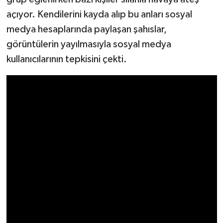
açıyor. Kendilerini kayda alıp bu anları sosyal
SEÇİM 2011
medya hesaplarında paylaşan şahıslar,
görüntülerin yayılmasıyla sosyal medya
ÜÇÜNCÜ SAYFA
kullanıcılarının tepkisini çekti.
BİLİMNET
Yemek
SİVİL TOPLUM
SEÇİM 2014
KİM KİMDİR
ÇEK GÖNDER