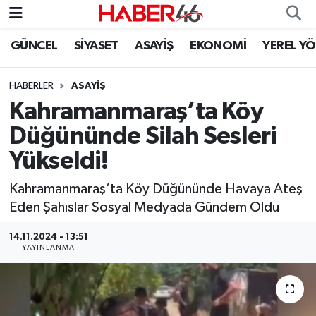
GÜNCEL
SİYASET
ASAYİŞ
EKONOMİ
YEREL Y
GÜNCEL
Nöbetçi Eczaneler
HABERLER
ASAYİŞ
SİYASET
Hava Durumu
Kahramanmaraş’ta Köy
EKONOMİ
Kahramanmaraş Namaz Vakitleri
Düğününde Silah Sesleri
Yükseldi!
SPOR
Trafik Durumu
Kahramanmaraş’ta Köy Düğününde Havaya Ateş
YAŞAM
Süper Lig Puan Durumu ve Fikstür
Eden Şahıslar Sosyal Medyada Gündem Oldu
TEKNOLOJİ
Tüm Manşetler
14.11.2024 - 13:51
YAYINLANMA
SAĞLIK
Son Dakika Haberleri
EĞİTİM
Haber Arşivi