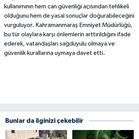
BİLİM TEKNOLOJİ
kullanımının hem can güvenliği açısından tehlikeli
olduğunu hem de yasal sonuçlar doğurabileceğini
ASAYİŞ
vurguluyor. Kahramanmaraş Emniyet Müdürlüğü,
bu tür olaylara karşı önlemlerin arttırıldığını ifade
SEÇİM 2015
ederek, vatandaşları sağduyulu olmaya ve
güvenlik kurallarına uymaya davet etti.
ÇEVRE
BİLİM VE TEKNOLOJİ
YARIŞMALAR
TANITIM
HABERDE İNSAN
Bunlar da ilginizi çekebilir