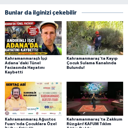
KİTAP
Bunlar da ilginizi çekebilir
HEDEF2020
OTOMOBİL
MİZAH
Kahramanmaraşlı İşçi
Kahramanmaraş'ta Kayıp
TARİH
Adana'daki Tünel
Çocuk Sulama Kanalında
Faciasında Hayatını
Bulundu!
Kaybetti
Genel
Politika
YEREL
BÖLGEDEN
Kahramanmaraş Ağustos
Kahramanmaraş'ta Zakkum
Fuarı'nda Çocuklara Özel
Rüzgârı! KAFUM Tıklım