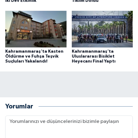
İki Dev Etkinlik
Tıklım Doldu
BİLİM TEKNOLOJİ
ASAYİŞ
SEÇİM 2015
Kahramanmaraş'ta Kasten
Kahramanmaraş'ta
ÇEVRE
Öldürme ve Fuhşa Teşvik
Uluslararası Bisiklet
Suçluları Yakalandı!
Heyecanı Final Yaptı
BİLİM VE TEKNOLOJİ
YARIŞMALAR
TANITIM
Yorumlar
HABERDE İNSAN