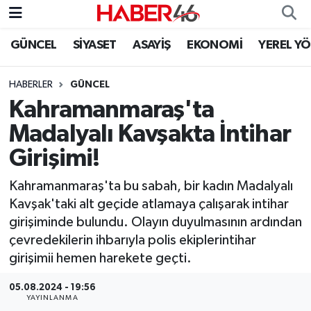
GÜNCEL
SİYASET
ASAYİŞ
EKONOMİ
YEREL Y
GÜNCEL
Nöbetçi Eczaneler
HABERLER
GÜNCEL
SİYASET
Hava Durumu
Kahramanmaraş'ta
EKONOMİ
Kahramanmaraş Namaz Vakitleri
Madalyalı Kavşakta İntihar
Girişimi!
SPOR
Trafik Durumu
Kahramanmaraş'ta bu sabah, bir kadın Madalyalı
YAŞAM
Süper Lig Puan Durumu ve Fikstür
Kavşak'taki alt geçide atlamaya çalışarak intihar
girişiminde bulundu. Olayın duyulmasının ardından
TEKNOLOJİ
Tüm Manşetler
çevredekilerin ihbarıyla polis ekiplerintihar
girişimii hemen harekete geçti.
SAĞLIK
Son Dakika Haberleri
05.08.2024 - 19:56
EĞİTİM
Haber Arşivi
YAYINLANMA