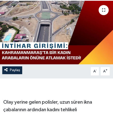
İLÇE HABERLERİ
KÜLTÜR-SANAT
KSÜ
DÜNYA
ROPORTAJ
Paylaş
-
+
A
A
MAGAZİN
KADIN-AİLE
YEREL YÖNETİM
Olay yerine gelen polisler, uzun süren ikna
çabalarının ardından kadını tehlikeli
MEDYA