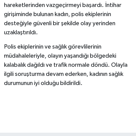
hareketlerinden vazgeçirmeyi başardı. İntihar
girişiminde bulunan kadın, polis ekiplerinin
SEÇİM 2011
desteğiyle güvenli bir şekilde olay yerinden
ÜÇÜNCÜ SAYFA
uzaklaştırıldı.
BİLİMNET
Polis ekiplerinin ve sağlık görevlilerinin
müdahaleleriyle, olayın yaşandığı bölgedeki
Yemek
kalabalık dağıldı ve trafik normale döndü. Olayla
ilgili soruşturma devam ederken, kadının sağlık
SİVİL TOPLUM
durumunun iyi olduğu bildirildi.
SEÇİM 2014
KİM KİMDİR
ÇEK GÖNDER