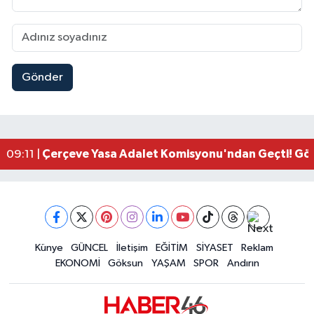
Gönder
Kahramanmaraşlı İşçi Adana'daki Tünel Faciasın
17:19 |
Kahramanmaraş'ta Kayıp Çocuk Sulama Kanalın
15:00 |
Kahramanmaraş'ta Zakkum Rüzgârı! KAFUM Tıkl
12:28 |
Kahramanmaraş'ta Kasten Öldürme ve Fuhşa Teşvi
12:18 |
Çerçeve Yasa Adalet Komisyonu'ndan Geçti! Gö
09:11 |
Kahramanmaraş'taki Okul Saldırısı TBMM Günde
09:04 |
Kahramanmaraş'ta Uluslararası Bisiklet Heyecan
22:09 |
Kahramanmaraş'ta Pusula Maraş Eğitim Merkezi
20:14 |
Kahramanmaraş'ta Tarım İçin Su Seferberliği Ba
20:05 |
Kahramanmaraş'ta 5 Kilometrelik Yolda Sıcak As
Künye
GÜNCEL
İletişim
EĞİTİM
SİYASET
Reklam
20:02 |
EKONOMİ
Göksun
YAŞAM
SPOR
Andırın