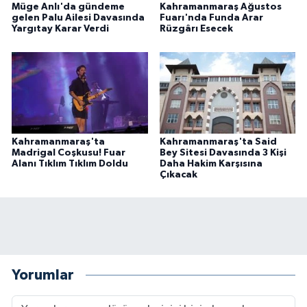
Müge Anlı'da gündeme
Kahramanmaraş Ağustos
gelen Palu Ailesi Davasında
Fuarı'nda Funda Arar
Yargıtay Karar Verdi
Rüzgârı Esecek
Kahramanmaraş'ta
Kahramanmaraş'ta Said
Madrigal Coşkusu! Fuar
Bey Sitesi Davasında 3 Kişi
Alanı Tıklım Tıklım Doldu
Daha Hakim Karşısına
Çıkacak
Yorumlar