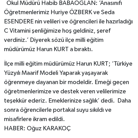
KİTAP
Okul Müdürü Habib BABAOĞLAN: ‘Anasınıfı
Öğretmenlerimiz Huriye ÖZBERK ve Seda
HEDEF2020
ESENDERE nin velileri ve öğrencileri ile hazırladığı
C Vitamini şenliğimize hoş geldiniz, şeref
OTOMOBİL
verdiniz.’ Diyerek sözü ilçe milli eğitim
müdürümüz Harun KURT a bıraktı.
MİZAH
İlçe milli eğitim müdürümüz Harun KURT; ‘Türkiye
TARİH
Yüzyılı Maarif Modeli Yaparak yaşayarak
Genel
öğrenmeye dayanan bir modeldir. Emeği geçen
öğretmenlerimize ve destek veren velilerimize
Politika
teşekkür ederiz. Emeklerinize sağlık’ dedi. Daha
sonra öğrencilerle portakal suyu sıkıldı ve
YEREL
misafirlere ikram edildi.
BÖLGEDEN
HABER: Oğuz KARAKOÇ