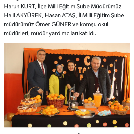
Harun KURT, İlçe Milli Eğitim Şube Müdürümüz
SEÇİM 2011
Halil AKYÜREK, Hasan ATAŞ, İl Milli Eğitim Şube
müdürümüz Ömer GÜNER ve komşu okul
ÜÇÜNCÜ SAYFA
müdürleri, müdür yardımcıları katıldı.
BİLİMNET
Yemek
SİVİL TOPLUM
SEÇİM 2014
KİM KİMDİR
ÇEK GÖNDER