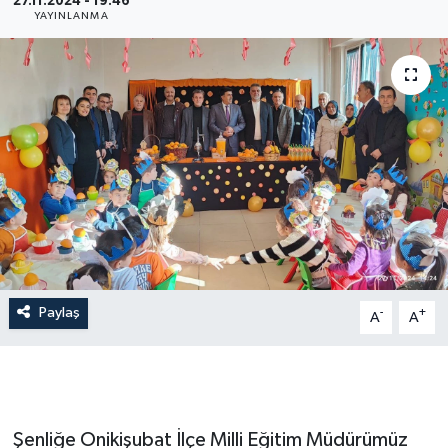
27.11.2024 - 19:46
YAYINLANMA
İLÇE HABERLERİ
KÜLTÜR-SANAT
KSÜ
DÜNYA
ROPORTAJ
MAGAZİN
Paylaş
-
+
A
A
KADIN-AİLE
YEREL YÖNETİM
Şenliğe Onikişubat İlçe Milli Eğitim Müdürümüz
MEDYA