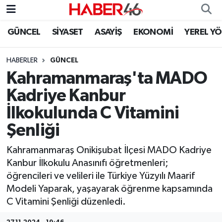
GÜNCEL
SİYASET
ASAYİŞ
EKONOMİ
YEREL Y
GÜNCEL
Nöbetçi Eczaneler
HABERLER
GÜNCEL
SİYASET
Hava Durumu
Kahramanmaraş'ta MADO
EKONOMİ
Kahramanmaraş Namaz Vakitleri
Kadriye Kanbur
İlkokulunda C Vitamini
SPOR
Trafik Durumu
Şenliği
YAŞAM
Süper Lig Puan Durumu ve Fikstür
Kahramanmaraş Onikişubat İlçesi MADO Kadriye
Kanbur İlkokulu Anasınıfı öğretmenleri;
TEKNOLOJİ
Tüm Manşetler
öğrencileri ve velileri ile Türkiye Yüzyılı Maarif
Modeli Yaparak, yaşayarak öğrenme kapsamında
SAĞLIK
Son Dakika Haberleri
C Vitamini Şenliği düzenledi.
EĞİTİM
Haber Arşivi