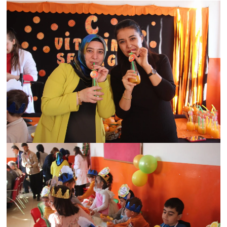
BİLİM TEKNOLOJİ
ASAYİŞ
SEÇİM 2015
ÇEVRE
BİLİM VE TEKNOLOJİ
YARIŞMALAR
TANITIM
HABERDE İNSAN