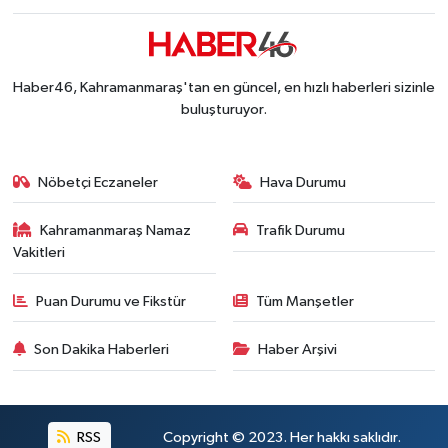
Onikişubat Belediyesi Gündüz Bakımevi İçin Kayıt
19:12 |
Kahramanmaraş'ta 29 Kilometrelik Grup Yolunda
19:10 |
Dünyanın En İyi Bisikletçileri Kahramanmaraş'ın Z
18:51 |
Haber46, Kahramanmaraş'tan en güncel, en hızlı haberleri sizinle
buluşturuyor.
Nöbetçi Eczaneler
Hava Durumu
Kahramanmaraş Namaz
Trafik Durumu
Vakitleri
Puan Durumu ve Fikstür
Tüm Manşetler
Son Dakika Haberleri
Haber Arşivi
RSS
Copyright © 2023. Her hakkı saklıdır.