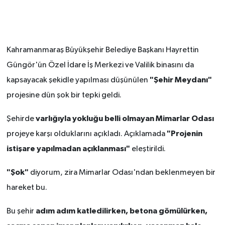
İLÇE HABERLERİ
KÜLTÜR-SANAT
Kahramanmaraş Büyükşehir Belediye Başkanı Hayrettin
Güngör'ün Özel İdare İş Merkezi ve Valilik binasını da
KSÜ
"Şehir Meydanı"
kapsayacak şekidle yapılması düşünülen
DÜNYA
projesine dün şok bir tepki geldi.
varlığıyla yokluğu belli olmayan Mimarlar Odası
Şehirde
ROPORTAJ
"Projenin
projeye karşı olduklarını açıkladı. Açıklamada
MAGAZİN
istişare yapılmadan açıklanması"
eleştirildi.
KADIN-AİLE
"Şok"
diyorum, zira Mimarlar Odası'ndan beklenmeyen bir
hareket bu.
YEREL YÖNETİM
adım adım katledilirken, betona gömülürken,
Bu şehir
MEDYA