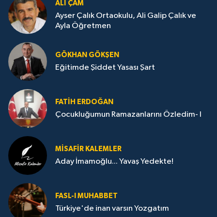
ALI ÇAM
Ayser Çalık Ortaokulu, Ali Galip Çalık ve
Ayla Öğretmen
GÖKHAN GÖKŞEN
Eğitimde Şiddet Yasası Şart
FATIH ERDOĞAN
Çocukluğumun Ramazanlarını Özledim- I
MISAFIR KALEMLER
Aday İmamoğlu... Yavaş Yedekte!
Kahramanmaraş'ta Şüpheli Ölüm! Uzman Çavuşu
FASL-I MUHABBET
15:22 |
Türkiye'de inan varsın Yozgatım
Kahramanmaraş'ta Korku Dolu Anlar! Metruk Bi
15:10 |