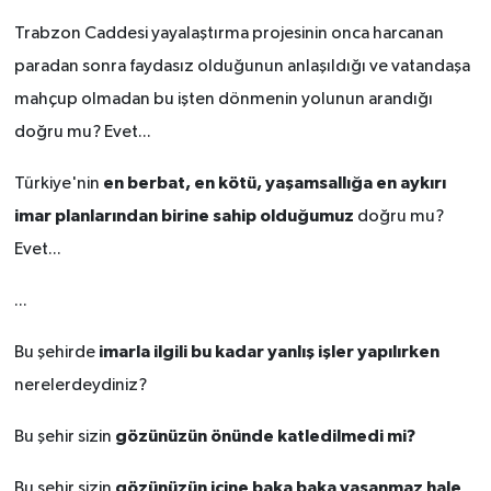
BİLİM TEKNOLOJİ
Trabzon Caddesi yayalaştırma projesinin onca harcanan
paradan sonra faydasız olduğunun anlaşıldığı ve vatandaşa
ASAYİŞ
mahçup olmadan bu işten dönmenin yolunun arandığı
SEÇİM 2015
doğru mu? Evet...
en berbat, en kötü, yaşamsallığa en aykırı
Türkiye'nin
ÇEVRE
imar planlarından birine sahip olduğumuz
doğru mu?
BİLİM VE TEKNOLOJİ
Evet...
YARIŞMALAR
...
imarla ilgili bu kadar yanlış işler yapılırken
Bu şehirde
TANITIM
nerelerdeydiniz?
HABERDE İNSAN
gözünüzün önünde katledilmedi mi?
Bu şehir sizin
gözünüzün içine baka baka yaşanmaz hale
Bu şehir sizin