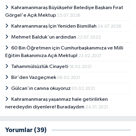
Kahramanmaraş Büyükşehir Belediye Başkanı Fırat
Görgel'e Açık Mektup
25.07.2026
Kahramanmaraş İçin Yeniden Bismillah
24.07.2026
Mehmet Balduk'un ardından
22.07.2022
60 Bin Öğretmen için Cumhurbaşkanımıza ve Milli
Eğitim Bakanımıza Açık Mektup!
23.02.2021
Tahammülsüzlük Cinayeti
18.02.2021
Bir'den Vazgeçmek
06.02.2021
Gülcan'ın canına okuyoruz
05.02.2021
Kahramanmaraş yaşanmaz hale getirilirken
neredeydin diyenlere! Buradaydım
24.01.2021
Yorumlar (39)