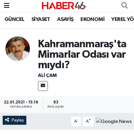
GÜNCEL
SİYASET
ASAYİŞ
EKONOMİ
YEREL Y
GÜNCEL
Nöbetçi Eczaneler
SİYASET
Hava Durumu
Kahramanmaraş'ta
Mimarlar Odası var
EKONOMİ
Kahramanmaraş Namaz Vakitleri
mıydı?
SPOR
Trafik Durumu
ALI ÇAM
YAŞAM
Süper Lig Puan Durumu ve Fikstür
TEKNOLOJİ
Tüm Manşetler
22.01.2021 - 15:16
93
YAYINLANMA
PAYLAŞIM
SAĞLIK
Son Dakika Haberleri
Paylaş
-
+
A
A
EĞİTİM
Haber Arşivi