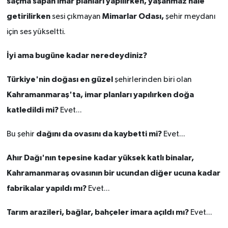
saçma sapan imar planları yapılırken, yaşanmaz hale
getirilirken
Mimarlar Odası,
sesi çıkmayan
şehir meydanı
SEÇİM 2011
için ses yükseltti.
ÜÇÜNCÜ SAYFA
İyi ama bugüne kadar neredeydiniz?
BİLİMNET
Türkiye'nin doğası en güzel
şehirlerinden biri olan
Kahramanmaraş'ta, imar planları yapılırken doğa
Yemek
katledildi mi?
Evet...
SİVİL TOPLUM
dağını da ovasını da kaybetti mi?
Bu şehir
Evet...
SEÇİM 2014
Ahır Dağı'nın tepesine kadar yüksek katlı binalar,
Kahramanmaraş ovasının bir ucundan diğer ucuna kadar
KİM KİMDİR
fabrikalar yapıldı mı?
Evet...
ÇEK GÖNDER
Tarım arazileri, bağlar, bahçeler imara açıldı mı?
Evet...