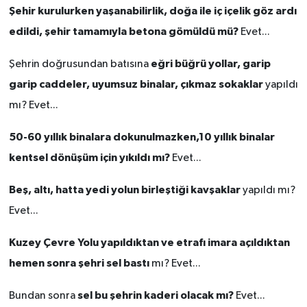
KİTAP
Şehir kurulurken yaşanabilirlik, doğa ile iç içelik göz ardı
edildi, şehir tamamıyla betona gömüldü mü?
Evet...
HEDEF2020
eğri büğrü yollar, garip
Şehrin doğrusundan batısına
OTOMOBİL
garip caddeler, uyumsuz binalar, çıkmaz sokaklar
yapıldı
mı? Evet...
MİZAH
50-60 yıllık binalara dokunulmazken,10 yıllık binalar
TARİH
kentsel dönüşüm için yıkıldı mı?
Evet...
Genel
Beş, altı, hatta yedi yolun birleştiği kavşaklar
yapıldı mı?
Evet...
Politika
Kuzey Çevre Yolu yapıldıktan ve etrafı imara açıldıktan
YEREL
hemen sonra şehri sel bastı
mı? Evet...
BÖLGEDEN
sel bu şehrin kaderi olacak mı?
Bundan sonra
Evet...