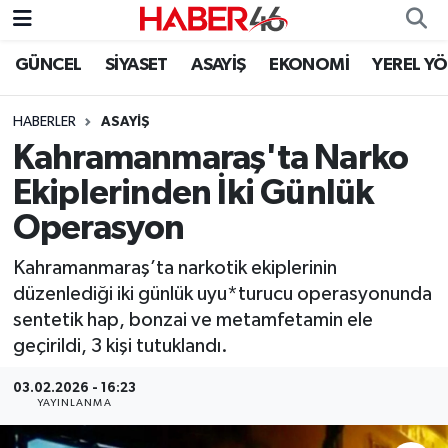
GÜNCEL
SİYASET
ASAYİŞ
EKONOMİ
YEREL Y
GÜNCEL
Nöbetçi Eczaneler
HABERLER
ASAYİŞ
SİYASET
Hava Durumu
Kahramanmaraş'ta Narko
EKONOMİ
Kahramanmaraş Namaz Vakitleri
Ekiplerinden İki Günlük
Operasyon
SPOR
Trafik Durumu
Kahramanmaraş’ta narkotik ekiplerinin
YAŞAM
Süper Lig Puan Durumu ve Fikstür
düzenlediği iki günlük uyu*turucu operasyonunda
sentetik hap, bonzai ve metamfetamin ele
TEKNOLOJİ
Tüm Manşetler
geçirildi, 3 kişi tutuklandı.
SAĞLIK
Son Dakika Haberleri
03.02.2026 - 16:23
YAYINLANMA
EĞİTİM
Haber Arşivi