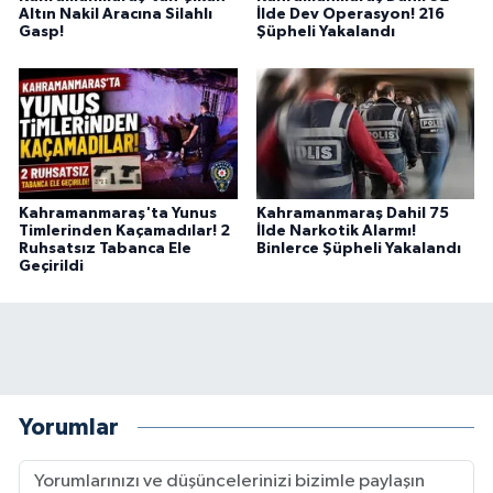
Altın Nakil Aracına Silahlı
İlde Dev Operasyon! 216
Gasp!
Şüpheli Yakalandı
Kahramanmaraş'ta Yunus
Kahramanmaraş Dahil 75
Timlerinden Kaçamadılar! 2
İlde Narkotik Alarmı!
Ruhsatsız Tabanca Ele
Binlerce Şüpheli Yakalandı
Geçirildi
Yorumlar