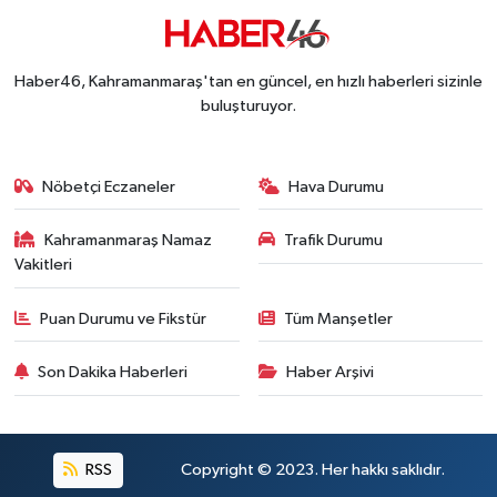
Kahramanmaraş'taki Okul Saldırısı Sonrası Kritik
12:31 |
Kahramanmaraş Ağustos Fuarı'nda Funda Arar R
12:31 |
Haber46, Kahramanmaraş'tan en güncel, en hızlı haberleri sizinle
buluşturuyor.
Nöbetçi Eczaneler
Hava Durumu
Kahramanmaraş Namaz
Trafik Durumu
Vakitleri
Puan Durumu ve Fikstür
Tüm Manşetler
Son Dakika Haberleri
Haber Arşivi
RSS
Copyright © 2023. Her hakkı saklıdır.