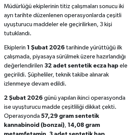
Müdürlüğü ekiplerinin titiz çalışmaları sonucu iki
SEÇİM 2011
ayrı tarihte düzenlenen operasyonlarda çeşitli
uyuşturucu maddeler ele geçirilirken, 3 kişi
ÜÇÜNCÜ SAYFA
tutuklandı.
BİLİMNET
Ekiplerin
1 Şubat 2026
tarihinde yürüttüğü ilk
çalışmada, piyasaya sürülmek üzere hazırlandığı
Yemek
değerlendirilen
32 adet sentetik ecza hap
ele
geçirildi. Şüpheliler, teknik takibe alınarak
SİVİL TOPLUM
izlenmeye devam edildi.
SEÇİM 2014
2 Şubat 2026
günü yapılan ikinci operasyonda
KİM KİMDİR
ise uyuşturucu madde çeşitliliği dikkat çekti.
Operasyonda
57,29 gram sentetik
ÇEK GÖNDER
kannabinoid (bonzai)
,
14,08 gram
metamfetamin
,
3 adet sentetik hap
,