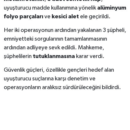
KİTAP
uyuşturucu madde kullanımına yönelik
alüminyum
folyo parçaları
ve
kesici alet
ele geçirildi.
HEDEF2020
Her iki operasyonun ardından yakalanan 3 şüpheli,
OTOMOBİL
emniyetteki sorgularının tamamlanmasının
MİZAH
ardından adliyeye sevk edildi. Mahkeme,
şüphelilerin
tutuklanmasına
karar verdi.
TARİH
Güvenlik güçleri, özellikle gençleri hedef alan
Genel
uyuşturucu suçlarına karşı denetim ve
operasyonların aralıksız sürdürüleceğini bildirdi.
Politika
YEREL
BÖLGEDEN