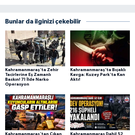
BİLİM TEKNOLOJİ
ASAYİŞ
Bunlar da ilginizi çekebilir
SEÇİM 2015
ÇEVRE
BİLİM VE TEKNOLOJİ
Kahramanmaraş'ta Zehir
Kahramanmaraş'ta Bıçaklı
Tacirlerine Eş Zamanlı
Kavga: Kuzey Park'ta Kan
Baskın! 71 İlde Narko
Aktı!
YARIŞMALAR
Operasyon
TANITIM
HABERDE İNSAN
Kahramanmaraş'tan Çıkan
Kahramanmaraş Dahil 52