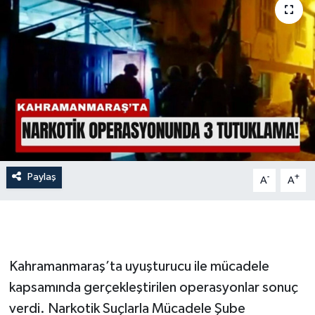
İLÇE HABERLERİ
KÜLTÜR-SANAT
KSÜ
DÜNYA
ROPORTAJ
Paylaş
-
+
A
A
MAGAZİN
KADIN-AİLE
Kahramanmaraş’ta uyuşturucu ile mücadele
YEREL YÖNETİM
kapsamında gerçekleştirilen operasyonlar sonuç
verdi. Narkotik Suçlarla Mücadele Şube
MEDYA