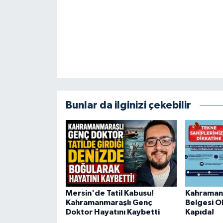
KİTAP
HEDEF2020
OTOMOBİL
MİZAH
Bunlar da ilginizi çekebilir
TARİH
Genel
Politika
YEREL
Mersin'de Tatil Kabusu!
Kahraman
Kahramanmaraşlı Genç
Belgesi O
BÖLGEDEN
Doktor Hayatını Kaybetti
Kapıda!