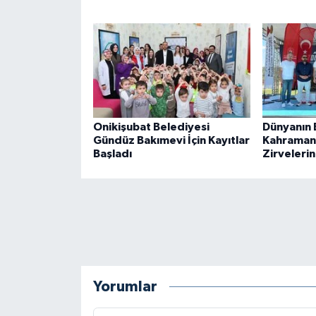
BİLİM TEKNOLOJİ
ASAYİŞ
SEÇİM 2015
ÇEVRE
Onikişubat Belediyesi
Dünyanın En
Gündüz Bakımevi İçin Kayıtlar
Kahraman
Başladı
Zirvelerin
BİLİM VE TEKNOLOJİ
YARIŞMALAR
TANITIM
HABERDE İNSAN
Yorumlar