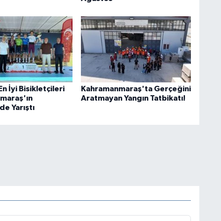
 İyi Bisikletçileri
Kahramanmaraş'ta Gerçeğini
maraş'ın
Aratmayan Yangın Tatbikatı!
de Yarıştı