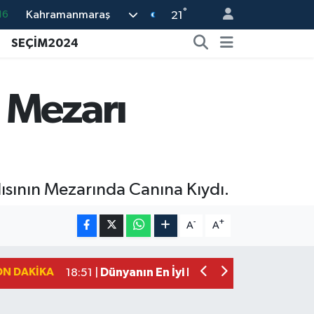
°
Kahramanmaraş
16
21
%0
SEÇİM2024
08
%0
 Mezarı
12
70
ısının Mezarında Canına Kıydı.
Mersin'de Tatil Kabusu! Kahramanmar
19:49 |
Kahramanmaraş'ta Eksik Belgesi Ola
19:48 |
-
+
A
A
Onikişubat Belediyesi Gündüz Bakımevi
19:12 |
Kahramanmaraş'ta 29 Kilometrelik Gr
19:10 |
ON DAKIKA
Dünyanın En İyi Bisikletçileri Kahrama
18:51 |
Kahramanmaraş'ta Zehir Tacirlerine E
15:15 |
Kahramanmaraş'ta Gerçeğini Aratmay
14:54 |