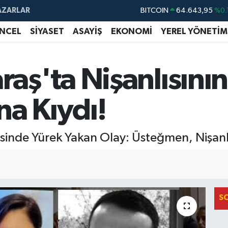
AZARLAR
BITCOIN
64.643,95
%0.
DOLAR
47,6704
NCEL
SİYASET
ASAYİŞ
EKONOMİ
YEREL YÖNETİM
EURO
55,0406
%-0.
STERLİN
64,2143
ş'ta Nişanlısının
GRAM ALTIN
6500.87
%0.
na Kıydı!
BİST100
13.799
%
sinde Yürek Yakan Olay: Üsteğmen, Nişanl
S