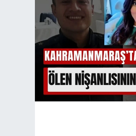
İLÇE HABERLERİ
KÜLTÜR-SANAT
KSÜ
DÜNYA
ROPORTAJ
MAGAZİN
KADIN-AİLE
YEREL YÖNETİM
MEDYA