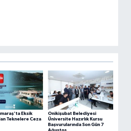
maraş'ta Eksik
Onikişubat Belediyesi
lan Teknelere Ceza
Üniversite Hazırlık Kursu
Başvurularında Son Gün 7
Ağustos