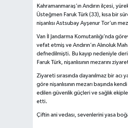
Kahramanmaraş’ın Andırın ilçesi, yürekl
SEÇİM 2011
Üsteğmen Faruk Türk (33), kısa bir sü
nişanlısı Astsubay Ayşenur Tor’un mez
ÜÇÜNCÜ SAYFA
Van İl Jandarma Komutanlığı’nda göre
BİLİMNET
vefat etmiş ve Andırın’ın Alınoluk Maha
defnedilmişti. Bu kayıp nedeniyle deri
Yemek
Faruk Türk, nişanlısının mezarını ziya
SİVİL TOPLUM
Ziyareti sırasında dayanılmaz bir acı y
göre nişanlısının mezarı başında kendi
SEÇİM 2014
edilen güvenlik güçleri ve sağlık ekipl
KİM KİMDİR
etti.
Çiftin ani vedası, sevenlerini yasa boğa
ÇEK GÖNDER