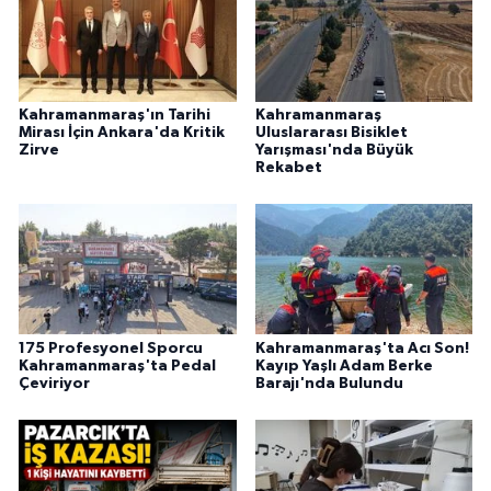
Kahramanmaraş'ın Tarihi
Kahramanmaraş
Mirası İçin Ankara'da Kritik
Uluslararası Bisiklet
Zirve
Yarışması'nda Büyük
Rekabet
175 Profesyonel Sporcu
Kahramanmaraş'ta Acı Son!
Kahramanmaraş'ta Pedal
Kayıp Yaşlı Adam Berke
Çeviriyor
Barajı'nda Bulundu