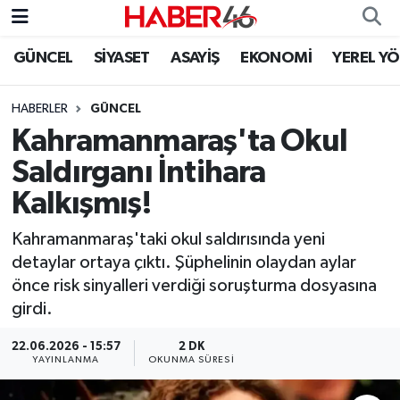
GÜNCEL
SİYASET
ASAYİŞ
EKONOMİ
YEREL Y
GÜNCEL
Nöbetçi Eczaneler
HABERLER
GÜNCEL
SİYASET
Hava Durumu
Kahramanmaraş'ta Okul
EKONOMİ
Kahramanmaraş Namaz Vakitleri
Saldırganı İntihara
Kalkışmış!
SPOR
Trafik Durumu
Kahramanmaraş'taki okul saldırısında yeni
YAŞAM
Süper Lig Puan Durumu ve Fikstür
detaylar ortaya çıktı. Şüphelinin olaydan aylar
önce risk sinyalleri verdiği soruşturma dosyasına
TEKNOLOJİ
Tüm Manşetler
girdi.
SAĞLIK
Son Dakika Haberleri
22.06.2026 - 15:57
2 DK
YAYINLANMA
OKUNMA SÜRESI
EĞİTİM
Haber Arşivi