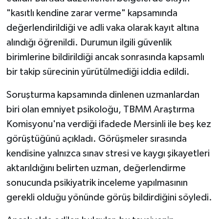
KİTAP
"kasıtlı kendine zarar verme" kapsamında
değerlendirildiği ve adli vaka olarak kayıt altına
HEDEF2020
alındığı öğrenildi. Durumun ilgili güvenlik
OTOMOBİL
birimlerine bildirildiği ancak sonrasında kapsamlı
bir takip sürecinin yürütülmediği iddia edildi.
MİZAH
Soruşturma kapsamında dinlenen uzmanlardan
TARİH
biri olan emniyet psikoloğu, TBMM Araştırma
Komisyonu'na verdiği ifadede Mersinli ile beş kez
Genel
görüştüğünü açıkladı. Görüşmeler sırasında
Politika
kendisine yalnızca sınav stresi ve kaygı şikayetleri
aktarıldığını belirten uzman, değerlendirme
YEREL
sonucunda psikiyatrik inceleme yapılmasının
gerekli olduğu yönünde görüş bildirdiğini söyledi.
BÖLGEDEN