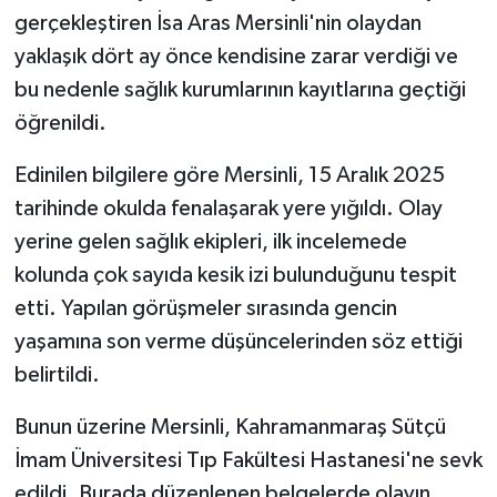
gerçekleştiren İsa Aras Mersinli'nin olaydan
SEÇİM 2011
yaklaşık dört ay önce kendisine zarar verdiği ve
bu nedenle sağlık kurumlarının kayıtlarına geçtiği
ÜÇÜNCÜ SAYFA
öğrenildi.
BİLİMNET
Edinilen bilgilere göre Mersinli, 15 Aralık 2025
tarihinde okulda fenalaşarak yere yığıldı. Olay
Yemek
yerine gelen sağlık ekipleri, ilk incelemede
kolunda çok sayıda kesik izi bulunduğunu tespit
SİVİL TOPLUM
etti. Yapılan görüşmeler sırasında gencin
SEÇİM 2014
yaşamına son verme düşüncelerinden söz ettiği
belirtildi.
KİM KİMDİR
Bunun üzerine Mersinli, Kahramanmaraş Sütçü
ÇEK GÖNDER
İmam Üniversitesi Tıp Fakültesi Hastanesi'ne sevk
edildi. Burada düzenlenen belgelerde olayın