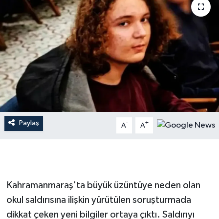
İLÇE HABERLERİ
KÜLTÜR-SANAT
KSÜ
DÜNYA
ROPORTAJ
Paylaş
-
+
A
A
MAGAZİN
KADIN-AİLE
Kahramanmaraş'ta büyük üzüntüye neden olan
YEREL YÖNETİM
okul saldırısına ilişkin yürütülen soruşturmada
dikkat çeken yeni bilgiler ortaya çıktı. Saldırıyı
MEDYA