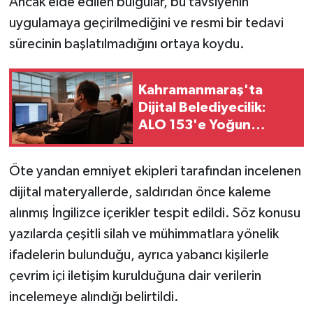
Ancak elde edilen bulgular, bu tavsiyenin
BİLİM TEKNOLOJİ
uygulamaya geçirilmediğini ve resmi bir tedavi
sürecinin başlatılmadığını ortaya koydu.
ASAYİŞ
SEÇİM 2015
Kahramanmaraş'ta
Dijital Belediyecilik:
ÇEVRE
ALO 153'e Yoğun
Başvuru
BİLİM VE TEKNOLOJİ
Öte yandan emniyet ekipleri tarafından incelenen
YARIŞMALAR
dijital materyallerde, saldırıdan önce kaleme
alınmış İngilizce içerikler tespit edildi. Söz konusu
TANITIM
yazılarda çeşitli silah ve mühimmatlara yönelik
ifadelerin bulunduğu, ayrıca yabancı kişilerle
HABERDE İNSAN
çevrim içi iletişim kurulduğuna dair verilerin
incelemeye alındığı belirtildi.