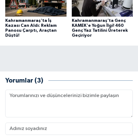
Kahramanmaraş'ta İş
Kahramanmaraş'ta Genç
Kazası Can Aldı: Reklam
KAMEK'e Yoğun İlgi! 460
Panosu Çarptı, Araçtan
Genç Yaz Tatilini Üreterek
Düştü!
Geçiriyor
Yorumlar (3)