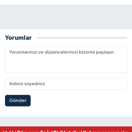
Yorumlar
Gönder
Mersin'de Tatil Kabusu! Kahramanmaraşlı Genç 
19:49 |
Kahramanmaraş'ta Eksik Belgesi Olan Tekneler
19:48 |
Onikişubat Belediyesi Gündüz Bakımevi İçin Kayıt
19:12 |
Kahramanmaraş'ta 29 Kilometrelik Grup Yolunda
19:10 |