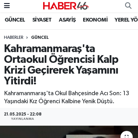
GÜNCEL
SİYASET
ASAYİŞ
EKONOMİ
YEREL Y
GÜNCEL
Nöbetçi Eczaneler
HABERLER
GÜNCEL
SİYASET
Hava Durumu
Kahramanmaraş'ta
EKONOMİ
Kahramanmaraş Namaz Vakitleri
Ortaokul Öğrencisi Kalp
Krizi Geçirerek Yaşamını
SPOR
Trafik Durumu
Yitirdi!
YAŞAM
Süper Lig Puan Durumu ve Fikstür
Kahramanmaraş'ta Okul Bahçesinde Acı Son: 13
Yaşındaki Kız Öğrenci Kalbine Yenik Düştü.
TEKNOLOJİ
Tüm Manşetler
21.05.2025 - 22:08
SAĞLIK
Son Dakika Haberleri
YAYINLANMA
EĞİTİM
Haber Arşivi