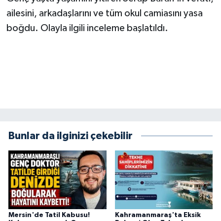
KİTAP
ailesini, arkadaşlarını ve tüm okul camiasını yasa
boğdu. Olayla ilgili inceleme başlatıldı.
HEDEF2020
OTOMOBİL
MİZAH
TARİH
Genel
Bunlar da ilginizi çekebilir
Politika
YEREL
BÖLGEDEN
Mersin'de Tatil Kabusu!
Kahramanmaraş'ta Eksik