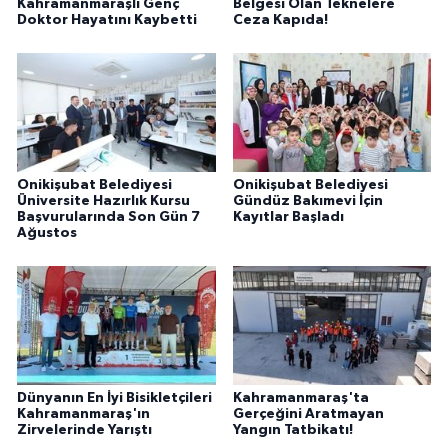
Kahramanmaraşlı Genç
Belgesi Olan Teknelere
BİLİM TEKNOLOJİ
Doktor Hayatını Kaybetti
Ceza Kapıda!
ASAYİŞ
SEÇİM 2015
ÇEVRE
Onikişubat Belediyesi
Onikişubat Belediyesi
Üniversite Hazırlık Kursu
Gündüz Bakımevi İçin
Başvurularında Son Gün 7
Kayıtlar Başladı
BİLİM VE TEKNOLOJİ
Ağustos
YARIŞMALAR
TANITIM
HABERDE İNSAN
Dünyanın En İyi Bisikletçileri
Kahramanmaraş'ta
Kahramanmaraş'ın
Gerçeğini Aratmayan
Zirvelerinde Yarıştı
Yangın Tatbikatı!