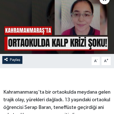
İLÇE HABERLERİ
KÜLTÜR-SANAT
KSÜ
DÜNYA
Paylaş
-
+
ROPORTAJ
A
A
MAGAZİN
KADIN-AİLE
Kahramanmaraş'ta bir ortaokulda meydana gelen
trajik olay, yürekleri dağladı. 13 yaşındaki ortaokul
YEREL YÖNETİM
öğrencisi Serap Baran, teneffüste geçirdiği ani
MEDYA