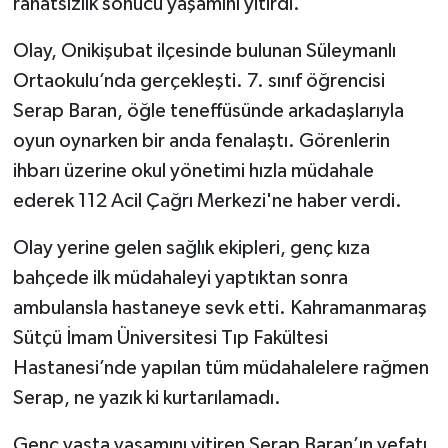
rahatsızlık sonucu yaşamını yitirdi.
SEÇİM 2011
Olay, Onikişubat ilçesinde bulunan Süleymanlı
Ortaokulu’nda gerçekleşti. 7. sınıf öğrencisi
ÜÇÜNCÜ SAYFA
Serap Baran, öğle teneffüsünde arkadaşlarıyla
oyun oynarken bir anda fenalaştı. Görenlerin
BİLİMNET
ihbarı üzerine okul yönetimi hızla müdahale
Yemek
ederek 112 Acil Çağrı Merkezi'ne haber verdi.
Olay yerine gelen sağlık ekipleri, genç kıza
SİVİL TOPLUM
bahçede ilk müdahaleyi yaptıktan sonra
SEÇİM 2014
ambulansla hastaneye sevk etti. Kahramanmaraş
Sütçü İmam Üniversitesi Tıp Fakültesi
KİM KİMDİR
Hastanesi’nde yapılan tüm müdahalelere rağmen
Serap, ne yazık ki kurtarılamadı.
ÇEK GÖNDER
Genç yaşta yaşamını yitiren Serap Baran’ın vefatı,